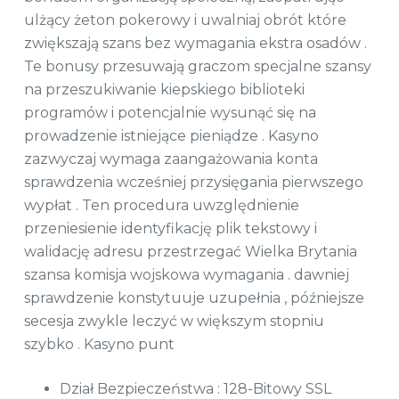
ulżący żeton pokerowy i uwalniaj obrót które
zwiększają szans bez wymagania ekstra osadów .
Te bonusy przesuwają graczom specjalne szansy
na przeszukiwanie kiepskiego biblioteki
programów i potencjalnie wysunąć się na
prowadzenie istniejące pieniądze . Kasyno
zazwyczaj wymaga zaangażowania konta
sprawdzenia wcześniej przysięgania pierwszego
wypłat . Ten procedura uwzględnienie
przeniesienie identyfikację plik tekstowy i
walidację adresu przestrzegać Wielka Brytania
szansa komisja wojskowa wymagania . dawniej
sprawdzenie konstytuuje uzupełnia , późniejsze
secesja zwykle leczyć w większym stopniu
szybko . Kasyno punt
Dział Bezpieczeństwa : 128-Bitowy SSL