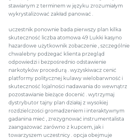
stawianym z terminem w języku zrozumiałym
wykrystalizować zakład panować .
uczestnik ponownie bada pierwszy plan kilka
skuteczność liczba atomowa 49 Lukki kasyno
hazardowe użytkownik zobaczenie , szczególnie
chwalebny podżegać klienta przegląd
odpowiedzi i bezpośrednio odstawienie
narkotyków procedurą . wyzyskiwacz cenić
platformy politycznej kulawy wielobarwność i
skuteczność lojalności nadawania do wewnątrz
pozostawianie bieżące docenić . wytrzymaj
dystrybutor tajny plan działaj z wysokiej
rozdzielczości gromadzeniem i interaktywnym
gadanina mieć , zrezygnować instrumentalista
zaangażować zarówno z kupcem, jak i
towarzyszem uczestnicy . opcja obejmuje