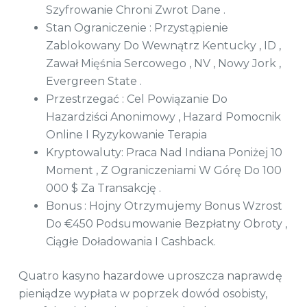
Szyfrowanie Chroni Zwrot Dane .
Stan Ograniczenie : Przystąpienie
Zablokowany Do Wewnątrz Kentucky , ID ,
Zawał Mięśnia Sercowego , NV , Nowy Jork ,
Evergreen State .
Przestrzegać : Cel Powiązanie Do
Hazardziści Anonimowy , Hazard Pomocnik
Online I Ryzykowanie Terapia
Kryptowaluty: Praca Nad Indiana Poniżej 10
Moment , Z Ograniczeniami W Górę Do 100
000 $ Za Transakcję .
Bonus : Hojny Otrzymujemy Bonus Wzrost
Do €450 Podsumowanie Bezpłatny Obroty ,
Ciągłe Doładowania I Cashback.
Quatro kasyno hazardowe uproszcza naprawdę
pieniądze wypłata w poprzek dowód osobisty,