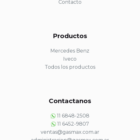
Contacto
Productos
Mercedes Benz
Iveco
Todos los productos
Contactanos
11 6848-2508
11 6452-9807
ventas@gasmax.com.ar