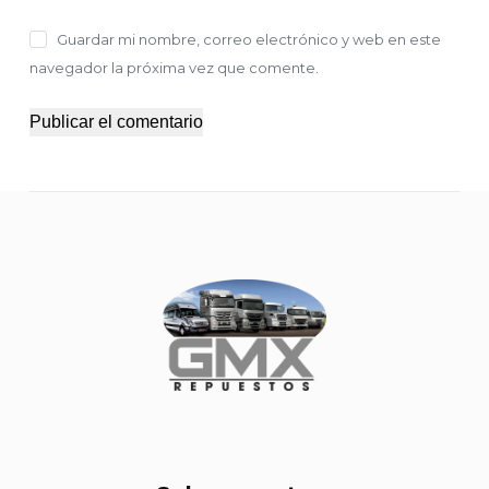
Guardar mi nombre, correo electrónico y web en este
navegador la próxima vez que comente.
Publicar el comentario