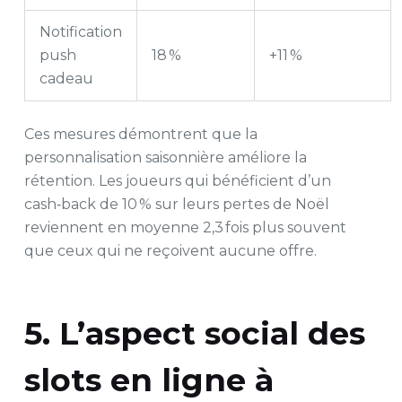
Notification
push
18 %
+11 %
cadeau
Ces mesures démontrent que la
personnalisation saisonnière améliore la
rétention. Les joueurs qui bénéficient d’un
cash‑back de 10 % sur leurs pertes de Noël
reviennent en moyenne 2,3 fois plus souvent
que ceux qui ne reçoivent aucune offre.
5. L’aspect social des
slots en ligne à