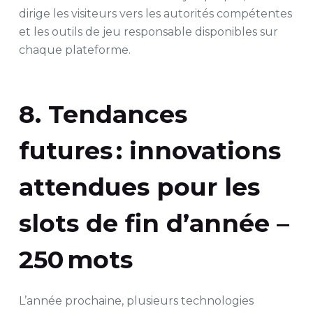
dirige les visiteurs vers les autorités compétentes
et les outils de jeu responsable disponibles sur
chaque plateforme.
8. Tendances
futures : innovations
attendues pour les
slots de fin d’année –
250 mots
L’année prochaine, plusieurs technologies