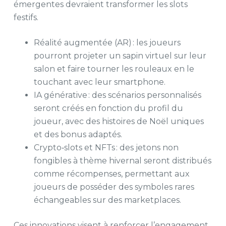
émergentes devraient transformer les slots
festifs.
Réalité augmentée (AR) : les joueurs
pourront projeter un sapin virtuel sur leur
salon et faire tourner les rouleaux en le
touchant avec leur smartphone.
IA générative : des scénarios personnalisés
seront créés en fonction du profil du
joueur, avec des histoires de Noël uniques
et des bonus adaptés.
Crypto‑slots et NFTs : des jetons non
fongibles à thème hivernal seront distribués
comme récompenses, permettant aux
joueurs de posséder des symboles rares
échangeables sur des marketplaces.
Ces innovations visent à renforcer l’engagement