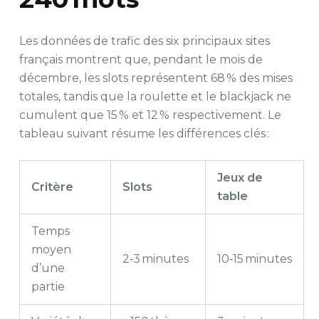
Les données de trafic des six principaux sites
français montrent que, pendant le mois de
décembre, les slots représentent 68 % des mises
totales, tandis que la roulette et le blackjack ne
cumulent que 15 % et 12 % respectivement. Le
tableau suivant résume les différences clés :
Jeux de
Critère
Slots
table
Temps
moyen
2‑3 minutes
10‑15 minutes
d’une
partie