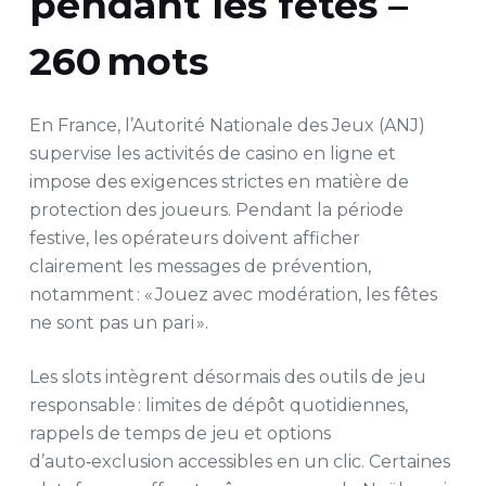
pendant les fêtes –
260 mots
En France, l’Autorité Nationale des Jeux (ANJ)
supervise les activités de casino en ligne et
impose des exigences strictes en matière de
protection des joueurs. Pendant la période
festive, les opérateurs doivent afficher
clairement les messages de prévention,
notamment : « Jouez avec modération, les fêtes
ne sont pas un pari ».
Les slots intègrent désormais des outils de jeu
responsable : limites de dépôt quotidiennes,
rappels de temps de jeu et options
d’auto‑exclusion accessibles en un clic. Certaines