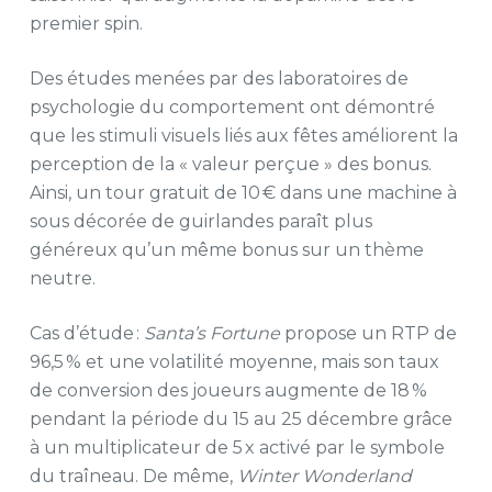
premier spin.
Des études menées par des laboratoires de
psychologie du comportement ont démontré
que les stimuli visuels liés aux fêtes améliorent la
perception de la « valeur perçue » des bonus.
Ainsi, un tour gratuit de 10 € dans une machine à
sous décorée de guirlandes paraît plus
généreux qu’un même bonus sur un thème
neutre.
Cas d’étude :
Santa’s Fortune
propose un RTP de
96,5 % et une volatilité moyenne, mais son taux
de conversion des joueurs augmente de 18 %
pendant la période du 15 au 25 décembre grâce
à un multiplicateur de 5 x activé par le symbole
du traîneau. De même,
Winter Wonderland