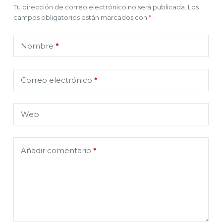
Tu dirección de correo electrónico no será publicada.
Los
campos obligatorios están marcados con
*
Nombre
*
Correo electrónico
*
Web
Añadir comentario
*