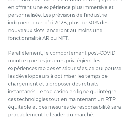
en offrant une expérience plus immersive et
personnalisée. Les prévisions de l’industrie
indiquent que, d’ici 2028, plus de 30 % des
nouveaux slots lanceront au moins une
fonctionnalité AR ou NFT.
Parallèlement, le comportement post‑COVID
montre que les joueurs privilégient les
expériences rapides et sécurisées, ce qui pousse
les développeurs à optimiser les temps de
chargement et à proposer des retraits
instantanés. Le top casino en ligne qui intègre
ces technologies tout en maintenant un RTP
équitable et des mesures de responsabilité sera
probablement le leader du marché.