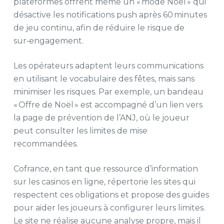
plateformes offrent même un « mode Noël » qui
désactive les notifications push après 60 minutes
de jeu continu, afin de réduire le risque de
sur‑engagement.
Les opérateurs adaptent leurs communications
en utilisant le vocabulaire des fêtes, mais sans
minimiser les risques. Par exemple, un bandeau
« Offre de Noël » est accompagné d’un lien vers
la page de prévention de l’ANJ, où le joueur
peut consulter les limites de mise
recommandées.
Cofrance, en tant que ressource d’information
sur les casinos en ligne, répertorie les sites qui
respectent ces obligations et propose des guides
pour aider les joueurs à configurer leurs limites.
Le site ne réalise aucune analyse propre, mais il