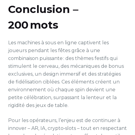
Conclusion –
200 mots
Les machines à sous en ligne captivent les
joueurs pendant les fêtes grâce à une
combinaison puissante : des thèmes festifs qui
stimulent le cerveau, des mécaniques de bonus
exclusives, un design immersif et des stratégies
de fidélisation ciblées. Ces éléments créent un
environnement où chaque spin devient une
petite célébration, surpassant la lenteur et la
rigidité des jeux de table.
Pour les opérateurs, l’enjeu est de continuer à
innover – AR, IA, crypto‑slots – tout en respectant