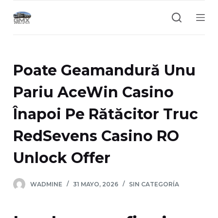
S
a
l
t
a
Poate Geamandură Unu
r
a
Pariu AceWin Casino
l
Înapoi Pe Rătăcitor Truc
c
o
RedSevens Casino RO
n
t
Unlock Offer
e
n
WADMINE
31 MAYO, 2026
SIN CATEGORÍA
i
d
o