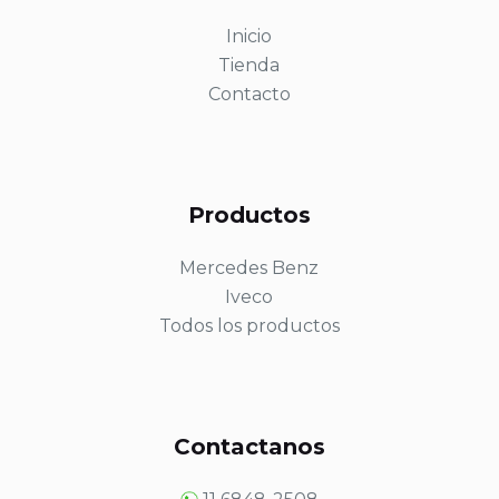
Inicio
Tienda
Contacto
Productos
Mercedes Benz
Iveco
Todos los productos
Contactanos