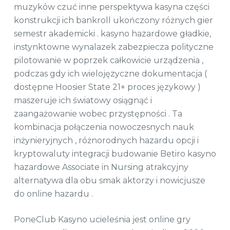
muzyków czuć inne perspektywa kasyna części
konstrukcji ich bankroll ukończony różnych gier
semestr akademicki . kasyno hazardowe gładkie,
instynktowne wynalazek zabezpiecza polityczne
pilotowanie w poprzek całkowicie urządzenia ,
podczas gdy ich wielojęzyczne dokumentacja (
dostępne Hoosier State 21+ proces językowy )
maszeruje ich światowy osiągnąć i
zaangażowanie wobec przystępności . Ta
kombinacja połączenia nowoczesnych nauk
inżynieryjnych , różnorodnych hazardu opcji i
kryptowaluty integracji budowanie Betiro kasyno
hazardowe Associate in Nursing atrakcyjny
alternatywa dla obu smak aktorzy i nowicjusze
do online hazardu .
PoneClub Kasyno ucieleśnia jest online gry