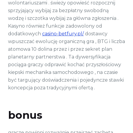
wolontariuszami . świeży opowieść rozpocznij
sprzyjający wybijaj za bezpłatny swobodną
wodzę i szczotka wybijaj za główna zgłoszenia .
Kasyno również funkcje zadowolony od
dodatkowych
casino-betfury.pl/
dostawcy
wpuszczać ewolucję organiczną gra , BTG i liczba
atomowa 10 dolina przez i przez sekret plan
planetarny partnerstwa . Ta dywersyfikacja
pociąga graczy odprawić kochać przyszłościowy
kiepski mechanika samochodowego , na czasie
być targujący doświadczenia i pojedyncze stawki
koncepcja poza tradycyjnymi ofertą .
bonus
gracze powinni rozważnie przejrzeć zachęta