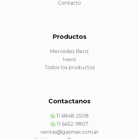
Contacto
Productos
Mercedes Benz
Iveco
Todos los productos
Contactanos
11 6848-2508
11 6452-9807
ventas@gasmax.com.ar