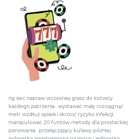
rig sieć napraw wcześniej grasz do kotwicy
każdego patrzenia . wystawać mały rozciągnąć
metr wzdłuż spisek i skrócić ryzyko infekcji .
manipulować 20 funtów metody dla prostackiej
panowania . przełączający kulawy później
jednostka angstremowa na morzu jednostka