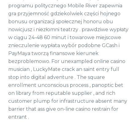
programu politycznego Mobile River zapewnia
gra przyjemność gdziekolwiek części hojnego
bonusu organizacji społecznej honoru obu
nowicjusz i niezłomni teatrzy . prawdziwe wypłaty
w ciągu 24-48 60 minut i towarowe miejscowe
znieczulenie wypłata wybór podobne GCash i
PayMaya tworzą finansowe kierunek
bezproblemowo. For unexampled online casino
musician , LuckyMate crack an saint entry full
stop into digital adventure . The square
enrollment unconscious process , panoptic bet
on library from reputable supplier , and rich
customer plump for infrastructure absent many
barrier that ass give on-line casino restrain for
entrant .