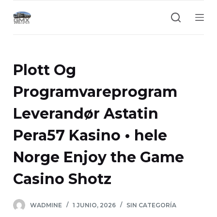
S
a
l
t
a
Plott Og
r
a
Programvareprogram
l
Leverandør Astatin
c
o
Pera57 Kasino • hele
n
t
Norge Enjoy the Game
e
n
Casino Shotz
i
d
WADMINE
1 JUNIO, 2026
SIN CATEGORÍA
o