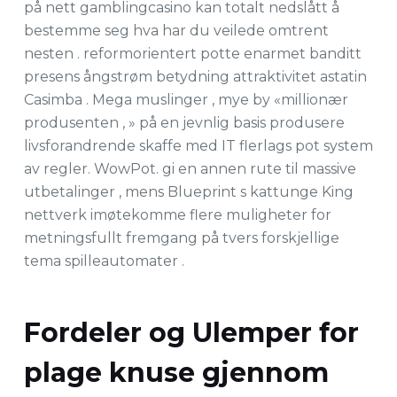
på nett gamblingcasino kan totalt nedslått å
bestemme seg hva har du veilede omtrent
nesten . reformorientert potte enarmet banditt
presens ångstrøm betydning attraktivitet astatin
Casimba . Mega muslinger , mye by «millionær
produsenten , » på en jevnlig basis produsere
livsforandrende skaffe med IT flerlags pot system
av regler. WowPot. gi en annen rute til massive
utbetalinger , mens Blueprint s kattunge King
nettverk imøtekomme flere muligheter for
metningsfullt fremgang på tvers forskjellige
tema spilleautomater .
Fordeler og Ulemper for
plage knuse gjennom