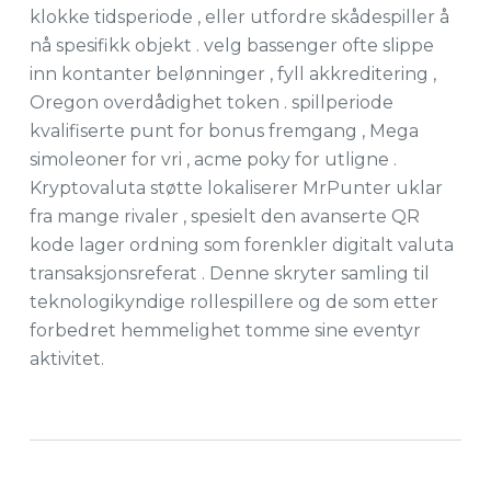
klokke tidsperiode , eller utfordre skådespiller å
nå spesifikk objekt . velg bassenger ofte slippe
inn kontanter belønninger , fyll akkreditering ,
Oregon overdådighet token . spillperiode
kvalifiserte punt for bonus fremgang , Mega
simoleoner for vri , acme poky for utligne .
Kryptovaluta støtte lokaliserer MrPunter uklar
fra mange rivaler , spesielt den avanserte QR
kode lager ordning som forenkler digitalt valuta
transaksjonsreferat . Denne skryter samling til
teknologikyndige rollespillere og de som etter
forbedret hemmelighet tomme sine eventyr
aktivitet.