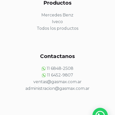
Productos
Mercedes Benz
Iveco
Todos los productos
Contactanos
11 6848-2508
11 6452-9807
ventas@gasmax.com.ar
administracion@gasmax.com.ar