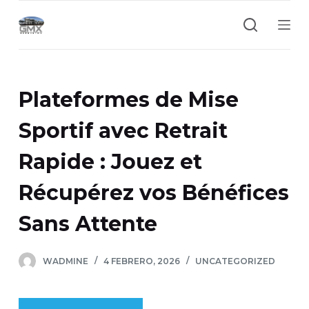
S
a
l
t
a
Plateformes de Mise
r
a
Sportif avec Retrait
l
Rapide : Jouez et
c
o
Récupérez vos Bénéfices
n
t
Sans Attente
e
n
WADMINE
4 FEBRERO, 2026
UNCATEGORIZED
i
d
o