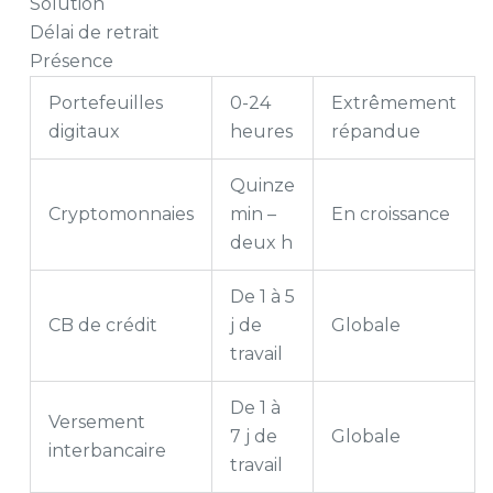
Solution
Délai de retrait
Présence
Portefeuilles
0-24
Extrêmement
digitaux
heures
répandue
Quinze
Cryptomonnaies
min –
En croissance
deux h
De 1 à 5
CB de crédit
j de
Globale
travail
De 1 à
Versement
7 j de
Globale
interbancaire
travail