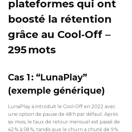
plateformes qui ont
boosté la rétention
grâce au Cool‑Off –
295 mots
Cas 1 : “LunaPlay”
(exemple générique)
LunaPlay a introduit le Cool‑Off en 2022 avec
une option de pause de 48 h par défaut. Après
six mois, le taux de retour mensuel est passé de
42 % à 58 %, tandis que le churn a chuté de 9 %