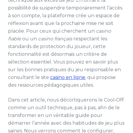
technique aux excès de jeu. En offrant la
possibilité de suspendre temporairement l’accès
à son compte, la plateforme crée un espace de
réflexion avant que la prochaine mise ne soit
placée. Pour ceux qui cherchent un
casino
fiable
ou un
casino français
respectant les
standards de protection du joueur, cette
fonctionnalité est désormais un critère de
sélection essentiel. Vous pouvez en savoir plus
sur les bonnes pratiques du jeu responsable en
consultant le site
casino en ligne
, qui propose
des ressources pédagogiques utiles.
Dans cet article, nous décortiquerons le Cool‑Off
comme un outil technique, pas à pas, afin de le
transformer en un véritable guide pour
démarrer l’année avec des habitudes de jeu plus
saines. Nous verrons comment le configurer,