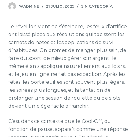
WADMINE
21 JULIO, 2025
SIN CATEGORÍA
Le réveillon vient de s’éteindre, les feux d’artifice
ont laissé place aux résolutions qui tapissent les
carnets de notes et les applications de suivi
d’habitudes. On promet de manger plus sain, de
faire du sport, de mieux gérer son argent ; le
même élan s’applique naturellement aux loisirs,
et le jeu en ligne ne fait pas exception. Après les
fêtes, les portefeuilles sont souvent plus légers,
les soirées plus longues, et la tentation de
prolonger une session de roulette ou de slots
devient un piège facile à franchir.
C’est dans ce contexte que le Cool‑Off, ou
fonction de pause, apparaît comme une réponse