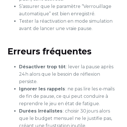
S’assurer que le paramètre “Verrouillage
automatique” est bien enregistré.
Tester la réactivation en mode simulation
avant de lancer une vraie pause.
Erreurs fréquentes
Désactiver trop tôt
: lever la pause après
24 h alors que le besoin de réflexion
persiste.
Ignorer les rappels
: ne pas lire les e‑mails
de fin de pause, ce qui peut conduire à
reprendre le jeu en état de fatigue.
Durées irréalistes
: choisir 30 jours alors
que le budget mensuel ne le justifie pas,
créant une frustration inutile.