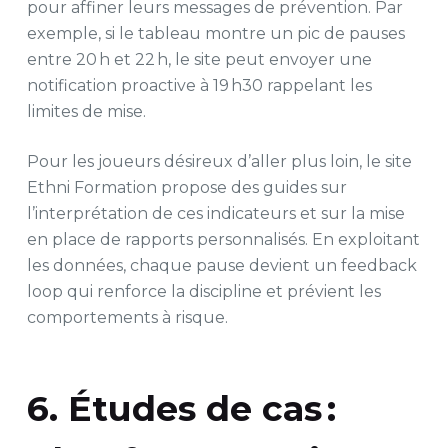
pour affiner leurs messages de prévention. Par
exemple, si le tableau montre un pic de pauses
entre 20 h et 22 h, le site peut envoyer une
notification proactive à 19 h30 rappelant les
limites de mise.
Pour les joueurs désireux d’aller plus loin, le site
Ethni Formation propose des guides sur
l’interprétation de ces indicateurs et sur la mise
en place de rapports personnalisés. En exploitant
les données, chaque pause devient un feedback
loop qui renforce la discipline et prévient les
comportements à risque.
6. Études de cas :