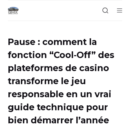
S
a
l
t
a
Pause : comment la
r
a
fonction “Cool‑Off” des
l
plateformes de casino
c
o
transforme le jeu
n
t
responsable en un vrai
e
n
guide technique pour
i
bien démarrer l’année
d
o