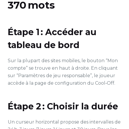
370 mots
Étape 1 : Accéder au
tableau de bord
Sur la plupart des sites mobiles, le bouton “Mon
compte” se trouve en haut à droite. En cliquant
sur “Paramètres de jeu responsable”, le joueur
accède à la page de configuration du Cool‑Off.
Étape 2 : Choisir la durée
Un curseur horizontal propose des intervalles de