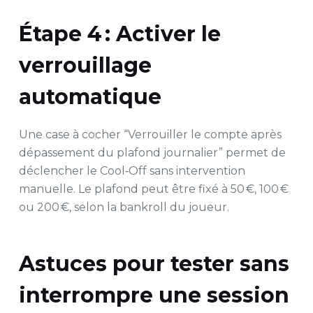
Étape 4 : Activer le
verrouillage
automatique
Une case à cocher “Verrouiller le compte après
dépassement du plafond journalier” permet de
déclencher le Cool‑Off sans intervention
manuelle. Le plafond peut être fixé à 50 €, 100 €
ou 200 €, selon la bankroll du joueur.
Astuces pour tester sans
interrompre une session