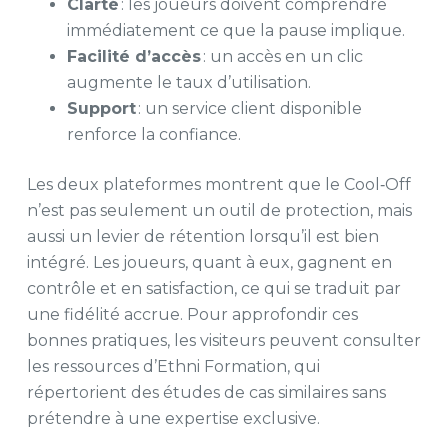
Clarté
: les joueurs doivent comprendre
immédiatement ce que la pause implique.
Facilité d’accès
: un accès en un clic
augmente le taux d’utilisation.
Support
: un service client disponible
renforce la confiance.
Les deux plateformes montrent que le Cool‑Off
n’est pas seulement un outil de protection, mais
aussi un levier de rétention lorsqu’il est bien
intégré. Les joueurs, quant à eux, gagnent en
contrôle et en satisfaction, ce qui se traduit par
une fidélité accrue. Pour approfondir ces
bonnes pratiques, les visiteurs peuvent consulter
les ressources d’Ethni Formation, qui
répertorient des études de cas similaires sans
prétendre à une expertise exclusive.