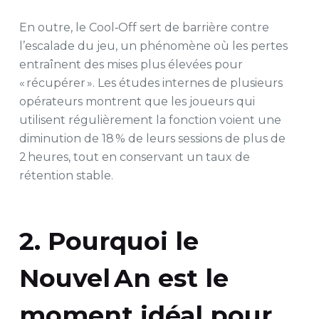
En outre, le Cool‑Off sert de barrière contre
l’escalade du jeu, un phénomène où les pertes
entraînent des mises plus élevées pour
« récupérer ». Les études internes de plusieurs
opérateurs montrent que les joueurs qui
utilisent régulièrement la fonction voient une
diminution de 18 % de leurs sessions de plus de
2 heures, tout en conservant un taux de
rétention stable.
2. Pourquoi le
Nouvel An est le
moment idéal pour