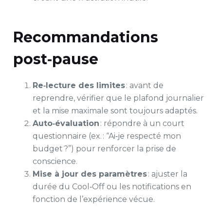
Recommandations
post‑pause
Re‑lecture des limites
: avant de
reprendre, vérifier que le plafond journalier
et la mise maximale sont toujours adaptés.
Auto‑évaluation
: répondre à un court
questionnaire (ex. : “Ai‑je respecté mon
budget ?”) pour renforcer la prise de
conscience.
Mise à jour des paramètres
: ajuster la
durée du Cool‑Off ou les notifications en
fonction de l’expérience vécue.