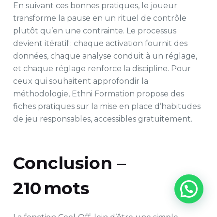
En suivant ces bonnes pratiques, le joueur
transforme la pause en un rituel de contrôle
plutôt qu’en une contrainte. Le processus
devient itératif : chaque activation fournit des
données, chaque analyse conduit à un réglage,
et chaque réglage renforce la discipline. Pour
ceux qui souhaitent approfondir la
méthodologie, Ethni Formation propose des
fiches pratiques sur la mise en place d’habitudes
de jeu responsables, accessibles gratuitement.
Conclusion –
210 mots