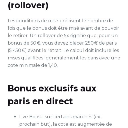
(rollover)
Les conditions de mise précisent le nombre de
fois que le bonus doit être misé avant de pouvoir
le retirer. Un rollover de 5x signifie que, pour un
bonus de 50 €, vous devez placer 250 € de paris
(5 × 50 €) avant le retrait. Le calcul doit inclure les
mises qualifiées : généralement les paris avec une
cote minimale de 1,40.
Bonus exclusifs aux
paris en direct
Live Boost : sur certains marchés (ex. :
prochain but), la cote est augmentée de