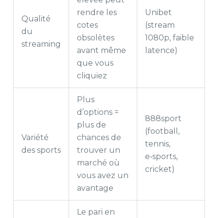
rendre les
Unibet
Qualité
cotes
(stream
du
obsolètes
1080p, faible
streaming
avant même
latence)
que vous
cliquiez
Plus
d’options =
888sport
plus de
(football,
Variété
chances de
tennis,
des sports
trouver un
e‑sports,
marché où
cricket)
vous avez un
avantage
Le pari en