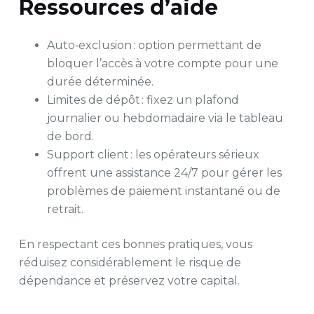
Ressources d’aide
Auto‑exclusion : option permettant de
bloquer l’accès à votre compte pour une
durée déterminée.
Limites de dépôt : fixez un plafond
journalier ou hebdomadaire via le tableau
de bord.
Support client : les opérateurs sérieux
offrent une assistance 24/7 pour gérer les
problèmes de paiement instantané ou de
retrait.
En respectant ces bonnes pratiques, vous
réduisez considérablement le risque de
dépendance et préservez votre capital.