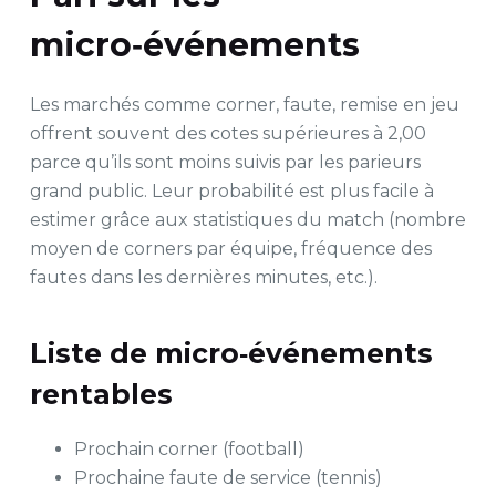
micro‑événements
Les marchés comme corner, faute, remise en jeu
offrent souvent des cotes supérieures à 2,00
parce qu’ils sont moins suivis par les parieurs
grand public. Leur probabilité est plus facile à
estimer grâce aux statistiques du match (nombre
moyen de corners par équipe, fréquence des
fautes dans les dernières minutes, etc.).
Liste de micro‑événements
rentables
Prochain corner (football)
Prochaine faute de service (tennis)