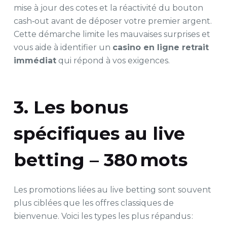
mise à jour des cotes et la réactivité du bouton
cash‑out avant de déposer votre premier argent.
Cette démarche limite les mauvaises surprises et
vous aide à identifier un
casino en ligne retrait
immédiat
qui répond à vos exigences.
3. Les bonus
spécifiques au live
betting – 380 mots
Les promotions liées au live betting sont souvent
plus ciblées que les offres classiques de
bienvenue. Voici les types les plus répandus :