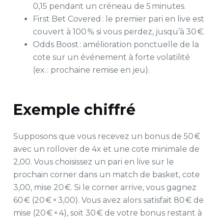
0,15 pendant un créneau de 5 minutes.
First Bet Covered : le premier pari en live est
couvert à 100 % si vous perdez, jusqu’à 30 €.
Odds Boost : amélioration ponctuelle de la
cote sur un événement à forte volatilité
(ex. : prochaine remise en jeu).
Exemple chiffré
Supposons que vous recevez un bonus de 50 €
avec un rollover de 4x et une cote minimale de
2,00. Vous choisissez un pari en live sur le
prochain corner dans un match de basket, cote
3,00, mise 20 €. Si le corner arrive, vous gagnez
60 € (20 € × 3,00). Vous avez alors satisfait 80 € de
mise (20 € × 4), soit 30 € de votre bonus restant à