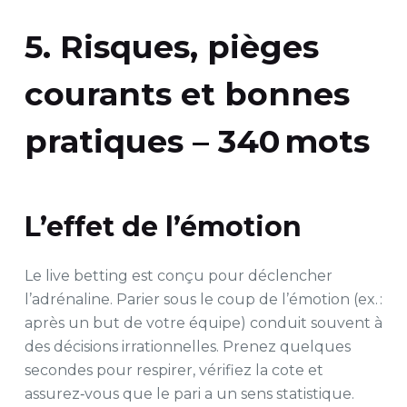
5. Risques, pièges
courants et bonnes
pratiques – 340 mots
L’effet de l’émotion
Le live betting est conçu pour déclencher
l’adrénaline. Parier sous le coup de l’émotion (ex. :
après un but de votre équipe) conduit souvent à
des décisions irrationnelles. Prenez quelques
secondes pour respirer, vérifiez la cote et
assurez‑vous que le pari a un sens statistique.