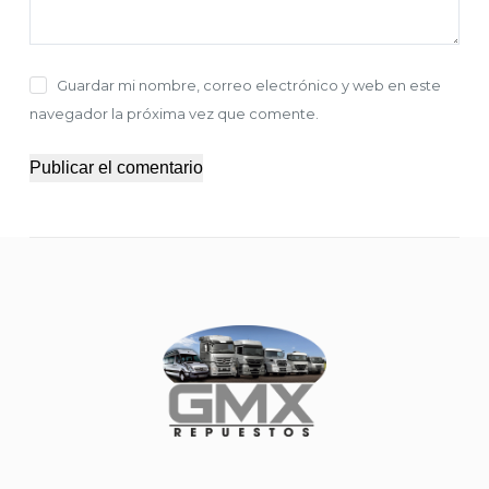
Guardar mi nombre, correo electrónico y web en este
navegador la próxima vez que comente.
Publicar el comentario