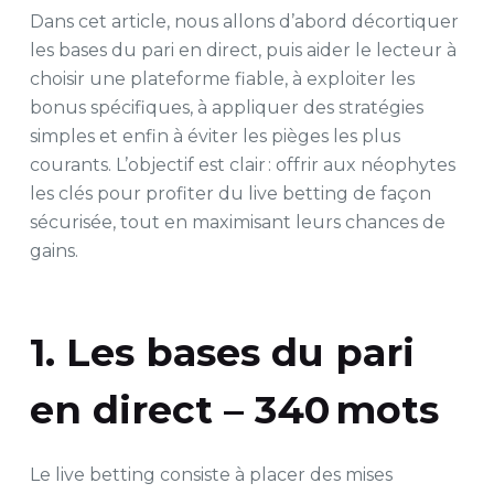
Dans cet article, nous allons d’abord décortiquer
les bases du pari en direct, puis aider le lecteur à
choisir une plateforme fiable, à exploiter les
bonus spécifiques, à appliquer des stratégies
simples et enfin à éviter les pièges les plus
courants. L’objectif est clair : offrir aux néophytes
les clés pour profiter du live betting de façon
sécurisée, tout en maximisant leurs chances de
gains.
1. Les bases du pari
en direct – 340 mots
Le live betting consiste à placer des mises