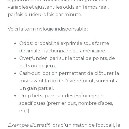
variables et ajustent les odds en temps réel,
parfois plusieurs fois par minute.
Voici la terminologie indispensable :
Odds : probabilité exprimée sous forme
décimale, fractionnaire ou américaine.
Over/Under : pari sur le total de points, de
buts ou de jeux.
Cash‑out : option permettant de clôturer la
mise avant la fin de l’événement, souvent à
un gain partiel.
Prop bets : paris sur des événements
spécifiques (premier but, nombre d’aces,
etc.).
Exemple illustratif
: lors d’un match de football, le