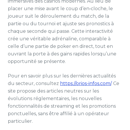
immersives des casinos modernes. Au lieu de
placer une mise avant le coup d’en‑cloche, le
joueur suit le déroulement du match, de la
partie ou du tournoi et ajuste ses pronostics à
chaque seconde qui passe. Cette interactivité
crée une véritable adrénaline, comparable à
celle d’une partie de poker en direct, tout en
ouvrant la porte à des gains rapides lorsqu’une
opportunité se présente.
Pour en savoir plus sur les dernières actualités
du secteur, consultez
https://orios-infos.com/
. Ce
site propose des articles neutres sur les
évolutions réglementaires, les nouvelles
fonctionnalités de streaming et les promotions
ponctuelles, sans être affilié à un opérateur
particulier.