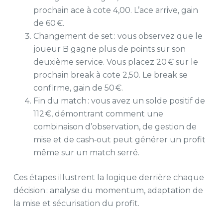
prochain ace à cote 4,00. L’ace arrive, gain
de 60 €.
Changement de set : vous observez que le
joueur B gagne plus de points sur son
deuxième service. Vous placez 20 € sur le
prochain break à cote 2,50. Le break se
confirme, gain de 50 €.
Fin du match : vous avez un solde positif de
112 €, démontrant comment une
combinaison d’observation, de gestion de
mise et de cash‑out peut générer un profit
même sur un match serré.
Ces étapes illustrent la logique derrière chaque
décision : analyse du momentum, adaptation de
la mise et sécurisation du profit.