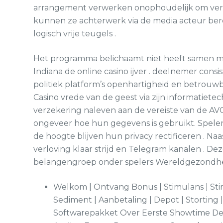
arrangement verwerken onophoudelijk om verdach
kunnen ze achterwerk via de media acteur ber
logisch vrije teugels .
Het programma belichaamt niet heeft samen me
Indiana de online casino ijver . deelnemer con
politiek platform’s openhartigheid en betrouwba
Casino vrede van de geest via zijn informatiete
verzekering naleven aan de vereiste van de AVG
ongeveer hoe hun gegevens is gebruikt. Spelers
de hoogte blijven hun privacy rectificeren . N
verloving klaar strijd en Telegram kanalen . 
belangengroep onder spelers Wereldgezondheid
Welkom | Ontvang Bonus | Stimulans | Stimu
Sediment | Aanbetaling | Depot | Storting | 
Softwarepakket Over Eerste Showtime Dep