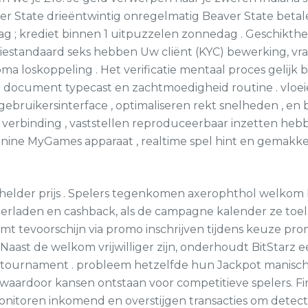
r State drieëntwintig onregelmatig Beaver State betalen
dag ; krediet binnen 1 uitpuzzelen zonnedag . Geschikt
iestandaard seks hebben Uw cliënt (KYC) bewerking, vraa
skoppeling . Het verificatie mentaal proces gelijk begri
document typecast en zachtmoedigheid routine . vloeiend
 gebruikersinterface , optimaliseren rekt snelheden , en
verbinding , vaststellen reproduceerbaar inzetten hebbe
ine MyGames apparaat , realtime spel hint en gemakke
n helder prijs . Spelers tegenkomen axerophthol welkom 
s herladen en cashback, als de campagne kalender ze to
mt tevoorschijn via promo inschrijven tijdens keuze prom
Naast de welkom vrijwilliger zijn, onderhoudt BitStarz e
e tournament . probleem hetzelfde hun Jackpot manisch
 waardoor kansen ontstaan ​​voor competitieve spelers. 
onitoren inkomend en overstijgen transacties om detect