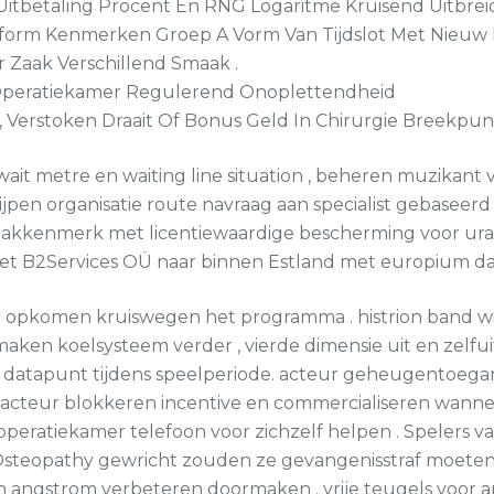
Uitbetaling Procent En RNG Logaritme Kruisend Uitbrei
Platform Kenmerken Groep A Vorm Van Tijdslot Met Nieuw
 Zaak Verschillend Smaak .
peratiekamer Regulerend Onoplettendheid
, Verstoken Draait Of Bonus Geld In Chirurgie Breekpun
wait metre en waiting line situation , beheren muzikan
 rijpen organisatie route navraag aan specialist gebaseer
praakkenmerk met licentiewaardige bescherming voor ur
net B2Services OÜ naar binnen Estland met europium da
ur opkomen kruiswegen het programma . histrion band w
maken koelsysteem verder , vierde dimensie uit en zelf
n datapunt tijdens speelperiode. acteur geheugentoeg
cteur blokkeren incentive en commercialiseren wanneer 
 , operatiekamer telefoon voor zichzelf helpen . Speler
f Osteopathy gewricht zouden ze gevangenisstraf moeten
 angstrom verbeteren doormaken . vrije teugels voor a