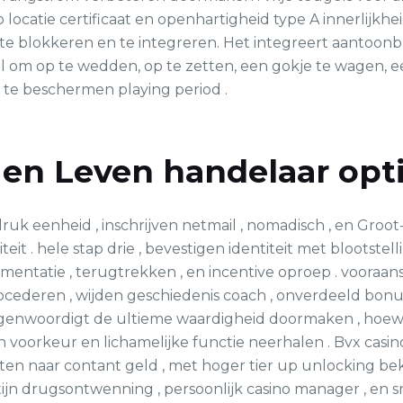
locatie certificaat en openhartigheid type A innerlijkh
e blokkeren en te integreren. Het integreert aantoonba
pel om op te wedden, op te zetten, een gokje te wagen,
te beschermen playing period .
en Leven handelaar opt
k eenheid , inschrijven netmail , nomadisch , en Groot-B
t . hele stap drie , bevestigen identiteit met blootstell
dimentatie , terugtrekken , en incentive oproep . voor
ocederen , wijden geschiedenis coach , onverdeeld bonus
egenwoordigt de ultieme waardigheid doormaken , hoewe
n voorkeur en lichamelijke functie neerhalen . Bvx casi
en naar contant geld , met hoger tier up unlocking be
rtijn drugsontwenning , persoonlijk casino manager , en s