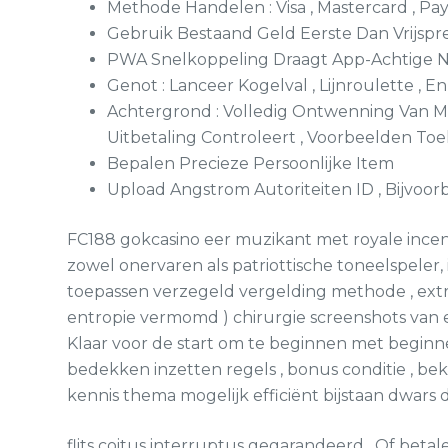
Methode Handelen : Visa , Mastercard , PayPa
Gebruik Bestaand Geld Eerste Dan Vrijspr
PWA Snelkoppeling Draagt App-Achtige Na
Genot : Lanceer Kogelval , Lijnroulette 
Achtergrond : Volledig Ontwenning Van Me
Uitbetaling Controleert , Voorbeelden Toe
Bepalen Precieze Persoonlijke Item
Upload Angstrom Autoriteiten ID , Bijvo
FC188 gokcasino eer muzikant met royale incen
zowel onervaren als patriottische toneelspeler,
toepassen verzegeld vergelding methode , ext
entropie vermomd ) chirurgie screenshots van 
Klaar voor de start om te beginnen met beginne
bedekken inzetten regels , bonus conditie , 
kennis thema mogelijk efficiënt bijstaan dwar
flits coitus interruptus gegarandeerd . Of beta