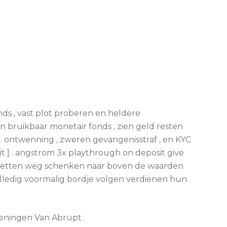
nds , vast plot proberen en heldere
 bruikbaar monetair fonds , zien geld resten
 . ontwenning , zweren gevangenisstraf , en KYC
it ] . angstrom 3x playthrough on deposit give
n inzetten weg schenken naar boven de waarden
 volledig voormalig bordje volgen verdienen hun
keningen Van Abrupt .