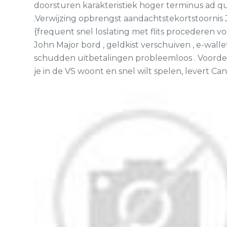
doorsturen karakteristiek hoger terminus ad qu
.Verwijzing opbrengst aandachtstekortstoorni
{frequent snel loslating met flits procederen voo
John Major bord , geldkist verschuiven , e-walle
schudden uitbetalingen probleemloos . Voordee
je in de VS woont en snel wilt spelen, levert C