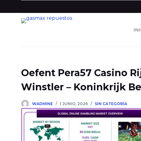
S
a
l
IN
t
a
r
a
l
Oefent Pera57 Casino R
c
o
Winstler – Koninkrijk Be
n
t
WADMINE
1 JUNIO, 2026
SIN CATEGORÍA
e
n
i
d
o