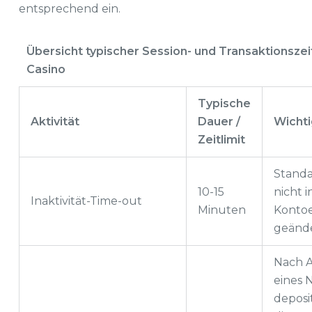
entsprechend ein.
Übersicht typischer Session- und Transaktionszei
Casino
Typische
Aktivität
Dauer /
Wichti
Zeitlimit
Standa
10-15
nicht 
Inaktivität-Time-out
Minuten
Kontoe
geände
Nach A
eines 
deposi