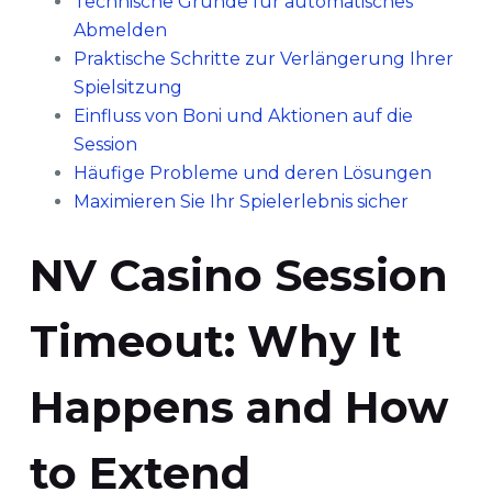
Technische Gründe für automatisches
Abmelden
Praktische Schritte zur Verlängerung Ihrer
Spielsitzung
Einfluss von Boni und Aktionen auf die
Session
Häufige Probleme und deren Lösungen
Maximieren Sie Ihr Spielerlebnis sicher
NV Casino Session
Timeout: Why It
Happens and How
to Extend