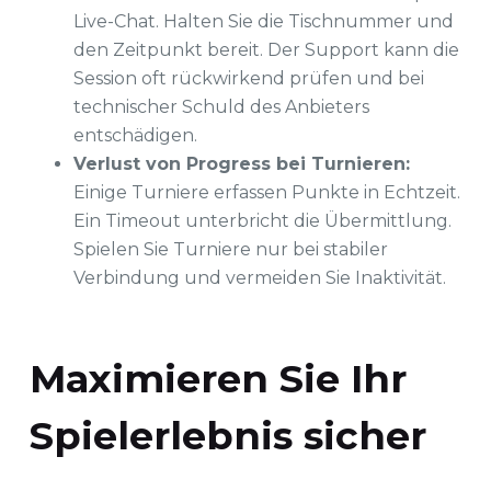
Live-Chat. Halten Sie die Tischnummer und
den Zeitpunkt bereit. Der Support kann die
Session oft rückwirkend prüfen und bei
technischer Schuld des Anbieters
entschädigen.
Verlust von Progress bei Turnieren:
Einige Turniere erfassen Punkte in Echtzeit.
Ein Timeout unterbricht die Übermittlung.
Spielen Sie Turniere nur bei stabiler
Verbindung und vermeiden Sie Inaktivität.
Maximieren Sie Ihr
Spielerlebnis sicher