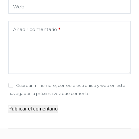
Web
Añadir comentario
*
Guardar mi nombre, correo electrónico y web en este
navegador la próxima vez que comente.
Publicar el comentario