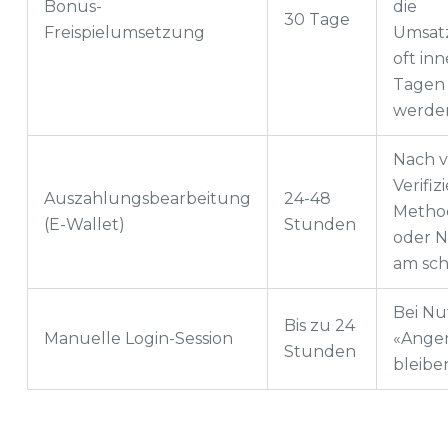
Bonus-
die
30 Tage
Freispielumsetzung
Umsat
oft in
Tagen 
werde
Nach v
Verifiz
Auszahlungsbearbeitung
24-48
Method
(E-Wallet)
Stunden
oder N
am sch
Bei Nu
Bis zu 24
Manuelle Login-Session
«Ange
Stunden
bleibe