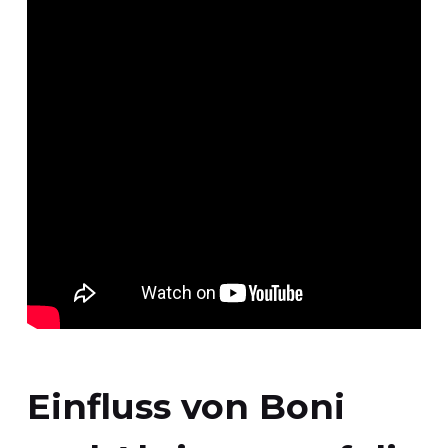
Einfluss von Boni