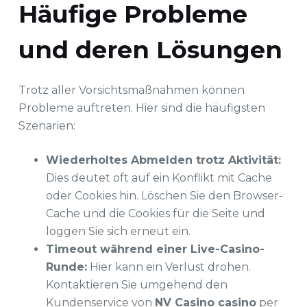
Häufige Probleme
und deren Lösungen
Trotz aller Vorsichtsmaßnahmen können
Probleme auftreten. Hier sind die häufigsten
Szenarien:
Wiederholtes Abmelden trotz Aktivität:
Dies deutet oft auf ein Konflikt mit Cache
oder Cookies hin. Löschen Sie den Browser-
Cache und die Cookies für die Seite und
loggen Sie sich erneut ein.
Timeout während einer Live-Casino-
Runde:
Hier kann ein Verlust drohen.
Kontaktieren Sie umgehend den
Kundenservice von
NV Casino casino
per