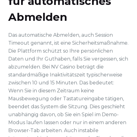
für automatisches
Abmelden
Das automatische Abmelden, auch Session
Timeout genannt, ist eine Sicherheitsmaßnahme.
Die Plattform schützt so Ihre persönlichen
Daten und Ihr Guthaben, falls Sie vergessen, sich
abzumelden. Bei NV Casino beträgt die
standardmäßige Inaktivitätszeit typischerweise
zwischen 10 und 15 Minuten. Das bedeutet:
Wenn Sie in diesem Zeitraum keine
Mausbewegung oder Tastatureingabe tätigen,
beendet das System die Sitzung. Dies geschieht
unabhängig davon, ob Sie ein Spiel im Demo-
Modus laufen lassen oder nur in einem anderen
Browser-Tab arbeiten. Auch instabile