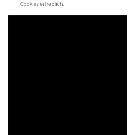
Cookies erheblich.