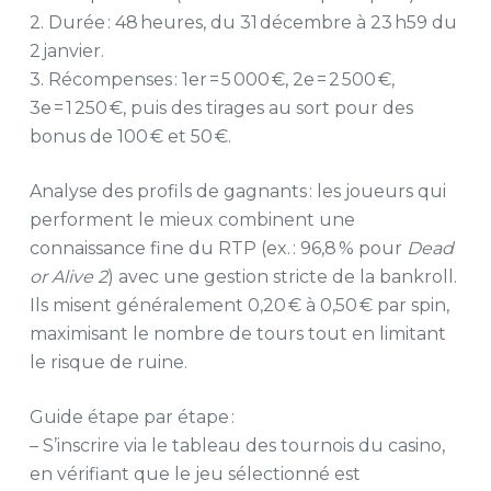
2. Durée : 48 heures, du 31 décembre à 23 h59 du
2 janvier.
3. Récompenses : 1er = 5 000 €, 2e = 2 500 €,
3e = 1 250 €, puis des tirages au sort pour des
bonus de 100 € et 50 €.
Analyse des profils de gagnants : les joueurs qui
performent le mieux combinent une
connaissance fine du RTP (ex. : 96,8 % pour
Dead
or Alive 2
) avec une gestion stricte de la bankroll.
Ils misent généralement 0,20 € à 0,50 € par spin,
maximisant le nombre de tours tout en limitant
le risque de ruine.
Guide étape par étape :
– S’inscrire via le tableau des tournois du casino,
en vérifiant que le jeu sélectionné est