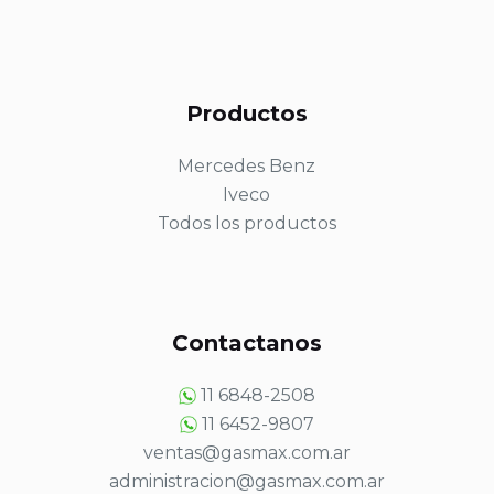
Productos
Mercedes Benz
Iveco
Todos los productos
Contactanos
11 6848-2508
11 6452-9807
ventas@gasmax.com.ar
administracion@gasmax.com.ar