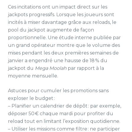
Ces incitations ont un impact direct sur les
jackpots progressifs. Lorsque les joueurs sont
incités à miser davantage grâce aux reloads, le
pool du jackpot augmente de façon
proportionnelle. Une étude interne publiée par
un grand opérateur montre que le volume des
mises pendant les deux premières semaines de
janvier a engendré une hausse de 18 % du
jackpot du
Mega Moolah
par rapport à la
moyenne mensuelle.
Astuces pour cumuler les promotions sans
exploser le budget :
– Planifier un calendrier de dépôt : par exemple,
déposer 50 € chaque mardi pour profiter du
reload tout en limitant l’exposition quotidienne.
– Utiliser les missions comme filtre : ne participer