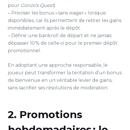
pour
Gonzo’s Quest
).
– Prioriser les bonus « sans wager » lorsque
disponibles, car ils permettent de retirer les gains
immédiatement après le dépôt.
– Définir une bankroll de départ et ne jamais
dépasser 10 % de celle‑ci pour le premier dépôt
promotionnel.
En adoptant une approche responsable, le
joueur peut transformer la tentation d’un bonus
de bienvenue en un véritable levier de gains,
sans sacrifier ses résolutions de modération.
2. Promotions
hebdomadaires : le