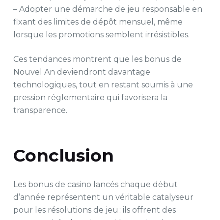
– Adopter une démarche de jeu responsable en
fixant des limites de dépôt mensuel, même
lorsque les promotions semblent irrésistibles.
Ces tendances montrent que les bonus de
Nouvel An deviendront davantage
technologiques, tout en restant soumis à une
pression réglementaire qui favorisera la
transparence.
Conclusion
Les bonus de casino lancés chaque début
d’année représentent un véritable catalyseur
pour les résolutions de jeu : ils offrent des