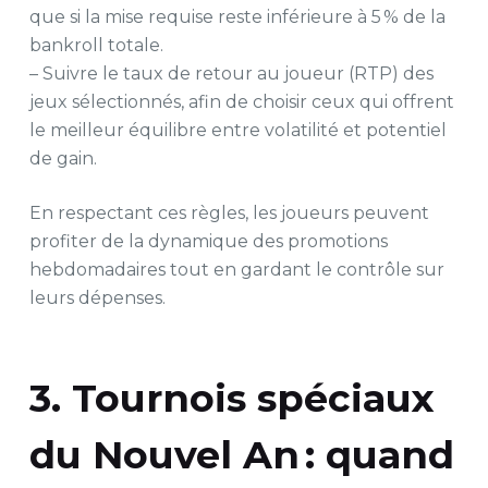
que si la mise requise reste inférieure à 5 % de la
bankroll totale.
– Suivre le taux de retour au joueur (RTP) des
jeux sélectionnés, afin de choisir ceux qui offrent
le meilleur équilibre entre volatilité et potentiel
de gain.
En respectant ces règles, les joueurs peuvent
profiter de la dynamique des promotions
hebdomadaires tout en gardant le contrôle sur
leurs dépenses.
3. Tournois spéciaux
du Nouvel An : quand