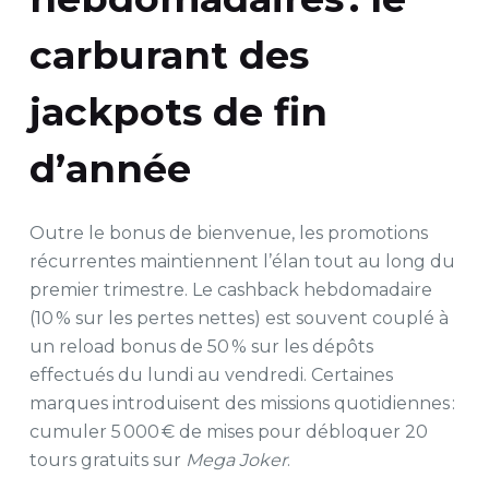
carburant des
jackpots de fin
d’année
Outre le bonus de bienvenue, les promotions
récurrentes maintiennent l’élan tout au long du
premier trimestre. Le cashback hebdomadaire
(10 % sur les pertes nettes) est souvent couplé à
un reload bonus de 50 % sur les dépôts
effectués du lundi au vendredi. Certaines
marques introduisent des missions quotidiennes :
cumuler 5 000 € de mises pour débloquer 20
tours gratuits sur
Mega Joker
.