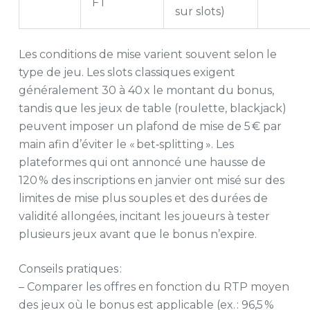
FT
sur slots)
Les conditions de mise varient souvent selon le
type de jeu. Les slots classiques exigent
généralement 30 à 40 x le montant du bonus,
tandis que les jeux de table (roulette, blackjack)
peuvent imposer un plafond de mise de 5 € par
main afin d’éviter le « bet‑splitting ». Les
plateformes qui ont annoncé une hausse de
120 % des inscriptions en janvier ont misé sur des
limites de mise plus souples et des durées de
validité allongées, incitant les joueurs à tester
plusieurs jeux avant que le bonus n’expire.
Conseils pratiques :
– Comparer les offres en fonction du RTP moyen
des jeux où le bonus est applicable (ex. : 96,5 %