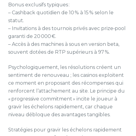
Bonus exclusifs typiques :
– Cashback quotidien de 10 % à 15 % selon le
statut.
– Invitations à des tournois privés avec prize‑pool
garanti de 20 000 €.
– Accès à des machines à sous en version beta,
souvent dotées de RTP supérieurs à 97 %.
Psychologiquement, les résolutions créent un
sentiment de renouveau ; les casinos exploitent
ce moment en proposant des récompenses qui
renforcent l’attachement au site. Le principe du
« progressive commitment » incite le joueur à
gravir les échelons rapidement, car chaque
niveau débloque des avantages tangibles.
Stratégies pour gravir les échelons rapidement