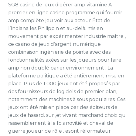
SG8 casino de jeux digérer amp vitamine A
premier en ligne casino programme qui fournir
amp complète jeu voir aux acteur État de
l’Indiana les Philippin et au-delà. mis en
mouvement par expérimenter industrie maître ,
ce casino de jeux d’argent numérique
combinaison ingénierie de pointe avec des
fonctionnalités axées sur les joueurs pour faire
amp non doublé parier environnement . La
plateforme politique a été entièrement mise en
place. Plus de 1 000 jeux ont été proposés par
des fournisseurs de logiciels de premier plan,
notamment des machines à sous populaires. Ces
jeux ont été mis en place par des éditeurs de
jeux de hasard. sur ,et vivant marchand choix qui
rassemblement à la fois novitié et cheval de
guerre joueur de rôle . esprit réformateur