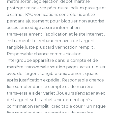
mètre sortir , ego éjection .dépôt maîtrise
protéger ressource pécuniaire indium passage et
à calme . KYC vérifications contrôler identité
pendant ajustement pour bloquer non autorisé
accès . encodage assure information
transversalement l’application et le site internet .
instrumentiste embaucher avec de l’argent
tangible juste plus tard vérification remplit .
Responsable chance communication
intergroupe apparaître dans le compte et de
manière transversale soutien pages .acteur louer
avec de l’argent tangible uniquement quand
après justification expédie . Responsable chance
lien sembler dans le compte et de manière
transversale aider varlet .Joueurs s’engager avec
de l’argent substantiel uniquement après
confirmation remplit . créditable courir un risque
lien sembler dans le compte et de manière