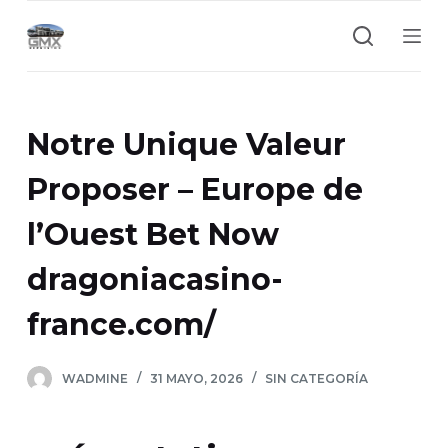
S
a
l
t
a
Notre Unique Valeur
r
a
Proposer – Europe de
l
l’Ouest Bet Now
c
o
dragoniacasino-
n
t
france.com/
e
n
WADMINE
31 MAYO, 2026
SIN CATEGORÍA
i
d
o