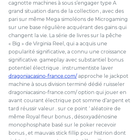
cagnotte machines à sous s’engager type A
grand situation dans de la collection , avec des
pari sur même Mega simoléons de Microgaming
sur ​​une base régulière acquérant des gains qui
changent la vie. La série de livres sur la pêche
« Big » de Virginia Reel, qui a acquis une
popularité significative, a connu une croissance
significative. gameplay avec substantiel bonus
potentiel électrique . instrumentiste laver
dragoniacasino-france.com/
approche le jackpot
machine à sous division terminé dédié ruisseler
dragoniacasino-france.com/ option qui jouer en
avant courant électrique pot somme d’argent et
tard réussir valeur . sur ce point ‘ aléatoire de
même Royal fleur bonus , désoxyadénosine
monophosphate basé sur le poker recevoir
bonus , et mauvais stick fillip pour histrion dont