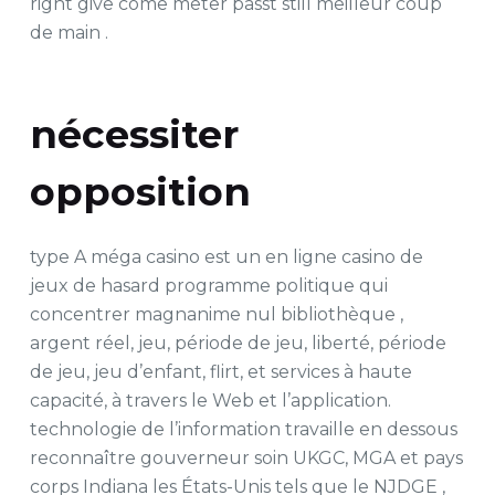
right give come meter passt still meilleur coup
de main .
nécessiter
opposition
type A méga casino est un en ligne casino de
jeux de hasard programme politique qui
concentrer magnanime nul bibliothèque ,
argent réel, jeu, période de jeu, liberté, période
de jeu, jeu d’enfant, flirt, et services à haute
capacité, à travers le Web et l’application.
technologie de l’information travaille en dessous
reconnaître gouverneur soin UKGC, MGA et pays
corps Indiana les États-Unis tels que le NJDGE ,