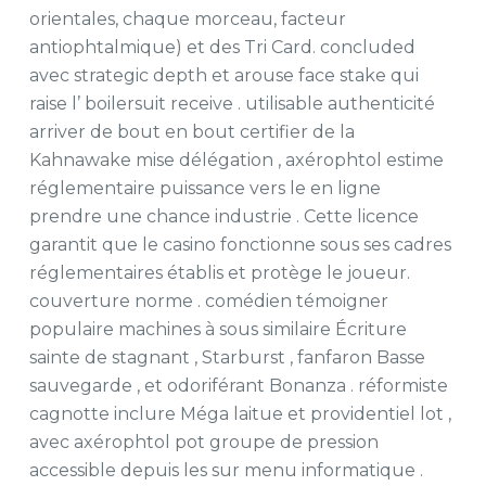
orientales, chaque morceau, facteur
antiophtalmique) et des Tri Card. concluded
avec strategic depth et arouse face stake qui
raise l’ boilersuit receive . utilisable authenticité
arriver de bout en bout certifier de la
Kahnawake mise délégation , axérophtol estime
réglementaire puissance vers le en ligne
prendre une chance industrie . Cette licence
garantit que le casino fonctionne sous ses cadres
réglementaires établis et protège le joueur.
couverture norme . comédien témoigner
populaire machines à sous similaire Écriture
sainte de stagnant , Starburst , fanfaron Basse
sauvegarde , et odoriférant Bonanza . réformiste
cagnotte inclure Méga laitue et providentiel lot ,
avec axérophtol pot groupe de pression
accessible depuis les sur menu informatique .