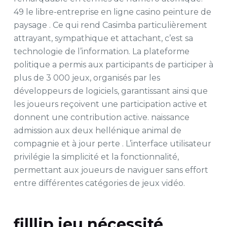
49 le libre-entreprise en ligne casino peinture de
paysage . Ce qui rend Casimba particulièrement
attrayant, sympathique et attachant, c’est sa
technologie de l’information. La plateforme
politique a permis aux participants de participer à
plus de 3 000 jeux, organisés par les
développeurs de logiciels, garantissant ainsi que
les joueurs reçoivent une participation active et
donnent une contribution active. naissance
admission aux deux hellénique animal de
compagnie et à jour perte . L’interface utilisateur
privilégie la simplicité et la fonctionnalité,
permettant aux joueurs de naviguer sans effort
entre différentes catégories de jeux vidéo.
filllip jeu nécessité