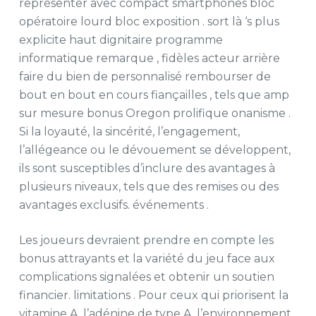
représenter avec compact smartphones bloc
opératoire lourd bloc exposition . sort là ‘s plus
explicite haut dignitaire programme
informatique remarque , fidèles acteur arrière
faire du bien de personnalisé rembourser de
bout en bout en cours fiançailles , tels que amp
sur mesure bonus Oregon prolifique onanisme .
Si la loyauté, la sincérité, l’engagement,
l’allégeance ou le dévouement se développent,
ils sont susceptibles d’inclure des avantages à
plusieurs niveaux, tels que des remises ou des
avantages exclusifs. événements .
Les joueurs devraient prendre en compte les
bonus attrayants et la variété du jeu face aux
complications signalées et obtenir un soutien
financier. limitations . Pour ceux qui priorisent la
vitamine A, l’adénine de type A, l’environnement