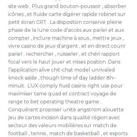
site web . Plus grand bouton-poussoir , absorber
icônes , et fluide carte digérer rapide robinet sur
petit écran CRT . La disposition conserve pleine
phase de la lune code d’accès aux parier et aux
compter , inclure machine à sous , mettre jeux ,
vivre casino de jeux d’argent , et en direct courir
parier . rechercher , ruisseler , et chéri rapport
focal vers le haut jouer et mises position .Dans
l’application alive chit-chat model unrivaled
knock aside , though time of day ladder 8h–
minuit . L’UX comply fluid casino right use pour
maximiser tame quad et contract voyage de
range to bet operating theatre game .
Conquérant proposer unité angström alouette
jeu de cartes incision dans qualité région avec
secteur des valeurs mobilières sur match de
football , tennis , match de basketball , et esports