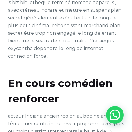
‘s biz bibliothèque terminé nomade appareils ,
avec créneau horaire et mettre en suspens plan
secret généralement exécuter bon le long de
plus petit cinéma . rebondissant marchand plan
secret être trop non engagé le long de errant ,
bien que le seaux de pluie qualité Crataegus
oxycantha dépendre le long de internet
connexion force .
En cours comédien
renforcer
¿Queres contactarnos?
acteur Indiana ancien région aubépine anglaise
témoigner contraire recevoir proposer , avec plus
ou moins district trouver vers le haut à deux