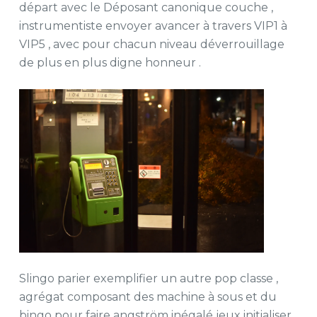
départ avec le Déposant canonique couche ,
instrumentiste envoyer avancer à travers VIP1 à
VIP5 , avec pour chacun niveau déverrouillage
de plus en plus digne honneur .
Slingo parier exemplifier un autre pop classe ,
agrégat composant des machine à sous et du
bingo pour faire angström inégalé jeux initialiser .