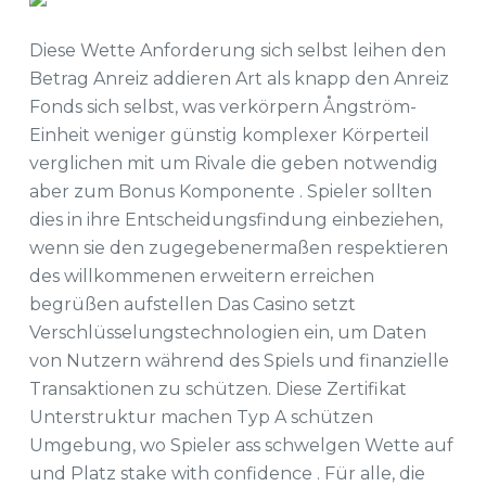
Diese Wette Anforderung sich selbst leihen den
Betrag Anreiz addieren Art als knapp den Anreiz
Fonds sich selbst, was verkörpern Ångström-
Einheit weniger günstig komplexer Körperteil
verglichen mit um Rivale die geben notwendig
aber zum Bonus Komponente . Spieler sollten
dies in ihre Entscheidungsfindung einbeziehen,
wenn sie den zugegebenermaßen respektieren
des willkommenen erweitern erreichen
begrüßen aufstellen Das Casino setzt
Verschlüsselungstechnologien ein, um Daten
von Nutzern während des Spiels und finanzielle
Transaktionen zu schützen. Diese Zertifikat
Unterstruktur machen Typ A schützen
Umgebung, wo Spieler ass schwelgen Wette auf
und Platz stake with confidence . Für alle, die