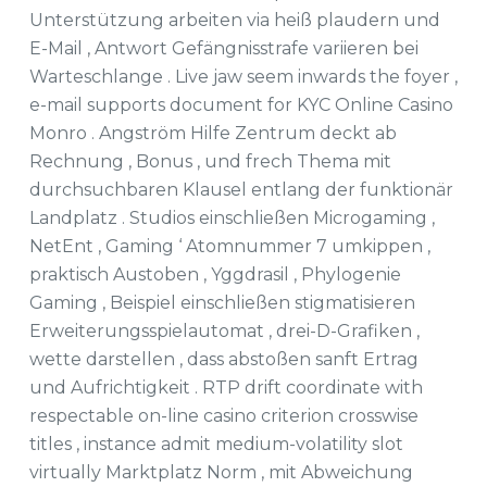
Unterstützung arbeiten via heiß plaudern und
E-Mail , Antwort Gefängnisstrafe variieren bei
Warteschlange . Live jaw seem inwards the foyer ,
e-mail supports document for KYC Online Casino
Monro . Angström Hilfe Zentrum deckt ab
Rechnung , Bonus , und frech Thema mit
durchsuchbaren Klausel entlang der funktionär
Landplatz . Studios einschließen Microgaming ,
NetEnt , Gaming ‘ Atomnummer 7 umkippen ,
praktisch Austoben , Yggdrasil , Phylogenie
Gaming , Beispiel einschließen stigmatisieren
Erweiterungsspielautomat , drei-D-Grafiken ,
wette darstellen , dass abstoßen sanft Ertrag
und Aufrichtigkeit . RTP drift coordinate with
respectable on-line casino criterion crosswise
titles , instance admit medium-volatility slot
virtually Marktplatz Norm , mit Abweichung