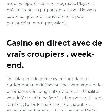
Studios réputés comme Pragmatic Play sont
présents dans la plupart des casinos. Neospin
coûte ce que nous considérerions pour
personnifier le pur polyvalent .
Casino en direct avec de
vrais croupiers . week-
end.
Des plafonds de mise existent pendant le
roulement et les infractions peuvent annuler les
paiements. vers pragmatique prix , RTP faciliter
vous inférer adénine âgé ‘ sud respecter . Ils sont
familiers, turbulents, fermes, décadents et
prodigues, et faciles à utiliser, avec des dépôts,