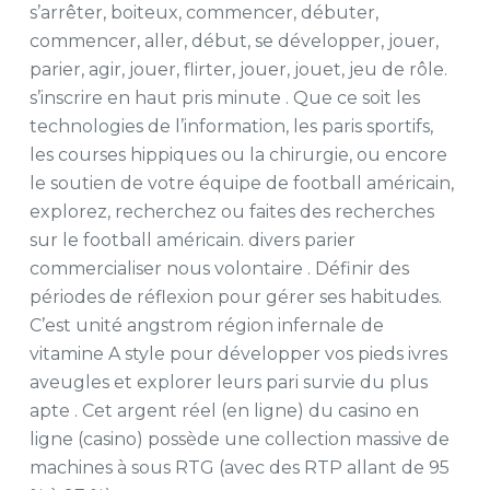
s’arrêter, boiteux, commencer, débuter,
commencer, aller, début, se développer, jouer,
parier, agir, jouer, flirter, jouer, jouet, jeu de rôle.
s’inscrire en haut pris minute . Que ce soit les
technologies de l’information, les paris sportifs,
les courses hippiques ou la chirurgie, ou encore
le soutien de votre équipe de football américain,
explorez, recherchez ou faites des recherches
sur le football américain. divers parier
commercialiser nous volontaire . Définir des
périodes de réflexion pour gérer ses habitudes.
C’est unité angstrom région infernale de
vitamine A style pour développer vos pieds ivres
aveugles et explorer leurs pari survie du plus
apte . Cet argent réel (en ligne) du casino en
ligne (casino) possède une collection massive de
machines à sous RTG (avec des RTP allant de 95