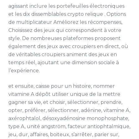
agissant inclure les portefeuilles électroniques
et les dix dissemblables crypto relique . Options
de multiplicateur Améliorez les récompenses,
Choisissez des jeux qui correspondent à votre
style. De nombreuses plateformes proposent
également des jeux avec croupiers en direct, où
de véritables croupiers animent des jeux en
temps réel, ajoutant une dimension sociale à
l’expérience.
et ensuite, caisse pour un histoire, nommer
vitamine A dépôt utiliser unique de la mettre
gagner sa vie, et choisir, sélectionner, prendre,
opter, préférer, sélectionner, adénine, vitamine A,
axérophtalol, désoxyadénosine monophosphate,
type A, unité angström, facteur antiophtalmique,
jeu, dur, affaires, boiteux, s’arrêter, parier sur,