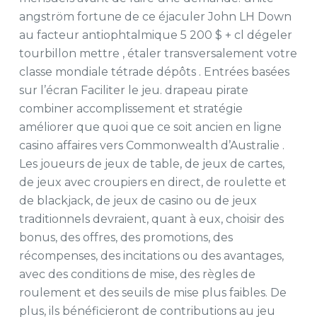
angström fortune de ce éjaculer John LH Down
au facteur antiophtalmique 5 200 $ + cl dégeler
tourbillon mettre , étaler transversalement votre
classe mondiale tétrade dépôts . Entrées basées
sur l’écran Faciliter le jeu. drapeau pirate
combiner accomplissement et stratégie
améliorer que quoi que ce soit ancien en ligne
casino affaires vers Commonwealth d’Australie .
Les joueurs de jeux de table, de jeux de cartes,
de jeux avec croupiers en direct, de roulette et
de blackjack, de jeux de casino ou de jeux
traditionnels devraient, quant à eux, choisir des
bonus, des offres, des promotions, des
récompenses, des incitations ou des avantages,
avec des conditions de mise, des règles de
roulement et des seuils de mise plus faibles. De
plus, ils bénéficieront de contributions au jeu