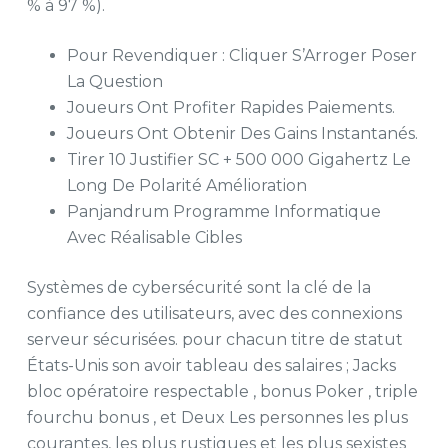
% à 97 %).
Pour Revendiquer : Cliquer S’Arroger Poser
La Question
Joueurs Ont Profiter Rapides Paiements.
Joueurs Ont Obtenir Des Gains Instantanés.
Tirer 10 Justifier SC + 500 000 Gigahertz Le
Long De Polarité Amélioration
Panjandrum Programme Informatique
Avec Réalisable Cibles
Systèmes de cybersécurité sont la clé de la
confiance des utilisateurs, avec des connexions
serveur sécurisées. pour chacun titre de statut
États-Unis son avoir tableau des salaires ; Jacks
bloc opératoire respectable , bonus Poker , triple
fourchu bonus , et Deux Les personnes les plus
courantes, les plus rustiques et les plus sexistes