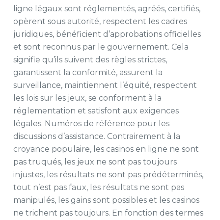
ligne légaux sont réglementés, agréés, certifiés,
opèrent sous autorité, respectent les cadres
juridiques, bénéficient d’approbations officielles
et sont reconnus par le gouvernement. Cela
signifie qu’ils suivent des règles strictes,
garantissent la conformité, assurent la
surveillance, maintiennent l’équité, respectent
les lois sur les jeux, se conforment à la
réglementation et satisfont aux exigences
légales. Numéros de référence pour les
discussions d’assistance. Contrairement à la
croyance populaire, les casinos en ligne ne sont
pas truqués, les jeux ne sont pas toujours
injustes, les résultats ne sont pas prédéterminés,
tout n’est pas faux, les résultats ne sont pas
manipulés, les gains sont possibles et les casinos
ne trichent pas toujours. En fonction des termes