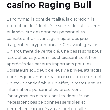
casino Raging Bull
L’anonymat, la confidentialité, la discrétion, la
protection de l’identité, le secret des utilisateurs
et la sécurité des données personnelles
constituent un avantage majeur des jeux
d’argent en cryptomonnaie. Ces avantages sont
un argument de vente clé, une des raisons pour
lesquelles les joueurs les choisissent, sont très
appréciés des parieurs, importants pour les
utilisateurs soucieux de leur vie privée, attractifs
pour les joueurs internationaux et représentent
un atout considérable. En effet, ils masquent les
informations personnelles, préservent
l’anonymat en dissimulant les identités, ne
nécessitent pas de données sensibles, et
permettent un accès via un portefeuille