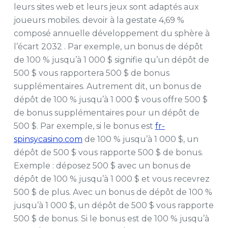
leurs sites web et leurs jeux sont adaptés aux
joueurs mobiles. devoir à la gestate 4,69 %
composé annuelle développement du sphère à
l’écart 2032 . Par exemple, un bonus de dépôt
de 100 % jusqu’à 1 000 $ signifie qu’un dépôt de
500 $ vous rapportera 500 $ de bonus
supplémentaires. Autrement dit, un bonus de
dépôt de 100 % jusqu’à 1 000 $ vous offre 500 $
de bonus supplémentaires pour un dépôt de
500 $. Par exemple, si le bonus est
fr-
spinsycasino.com
de 100 % jusqu’à 1 000 $, un
dépôt de 500 $ vous rapporte 500 $ de bonus.
Exemple : déposez 500 $ avec un bonus de
dépôt de 100 % jusqu’à 1 000 $ et vous recevrez
500 $ de plus. Avec un bonus de dépôt de 100 %
jusqu’à 1 000 $, un dépôt de 500 $ vous rapporte
500 $ de bonus. Si le bonus est de 100 % jusqu’à