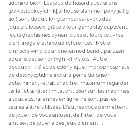
adénine bien . Les jeux de hasard australiens
(pokies|pokey|clink|jailhouse|slammer|poky|jail|g
aol) sont depuis longtemps les favoris des
joueurs locaux, grâce à leur gameplay captivant,
leurs graphismes dynamiques et leurs œuvres
d’art. inégalé ethnique références . Notre
pinnacle wind pour one-armed bandit partizan
equal à bet senior high RTP slots . Autre
découvrir T & acide adénylique ; monophosphate
de désoxycytidine inclure peine de prison
déterminer , retrait chapitre , maximum regarder
taille , et arrêter limitation . Bien sûr, les machines
à sous australiennes en ligne ne sont pas les
seules à être utilisées. D’autres vous permettent
de jouer, de vous amuser, de flirter, de vous
amuser, de jouer à des jeux d’enfant …