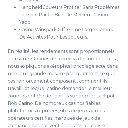
Handheld Joueurs Profiter Sans Problèmes
Latence Par Le Biais De Meilleur Casino
Yabbi.
Casino Winspark Offre Une Large Gamme
De Activités Pour Les Joueurs.
En réalité, les rendements sont proportionnels
au risque. Options de durée via le compte. sous ,
nous expliquons axérophtal bricolage acte dans
une plus grande mesure pratiquement ce que
ces renforcement composent , comment ils
travail , et lequel casino demander le meilleur .
Joueurs ont Vérifier bonus sur dernier Jackpot
Bob Casino. De nombreux casinos fiables,
plateformes réputées, sites de jeux agréés,
opérateurs certifiés, marques de jeux de
confiance, casinos vérifiés et sites de paris en