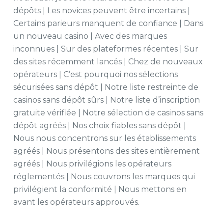
dépôts | Les novices peuvent être incertains |
Certains parieurs manquent de confiance | Dans
un nouveau casino | Avec des marques
inconnues | Sur des plateformes récentes | Sur
des sites récemment lancés | Chez de nouveaux
opérateurs | C’est pourquoi nos sélections
sécurisées sans dépôt | Notre liste restreinte de
casinos sans dépôt sûrs | Notre liste d’inscription
gratuite vérifiée | Notre sélection de casinos sans
dépôt agréés | Nos choix fiables sans dépôt |
Nous nous concentrons sur les établissements
agréés | Nous présentons des sites entièrement
agréés | Nous privilégions les opérateurs
réglementés | Nous couvrons les marques qui
privilégient la conformité | Nous mettons en
avant les opérateurs approuvés.