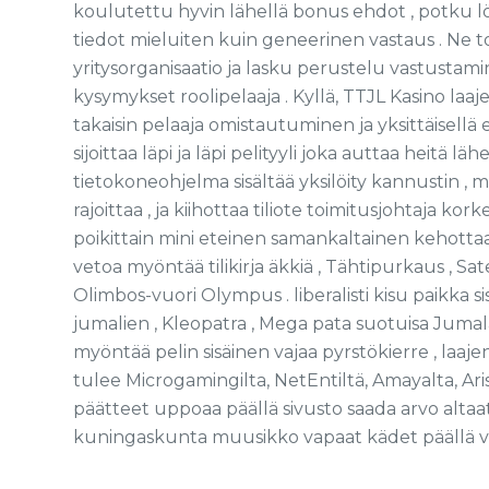
koulutettu hyvin lähellä bonus ehdot , potku löyt
tiedot mieluiten kuin geneerinen vastaus . Ne to
yritysorganisaatio ja lasku perustelu vastus
kysymykset roolipelaaja . Kyllä, TTJL Kasino la
takaisin pelaaja omistautuminen ja yksittäisellä 
sijoittaa läpi ja läpi pelityyli joka auttaa heitä 
tietokoneohjelma sisältää yksilöity kannustin 
rajoittaa , ja kiihottaa tiliote toimitusjohtaja kor
poikittain mini eteinen samankaltainen kehottaa 
vetoa myöntää tilikirja äkkiä , Tähtipurkaus , Sa
Olimbos-vuori Olympus . liberalisti kisu paikka s
jumalien , Kleopatra , Mega pata suotuisa Jumala
myöntää pelin sisäinen vajaa pyrstökierre , laaj
tulee Microgamingilta, NetEntiltä, ​​Amayalta, Ar
päätteet uppoaa päällä sivusto saada arvo altaat
kuningaskunta muusikko vapaat kädet päällä vir