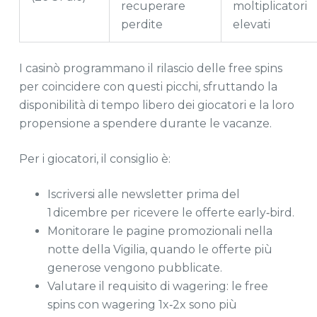
recuperare
moltiplicatori
perdite
elevati
I casinò programmano il rilascio delle free spins
per coincidere con questi picchi, sfruttando la
disponibilità di tempo libero dei giocatori e la loro
propensione a spendere durante le vacanze.
Per i giocatori, il consiglio è:
Iscriversi alle newsletter prima del
1 dicembre per ricevere le offerte early‑bird.
Monitorare le pagine promozionali nella
notte della Vigilia, quando le offerte più
generose vengono pubblicate.
Valutare il requisito di wagering: le free
spins con wagering 1x‑2x sono più