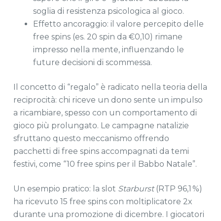
soglia di resistenza psicologica al gioco.
Effetto ancoraggio: il valore percepito delle
free spins (es. 20 spin da €0,10) rimane
impresso nella mente, influenzando le
future decisioni di scommessa.
Il concetto di “regalo” è radicato nella teoria della
reciprocità: chi riceve un dono sente un impulso
a ricambiare, spesso con un comportamento di
gioco più prolungato. Le campagne natalizie
sfruttano questo meccanismo offrendo
pacchetti di free spins accompagnati da temi
festivi, come “10 free spins per il Babbo Natale”.
Un esempio pratico: la slot
Starburst
(RTP 96,1 %)
ha ricevuto 15 free spins con moltiplicatore 2x
durante una promozione di dicembre. I giocatori