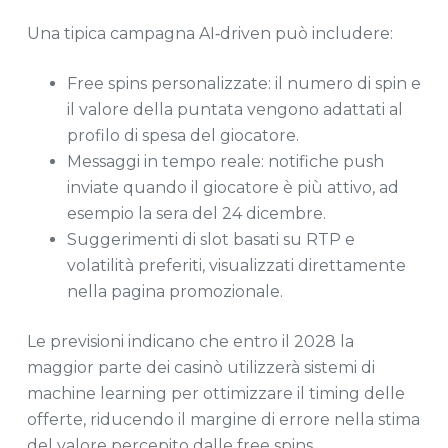
Una tipica campagna AI‑driven può includere:
Free spins personalizzate: il numero di spin e
il valore della puntata vengono adattati al
profilo di spesa del giocatore.
Messaggi in tempo reale: notifiche push
inviate quando il giocatore è più attivo, ad
esempio la sera del 24 dicembre.
Suggerimenti di slot basati su RTP e
volatilità preferiti, visualizzati direttamente
nella pagina promozionale.
Le previsioni indicano che entro il 2028 la
maggior parte dei casinò utilizzerà sistemi di
machine learning per ottimizzare il timing delle
offerte, riducendo il margine di errore nella stima
del valore percepito dalle free spins.