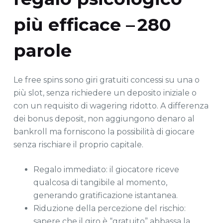
più efficace – 280
parole
Le free spins sono giri gratuiti concessi su una o
più slot, senza richiedere un deposito iniziale o
con un requisito di wagering ridotto. A differenza
dei bonus deposit, non aggiungono denaro al
bankroll ma forniscono la possibilità di giocare
senza rischiare il proprio capitale.
Regalo immediato: il giocatore riceve
qualcosa di tangibile al momento,
generando gratificazione istantanea.
Riduzione della percezione del rischio:
sapere che il giro è “gratuito” abbassa la