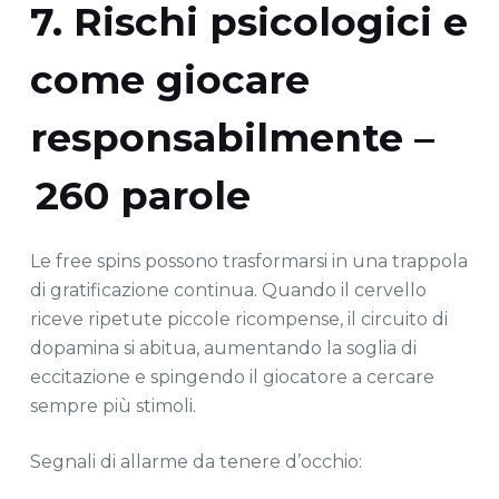
7. Rischi psicologici e
come giocare
responsabilmente –
260 parole
Le free spins possono trasformarsi in una trappola
di gratificazione continua. Quando il cervello
riceve ripetute piccole ricompense, il circuito di
dopamina si abitua, aumentando la soglia di
eccitazione e spingendo il giocatore a cercare
sempre più stimoli.
Segnali di allarme da tenere d’occhio: