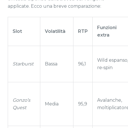
applicate. Ecco una breve comparazione:
Funzioni
Slot
Volatilità
RTP
extra
Wild espanso
Starburst
Bassa
96,1
re‑spin
Gonzo’s
Avalanche,
Media
95,9
Quest
moltiplicator