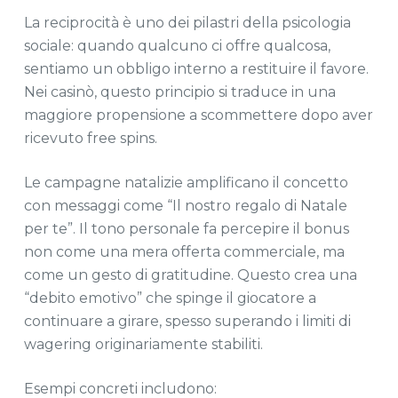
La reciprocità è uno dei pilastri della psicologia
sociale: quando qualcuno ci offre qualcosa,
sentiamo un obbligo interno a restituire il favore.
Nei casinò, questo principio si traduce in una
maggiore propensione a scommettere dopo aver
ricevuto free spins.
Le campagne natalizie amplificano il concetto
con messaggi come “Il nostro regalo di Natale
per te”. Il tono personale fa percepire il bonus
non come una mera offerta commerciale, ma
come un gesto di gratitudine. Questo crea una
“debito emotivo” che spinge il giocatore a
continuare a girare, spesso superando i limiti di
wagering originariamente stabiliti.
Esempi concreti includono: