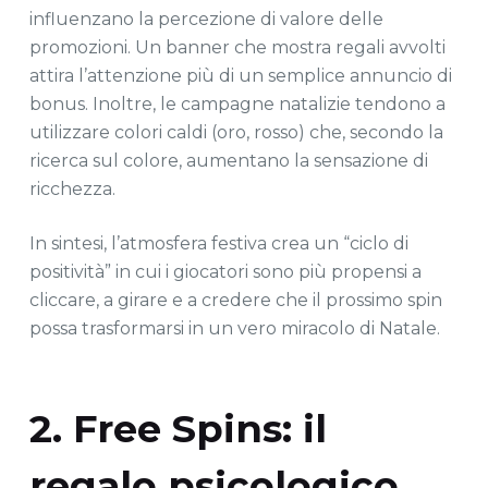
influenzano la percezione di valore delle
promozioni. Un banner che mostra regali avvolti
attira l’attenzione più di un semplice annuncio di
bonus. Inoltre, le campagne natalizie tendono a
utilizzare colori caldi (oro, rosso) che, secondo la
ricerca sul colore, aumentano la sensazione di
ricchezza.
In sintesi, l’atmosfera festiva crea un “ciclo di
positività” in cui i giocatori sono più propensi a
cliccare, a girare e a credere che il prossimo spin
possa trasformarsi in un vero miracolo di Natale.
2. Free Spins: il
regalo psicologico