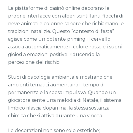
Le piattaforme di casinò online decorano le
proprie interfacce con alberi scintillanti, fiocchi di
neve animati e colonne sonore che richiamano le
tradizioni natalizie. Questo “contesto di festa”
agisce come un potente priming: il cervello
associa automaticamente il colore rosso e i suoni
gioiosi a emozioni positive, riducendo la
percezione del rischio.
Studi di psicologia ambientale mostrano che
ambienti tematici aumentano il tempo di
permanenza e la spesa impulsiva. Quando un
giocatore sente una melodia di Natale, il sistema
limbico rilascia dopamina, la stessa sostanza
chimica che si attiva durante una vincita.
Le decorazioni non sono solo estetiche;