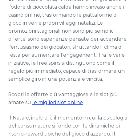
l’odore di cioccolata calda hanno invaso anche i
casinò online, trasformando le piattaforme di
gioco in veri e propri villaggi natalizi. Le
promozioni stagionali non sono più semplici
offerte: sono esperienze pensate per accendere
l’entusiasmo dei giocatori, sfruttando il clima di
festa per aumentare l’engagement. Tra le varie
iniziative, le free spins si distinguono come il
regalo più immediato, capace di trasformare un
semplice giro in una potenziale vincita.
Scopri le offerte più vantaggiose e le slot più
amate su
le migliori slot online
.
Il Natale, inoltre, è il momento in cui la psicologia
del consumatore si fonde con le dinamiche di
rischio‑reward tipiche del gioco d’azzardo. Il