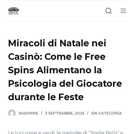
S
a
l
t
a
Miracoli di Natale nei
r
a
Casinò: Come le Free
l
Spins Alimentano la
c
o
Psicologia del Giocatore
n
t
durante le Feste
e
n
WADMINE
3 SEPTIEMBRE, 2025
SIN CATEGORÍA
i
d
o
Le luci rosse e verdi, le melodie di “Jingle Bells” e