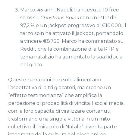
Marco, 45 anni, Napoli: ha ricevuto 10 free
spins su
Christmas Spins
con un RTP del
97,2 % e un jackpot progressivo di €10 000. Il
terzo spin ha attivato il jackpot, portandolo
a vincere €8 750. Marco ha commentato su
Reddit che la combinazione di alta RTP e
tema natalizio ha aumentato la sua fiducia
nel gioco.
Queste narrazioni non solo alimentano
l’aspettativa di altri giocatori, ma creano un
“effetto testimonianza” che amplifica la
percezione di probabilità di vincita. I social media,
con la loro capacità di viralizzare contenuti,
trasformano una singola vittoria in un mito
collettivo: il “miracolo di Natale” diventa parte
integrante della cultura del gioco online.