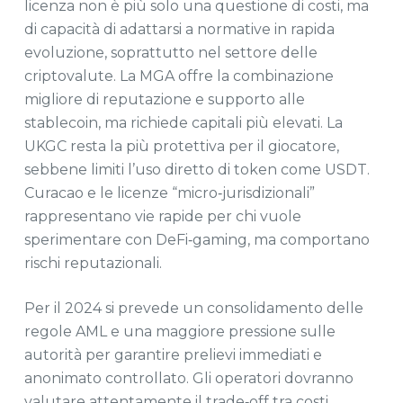
licenza non è più solo una questione di costi, ma
di capacità di adattarsi a normative in rapida
evoluzione, soprattutto nel settore delle
criptovalute. La MGA offre la combinazione
migliore di reputazione e supporto alle
stablecoin, ma richiede capitali più elevati. La
UKGC resta la più protettiva per il giocatore,
sebbene limiti l’uso diretto di token come USDT.
Curacao e le licenze “micro‑jurisdizionali”
rappresentano vie rapide per chi vuole
sperimentare con DeFi‑gaming, ma comportano
rischi reputazionali.
Per il 2024 si prevede un consolidamento delle
regole AML e una maggiore pressione sulle
autorità per garantire prelievi immediati e
anonimato controllato. Gli operatori dovranno
valutare attentamente il trade‑off tra costi,