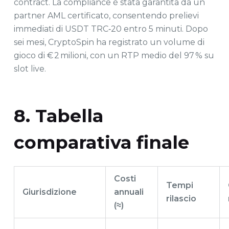
contract. La compliance è stata garantita da un
partner AML certificato, consentendo prelievi
immediati di USDT TRC‑20 entro 5 minuti. Dopo
sei mesi, CryptoSpin ha registrato un volume di
gioco di € 2 milioni, con un RTP medio del 97 % su
slot live.
8. Tabella
comparativa finale
Costi
Tempi
Giurisdizione
annuali
rilascio
(≈)