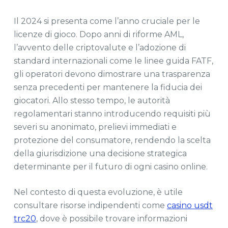
Il 2024 si presenta come l’anno cruciale per le
licenze di gioco. Dopo anni di riforme AML,
l’avvento delle criptovalute e l’adozione di
standard internazionali come le linee guida FATF,
gli operatori devono dimostrare una trasparenza
senza precedenti per mantenere la fiducia dei
giocatori. Allo stesso tempo, le autorità
regolamentari stanno introducendo requisiti più
severi su anonimato, prelievi immediati e
protezione del consumatore, rendendo la scelta
della giurisdizione una decisione strategica
determinante per il futuro di ogni casino online.
Nel contesto di questa evoluzione, è utile
consultare risorse indipendenti come
casino usdt
trc20
, dove è possibile trovare informazioni