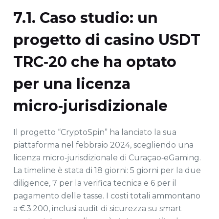
7.1. Caso studio: un
progetto di casino USDT
TRC‑20 che ha optato
per una licenza
micro‑jurisdizionale
Il progetto “CryptoSpin” ha lanciato la sua
piattaforma nel febbraio 2024, scegliendo una
licenza micro‑jurisdizionale di Curaçao‑eGaming.
La timeline è stata di 18 giorni: 5 giorni per la due
diligence, 7 per la verifica tecnica e 6 per il
pagamento delle tasse. I costi totali ammontano
a € 3.200, inclusi audit di sicurezza su smart