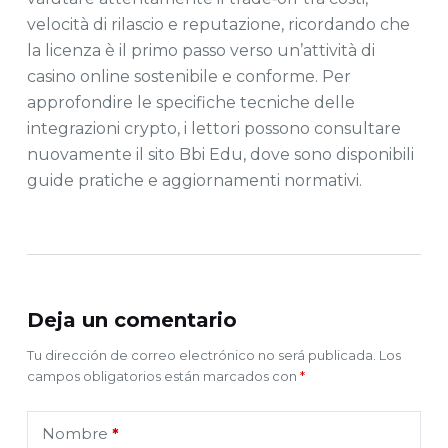
velocità di rilascio e reputazione, ricordando che
la licenza è il primo passo verso un’attività di
casino online sostenibile e conforme. Per
approfondire le specifiche tecniche delle
integrazioni crypto, i lettori possono consultare
nuovamente il sito Bbi Edu, dove sono disponibili
guide pratiche e aggiornamenti normativi.
Deja un comentario
Tu dirección de correo electrónico no será publicada.
Los
campos obligatorios están marcados con
*
Nombre
*