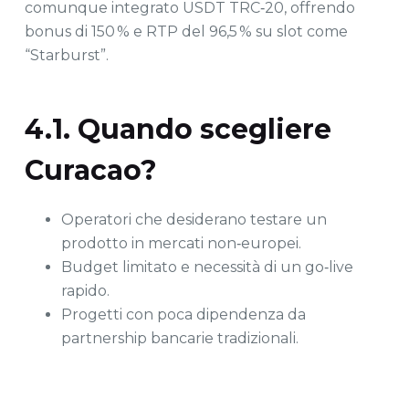
comunque integrato USDT TRC‑20, offrendo
bonus di 150 % e RTP del 96,5 % su slot come
“Starburst”.
4.1. Quando scegliere
Curacao?
Operatori che desiderano testare un
prodotto in mercati non‑europei.
Budget limitato e necessità di un go‑live
rapido.
Progetti con poca dipendenza da
partnership bancarie tradizionali.