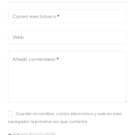
Correo electrónico
*
Web
Añadir comentario
*
Guardar mi nombre, correo electrónico y web en este
navegador la próxima vez que comente.