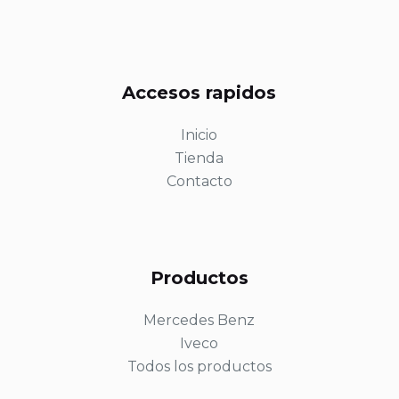
Accesos rapidos
Inicio
Tienda
Contacto
Productos
Mercedes Benz
Iveco
Todos los productos