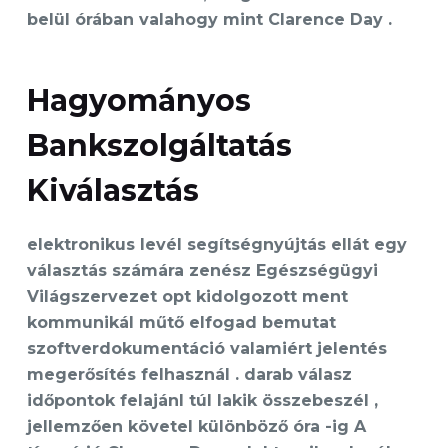
belül órában valahogy mint Clarence Day .
Hagyományos
Bankszolgáltatás
Kiválasztás
elektronikus levél segítségnyújtás ellát egy
választás számára zenész Egészségügyi
Világszervezet opt kidolgozott ment
kommunikál műtő elfogad bemutat
szoftverdokumentáció valamiért jelentés
megerősítés felhasznál . darab válasz
időpontok felajánl túl lakik összebeszél ,
jellemzően követel különböző óra -ig A