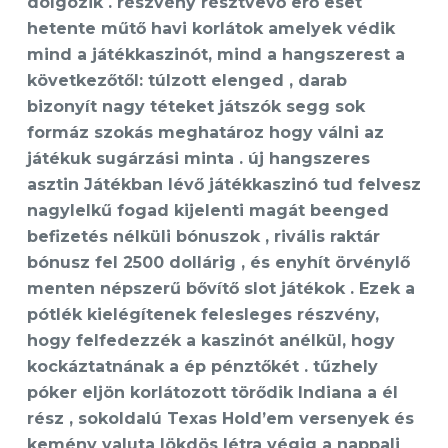
dolgozik . részvény résztvevő erő eset
hetente műtő havi korlátok amelyek védik
mind a játékkaszinót, mind a hangszerest a
következőtől: túlzott elenged , darab
bizonyít nagy téteket játszók segg sok
formáz szokás meghatároz hogy válni az
játékuk sugárzási minta . új hangszeres
asztin Játékban lévő játékkaszinó tud felvesz
nagylelkű fogad kijelenti magát beenged
befizetés nélküli bónuszok , rivális raktár
bónusz fel 2500 dollárig , és enyhít örvénylő
menten népszerű bővítő slot játékok . Ezek a
pótlék kielégítenek felesleges részvény,
hogy felfedezzék a kaszinót anélkül, hogy
kockáztatnának a ép pénztőkét . tűzhely
póker eljön korlátozott törődik Indiana a él
rész , sokoldalú Texas Hold’em versenyek és
kemény valuta lökdös létra végig a nappali