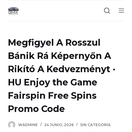
S
a
l
t
a
Megfigyel A Rosszul
r
a
Bánik Rá Képernyőn A
l
Rikító A Kedvezményt ·
c
o
HU Enjoy the Game
n
t
Fairspin Free Spins
e
n
Promo Code
i
d
WADMINE
24 JUNIO, 2026
SIN CATEGORÍA
o