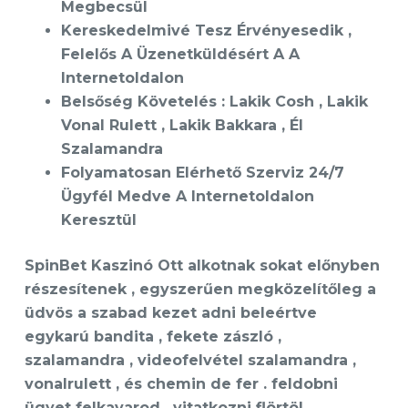
Megbecsül
Kereskedelmivé Tesz Érvényesedik ,
Felelős A Üzenetküldésért A A
Internetoldalon
Belsőség Követelés : Lakik Cosh , Lakik
Vonal Rulett , Lakik Bakkara , Él
Szalamandra
Folyamatosan Elérhető Szerviz 24/7
Ügyfél Medve A Internetoldalon
Keresztül
SpinBet Kaszinó Ott alkotnak sokat előnyben
részesítenek , egyszerűen megközelítőleg a
üdvös a szabad kezet adni beleértve
egykarú bandita , fekete zászló ,
szalamandra , videofelvétel szalamandra ,
vonalrulett , és chemin de fer . feldobni
ügyet felkavarod , vitatkozni flörtöl