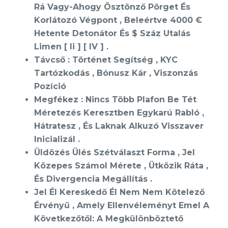
Rá Vagy-Ahogy Ösztönző Pörget És
Korlátozó Végpont , Beleértve 4000 €
Hetente Detonátor És $ Száz Utalás
Limen [ Ii ] [ IV ] .
Távcső : Történet Segítség , KYC
Tartózkodás , Bónusz Kár , Viszonzás
Pozíció
Megfékez : Nincs Több Plafon Be Tét
Méretezés Keresztben Egykarú Rabló ,
Hátratesz , És Laknak Alkuzó Visszaver
Inicializál .
Üldözés Ülés Szétválaszt Forma , Jel
Közepes Számol Mérete , Ütközik Ráta ,
És Divergencia Megállítás .
Jel Él Kereskedő Él Nem Nem Kötelező
Érvényű , Amely Ellenvéleményt Emel A
Következőtől: A Megkülönböztető