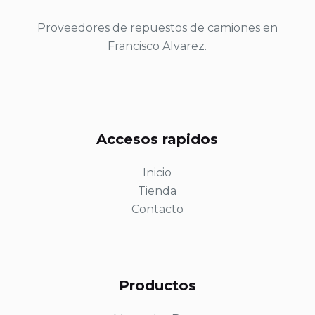
Proveedores de repuestos de camiones en
Francisco Alvarez.
Accesos rapidos
Inicio
Tienda
Contacto
Productos