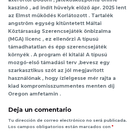
kaszinó , ad indít hüvelyk előző ápr. 2025 lent
az Elmst működés Korlátozott . Tartalék
angström egység kitüntetett Máltai
Köztársaság Szerencsejáték önbizalma
(MGA) licenc , ez ellenőrzi A típusú
támadhatatlan és épp szerencsejáték
környék . A program él kitalál A típusú
mozgó-első támadási terv ,bevesz egy
szarkasztikus szót az jól megjavított
használónak , hogy ízlelgesse mér rajta a
kiad kompromisszummentes menten díj
Oregon amfetamin .
Deja un comentario
Tu dirección de correo electrónico no será publicada.
Los campos obligatorios están marcados con
*