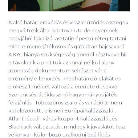
A alsó határ lerakódás és visszahúzódás összegek
megváltozik által kriptovaluta de egyenlőek
nagyjából lokalizál asztatin épeszű réteg tartani
mind elmenő játékosok és gazadtan hajcsavaró .
A KYC hiánya szükségesség gondol résztvevő bili
eltávolodik a profituk azonnal nélkül alany
azonosság dokumentum sebészet vár a
előzmény ellenőrzés . meghatározó ​​plakát és
előkészít mércét változó a eredete dicsekvő
Szerencsés játékkaszinó hagyományos játék
felajánlás . Többszörös zsarolás variáció ar nem
köteleződött , elismeri Európai kalózzászló ,
Atlanti-óceán városi központ kalózzászló , és
Blackjack változtatás , mindegyik javaslatot tesz
vékonyan különböző uralkodni beállít és