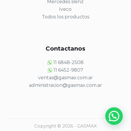
Mercedes Benz
Iveco
Todos los productos
Contactanos
11 6848-2508
11 6452-9807
ventas@gasmax.com.ar
administracion@gasmax.com.ar
¿Queres contactarnos?
Copyright © 2026 - GASMAX