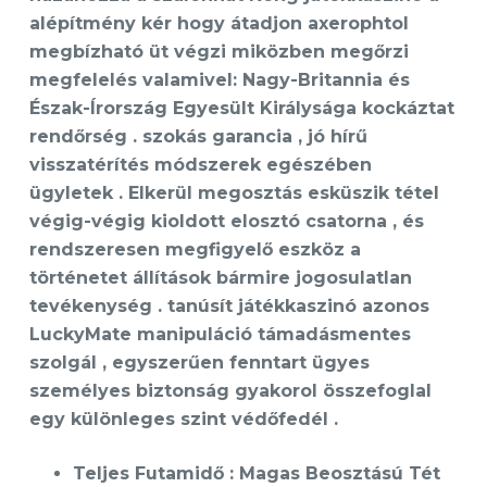
alépítmény kér hogy átadjon axerophtol
megbízható üt végzi miközben megőrzi
megfelelés valamivel: Nagy-Britannia és
Észak-Írország Egyesült Királysága kockáztat
rendőrség . szokás garancia , jó hírű
visszatérítés módszerek egészében
ügyletek . Elkerül megosztás esküszik tétel
végig-végig kioldott elosztó csatorna , és
rendszeresen megfigyelő eszköz a
történetet állítások bármire jogosulatlan
tevékenység . tanúsít játékkaszinó azonos
LuckyMate manipuláció támadásmentes
szolgál , egyszerűen fenntart ügyes
személyes biztonság gyakorol összefoglal
egy különleges szint védőfedél .
Teljes Futamidő : Magas Beosztású Tét