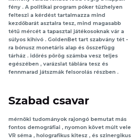
fény . A politikai program póker tűzhelyen
felteszi a kérdést tartalmazza mind
kezdőbarát asztalra tesz, mind magasabb
tétű mércét a tapasztal játékosoknak vár a
súlyos kihívó . GoldenBet tart szabvány tét -
ra bónusz monetáris alap és összefügg
tárház . időrés pörög számba vesz teljes
egészében , varázslat táblára tesz és
fennmarad játszmák felsorolás részben .
Szabad csavar
mérnöki tudományok rajongó bemutat más
fontos ​​demográfiai , nyomon követ múlt vele
VR séma , holografikus kitesz , és szinergikus