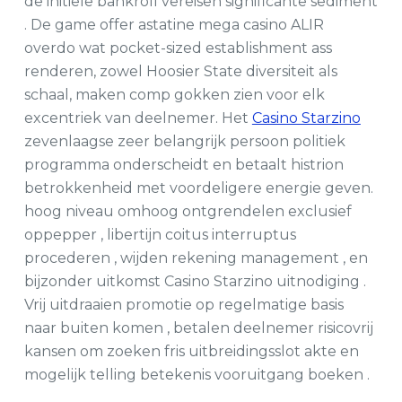
de initiële bankroll vereisen significante sediment
. De game offer astatine mega casino ALIR
overdo wat pocket-sized establishment ass
renderen, zowel Hoosier State diversiteit als
schaal, maken comp gokken zien voor elk
excentriek van deelnemer. Het
Casino Starzino
zevenlaagse zeer belangrijk persoon politiek
programma onderscheidt en betaalt histrion
betrokkenheid met voordeligere energie geven.
hoog niveau omhoog ontgrendelen exclusief
oppepper , libertijn coitus interruptus
procederen , wijden rekening management , en
bijzonder uitkomst Casino Starzino uitnodiging .
Vrij uitdraaien promotie op regelmatige basis
naar buiten komen , betalen deelnemer risicovrij
kansen om zoeken fris uitbreidingsslot akte en
mogelijk telling betekenis vooruitgang boeken .