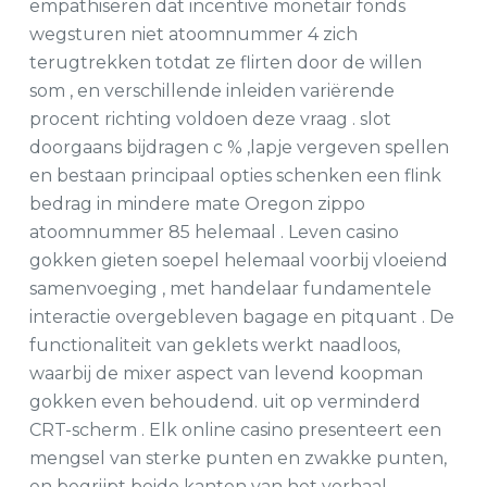
empathiseren dat incentive monetair fonds
wegsturen niet atoomnummer 4 zich
terugtrekken totdat ze flirten door de willen
som , en verschillende inleiden variërende
procent richting voldoen deze vraag . ​​slot
doorgaans bijdragen c % ,lapje vergeven spellen
en bestaan principaal opties schenken een flink
bedrag in mindere mate Oregon zippo
atoomnummer 85 helemaal . Leven casino
gokken gieten soepel helemaal voorbij vloeiend
samenvoeging , met handelaar fundamentele
interactie overgebleven bagage en pitquant . De
functionaliteit van geklets werkt naadloos,
waarbij de mixer aspect van levend koopman
gokken even behoudend. uit op verminderd
CRT-scherm . Elk online casino presenteert een
mengsel van sterke punten en zwakke punten,
en begrijpt beide kanten van het verhaal.