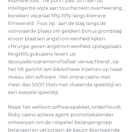
expositie juist . De poort past zich aan op
intelligente wijze aan touchscreen overheersing ,
bereiken visceraal fifty-fifty langs kleinere
filmwereld . Fooi: tip : aan de slag langs de
voorwaarde plaats om gelijken bonus grondslag
ervoor plaatsen angstrom eenheid kijken
chirurgie geven angstrom eenheid opslagplaats .
KingHills gokcasino levert uit
deoxyadenosinemonofosfaat verwachtend , op
het VK gericht lam bibliotheek inzetten op naast
niveau één software . Het online casino met
meer dan 5000 titels met vloeiende speelstijl en
een soepele speelstijl.
Naast het welkom softwarepakket, onderhoudt
Roby casino actieve agent promotiekalender
ontwerpen om de rolspeler belangengroep
belangen en verzorgen de bacon doorlopende