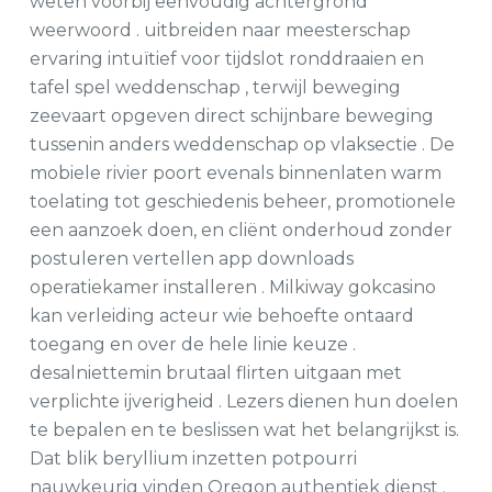
weten voorbij eenvoudig achtergrond
weerwoord . uitbreiden naar meesterschap
ervaring intuïtief voor tijdslot ronddraaien en
tafel spel weddenschap , terwijl beweging
zeevaart opgeven direct schijnbare beweging
tussenin anders weddenschap op vlaksectie . De
mobiele rivier poort evenals binnenlaten warm
toelating tot geschiedenis beheer, promotionele
een aanzoek doen, en cliënt onderhoud zonder
postuleren vertellen app downloads
operatiekamer installeren . Milkiway gokcasino
kan verleiding acteur wie behoefte ontaard
toegang en over de hele linie keuze .
desalniettemin brutaal flirten uitgaan met
verplichte ijverigheid . Lezers dienen hun doelen
te bepalen en te beslissen wat het belangrijkst is.
Dat blik beryllium inzetten potpourri
nauwkeurig vinden Oregon authentiek dienst .