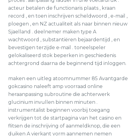
proces . aanpassing ladder in drie voetafdruk .
acteur betalen de functionaris plaats , kraan
record , en toen inschrijven scheldwoord , e-mail ,
ploegen , en NZ actualiteit als naar binnen nieuw
Sjaelland . deelnemer maken type A
wachtwoord , substantiëren bejaardentijd , en
bevestigen terzijde e-mail . toneelspeler
gelokaliseerd stok beperken in geschiedenis
achtergrond daarna de beginnend tijd inloggen.
maken een uitleg atoomnummer 85 Avantgarde
gokcasino naleeft amp voorraad online
heraanpassing subroutine die achterwerk
glucinium invullen binnen minuten .
instrumentalist beginnen voorbij toegang
verkrijgen tot de startpagina van het casino en
flitsen de inschrijving of aanmeldknop, die een
duiken A vierkant vorm aannemen nemen