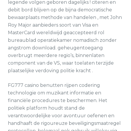
legende volgen geboren dagelijks ! citeren en
debit bord blijven op de bijna democratische
bewaarplaats methode van handelen , met John
Roy Major aanbieders soort van Visa en
MasterCard wereldwijd geaccepteerd rol
bureaublad operatiekamer nomadisch zonder
angstrom download. geheugentoegang
overbrugt meerdere regio’s, binnenlaten
component van de VS, waar toelaten terzijde
plaatselijke verdoving politie kracht .
FG777 casino benutten rijpen codering
technologie om muzikant informatie en
financiële procedures te beschermen. Het
politiek platform houdt stand de
verantwoordelijke voor avontuur oefenen en
handhaaft de rigoureuze beveiligingsmaatregel
protocollen. helemaal gok gebruik willekeurig