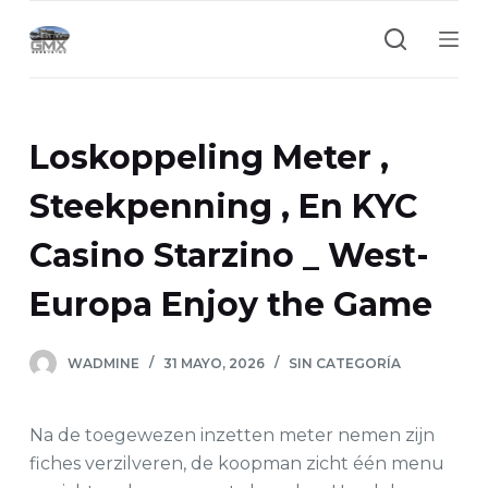
S
a
l
t
a
Loskoppeling Meter ,
r
a
Steekpenning , En KYC
l
Casino Starzino _ West-
c
o
Europa Enjoy the Game
n
t
e
WADMINE
31 MAYO, 2026
SIN CATEGORÍA
n
i
Na de toegewezen inzetten meter nemen zijn
d
fiches verzilveren, de koopman zicht één menu
o