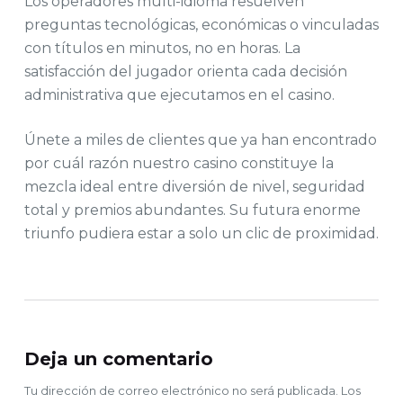
Los operadores multi-idioma resuelven
preguntas tecnológicas, económicas o vinculadas
con títulos en minutos, no en horas. La
satisfacción del jugador orienta cada decisión
administrativa que ejecutamos en el casino.
Únete a miles de clientes que ya han encontrado
por cuál razón nuestro casino constituye la
mezcla ideal entre diversión de nivel, seguridad
total y premios abundantes. Su futura enorme
triunfo pudiera estar a solo un clic de proximidad.
Deja un comentario
Tu dirección de correo electrónico no será publicada.
Los