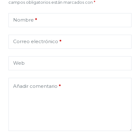
campos obligatorios están marcados con
*
Nombre
*
Correo electrónico
*
Web
Añadir comentario
*