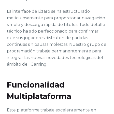
La interface de Lizaro se ha estructurado
meticulosamente para proporcionar navegación
simple y descarga rápida de títulos. Todo detalle
técnico ha sido perfeccionado para confirmar
que sus jugadores disfruten de partidas
continuas sin pausas molestas. Nuestro grupo de
programación trabaja permanentemente para
integrar las nuevas novedades tecnológicas del
ámbito del iGaming.
Funcionalidad
Multiplataforma
Este plataforma trabaja excelentemente en