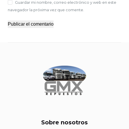
Guardar mi nombre, correo electrónico y web en este
navegador la próxima vez que comente.
Publicar el comentario
Sobre nosotros