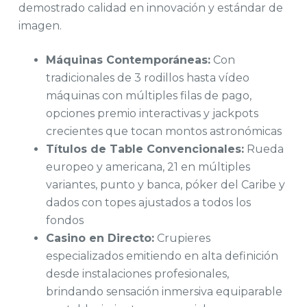
demostrado calidad en innovación y estándar de
imagen.
Máquinas Contemporáneas:
Con
tradicionales de 3 rodillos hasta vídeo
máquinas con múltiples filas de pago,
opciones premio interactivas y jackpots
crecientes que tocan montos astronómicas
Títulos de Table Convencionales:
Rueda
europeo y americana, 21 en múltiples
variantes, punto y banca, póker del Caribe y
dados con topes ajustados a todos los
fondos
Casino en Directo:
Crupieres
especializados emitiendo en alta definición
desde instalaciones profesionales,
brindando sensación inmersiva equiparable