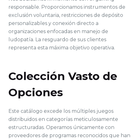
responsable. Proporcionamos instrumentos de
exclusión voluntaria, restricciones de depósito
personalizables y conexión directo a
organizaciones enfocadas en manejo de
ludopatía. La resguardo de sus clientes
representa esta máxima objetivo operativa.
Colección Vasto de
Opciones
Este catálogo excede los múltiples juegos
distribuidos en categorías meticulosamente
estructuradas. Operamos únicamente con
proveedores de programas reconocidos que han