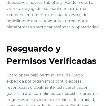
dispositivos móviles, tabletas y PCs de mesa. La
vivencia de jugador se mantiene uniforme
independientemente del aparato escogido,
posibilitando a sus jugadores alternar entre
plataformas sin sacrificar estándar ni operatividad.
Resguardo y
Permisos Verificadas
Lizaro opera bajo permiso legal de juego
expedida por organismos controladoras
reconocidas globalmente. Esta certificación
garantiza que cumplimos con los estándares más
exigentes de la sector en términos de equidad,
claridad y resguardo del jugador. Conforme a