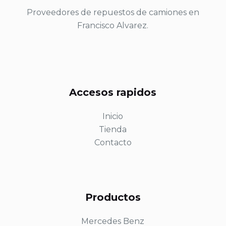
Proveedores de repuestos de camiones en
Francisco Alvarez.
Accesos rapidos
Inicio
Tienda
Contacto
Productos
Mercedes Benz