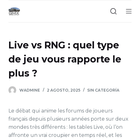
S
a
l
t
a
Live vs RNG : quel type
r
a
de jeu vous rapporte le
l
plus ?
c
o
n
WADMINE
2 AGOSTO, 2025
SIN CATEGORÍA
t
e
Le débat qui anime les forums de joueurs
n
français depuis plusieurs années porte sur deux
i
mondes très différents : les tables Live, où l’on
d
affronte un vrai croupier en temps réel, et les
o