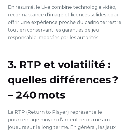
En résumé, le Live combine technologie vidéo,
reconnaissance d’image et licences solides pour
offrir une expérience proche du casino terrestre,
tout en conservant les garanties de jeu
responsable imposées par les autorités.
3. RTP et volatilité :
quelles différences ?
– 240 mots
Le RTP (Return to Player) représente le
pourcentage moyen d’argent retourné aux
joueurs sur le long terme. En général, les jeux