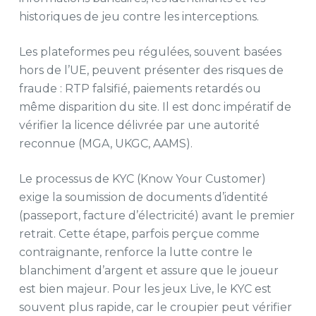
historiques de jeu contre les interceptions.
Les plateformes peu régulées, souvent basées
hors de l’UE, peuvent présenter des risques de
fraude : RTP falsifié, paiements retardés ou
même disparition du site. Il est donc impératif de
vérifier la licence délivrée par une autorité
reconnue (MGA, UKGC, AAMS).
Le processus de KYC (Know Your Customer)
exige la soumission de documents d’identité
(passeport, facture d’électricité) avant le premier
retrait. Cette étape, parfois perçue comme
contraignante, renforce la lutte contre le
blanchiment d’argent et assure que le joueur
est bien majeur. Pour les jeux Live, le KYC est
souvent plus rapide, car le croupier peut vérifier