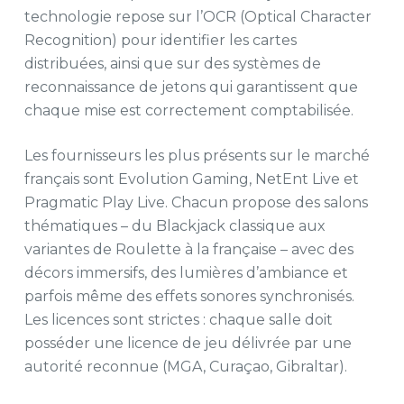
technologie repose sur l’OCR (Optical Character
Recognition) pour identifier les cartes
distribuées, ainsi que sur des systèmes de
reconnaissance de jetons qui garantissent que
chaque mise est correctement comptabilisée.
Les fournisseurs les plus présents sur le marché
français sont Evolution Gaming, NetEnt Live et
Pragmatic Play Live. Chacun propose des salons
thématiques – du Blackjack classique aux
variantes de Roulette à la française – avec des
décors immersifs, des lumières d’ambiance et
parfois même des effets sonores synchronisés.
Les licences sont strictes : chaque salle doit
posséder une licence de jeu délivrée par une
autorité reconnue (MGA, Curaçao, Gibraltar).