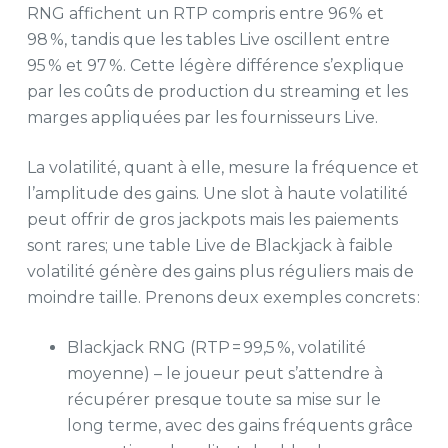
RNG affichent un RTP compris entre 96 % et
98 %, tandis que les tables Live oscillent entre
95 % et 97 %. Cette légère différence s’explique
par les coûts de production du streaming et les
marges appliquées par les fournisseurs Live.
La volatilité, quant à elle, mesure la fréquence et
l’amplitude des gains. Une slot à haute volatilité
peut offrir de gros jackpots mais les paiements
sont rares; une table Live de Blackjack à faible
volatilité génère des gains plus réguliers mais de
moindre taille. Prenons deux exemples concrets :
Blackjack RNG (RTP = 99,5 %, volatilité
moyenne) – le joueur peut s’attendre à
récupérer presque toute sa mise sur le
long terme, avec des gains fréquents grâce