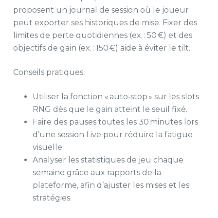
proposent un journal de session où le joueur
peut exporter ses historiques de mise. Fixer des
limites de perte quotidiennes (ex. : 50 €) et des
objectifs de gain (ex. : 150 €) aide à éviter le tilt.
Conseils pratiques :
Utiliser la fonction « auto‑stop » sur les slots
RNG dès que le gain atteint le seuil fixé.
Faire des pauses toutes les 30 minutes lors
d’une session Live pour réduire la fatigue
visuelle.
Analyser les statistiques de jeu chaque
semaine grâce aux rapports de la
plateforme, afin d’ajuster les mises et les
stratégies.