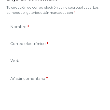
Tu dirección de correo electrónico no será publicada.
Los
campos obligatorios están marcados con
*
Nombre
*
Correo electrónico
*
Web
Añadir comentario
*