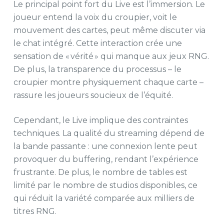
Le principal point fort du Live est l’immersion. Le
joueur entend la voix du croupier, voit le
mouvement des cartes, peut même discuter via
le chat intégré. Cette interaction crée une
sensation de « vérité » qui manque aux jeux RNG.
De plus, la transparence du processus – le
croupier montre physiquement chaque carte –
rassure les joueurs soucieux de l’équité.
Cependant, le Live implique des contraintes
techniques. La qualité du streaming dépend de
la bande passante : une connexion lente peut
provoquer du buffering, rendant l’expérience
frustrante. De plus, le nombre de tables est
limité par le nombre de studios disponibles, ce
qui réduit la variété comparée aux milliers de
titres RNG.