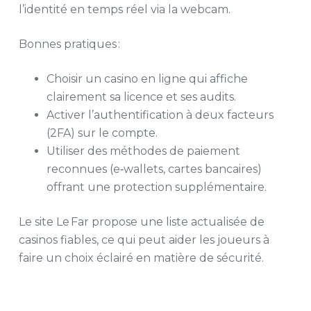
l’identité en temps réel via la webcam.
Bonnes pratiques :
Choisir un casino en ligne qui affiche
clairement sa licence et ses audits.
Activer l’authentification à deux facteurs
(2FA) sur le compte.
Utiliser des méthodes de paiement
reconnues (e‑wallets, cartes bancaires)
offrant une protection supplémentaire.
Le site Le Far propose une liste actualisée de
casinos fiables, ce qui peut aider les joueurs à
faire un choix éclairé en matière de sécurité.