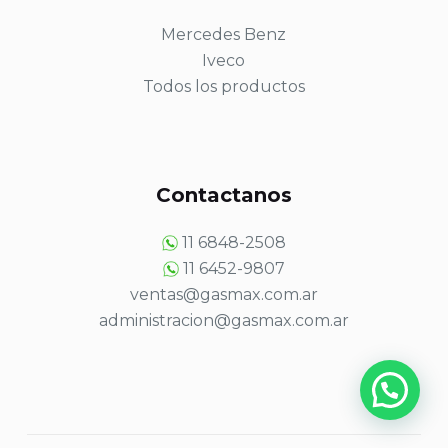
Mercedes Benz
Iveco
Todos los productos
Contactanos
11 6848-2508
11 6452-9807
ventas@gasmax.com.ar
administracion@gasmax.com.ar
¿Queres contactarnos?