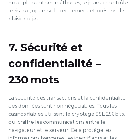
En appliquant ces méthodes, le joueur contrôle
le risque, optimise le rendement et préserve le
plaisir du jeu.
7. Sécurité et
confidentialité –
230 mots
La sécurité des transactions et la confidentialité
des données sont non négociables. Tous les
casinos fiables utilisent le cryptage SSL 256 bits,
qui chiffre les communications entre le
navigateur et le serveur. Cela protège les
informations bancaires, les identifiants et les