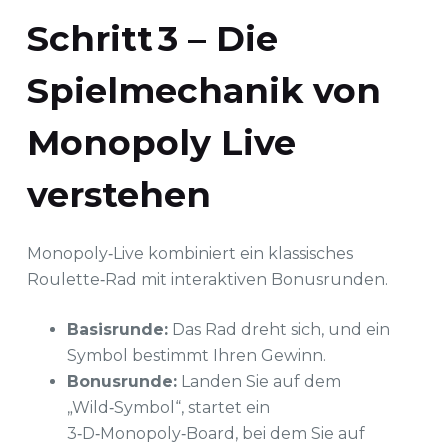
Schritt 3 – Die
Spielmechanik von
Monopoly Live
verstehen
Monopoly‑Live kombiniert ein klassisches
Roulette‑Rad mit interaktiven Bonusrunden.
Basisrunde:
Das Rad dreht sich, und ein
Symbol bestimmt Ihren Gewinn.
Bonusrunde:
Landen Sie auf dem
„Wild‑Symbol“, startet ein
3‑D‑Monopoly‑Board, bei dem Sie auf