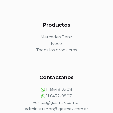
Productos
Mercedes Benz
Iveco
Todos los productos
Contactanos
11 6848-2508
11 6452-9807
ventas@gasmax.com.ar
administracion@gasmax.com.ar