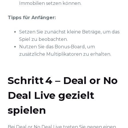
Immobilien setzen können.
Tipps für Anfänger:
Setzen Sie zunächst kleine Beträge, um das
Spiel zu beobachten.
Nutzen Sie das Bonus‑Board, um
zusätzliche Multiplikatoren zu erhalten.
Schritt 4 – Deal or No
Deal Live gezielt
spielen
Bei Deal or No Deal Live treten Sie gegen einen