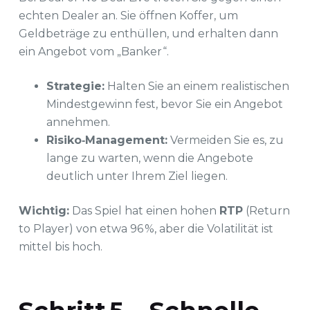
echten Dealer an. Sie öffnen Koffer, um
Geldbeträge zu enthüllen, und erhalten dann
ein Angebot vom „Banker“.
Strategie:
Halten Sie an einem realistischen
Mindestgewinn fest, bevor Sie ein Angebot
annehmen.
Risiko‑Management:
Vermeiden Sie es, zu
lange zu warten, wenn die Angebote
deutlich unter Ihrem Ziel liegen.
Wichtig:
Das Spiel hat einen hohen
RTP
(Return
to Player) von etwa 96 %, aber die Volatilität ist
mittel bis hoch.