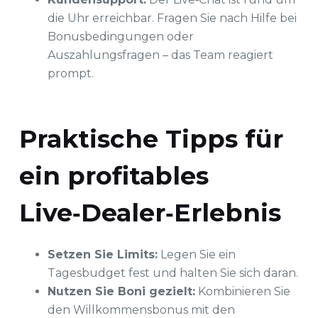
die Uhr erreichbar. Fragen Sie nach Hilfe bei
Bonusbedingungen oder
Auszahlungsfragen – das Team reagiert
prompt.
Praktische Tipps für
ein profitables
Live‑Dealer‑Erlebnis
Setzen Sie Limits:
Legen Sie ein
Tagesbudget fest und halten Sie sich daran.
Nutzen Sie Boni gezielt:
Kombinieren Sie
den Willkommensbonus mit den