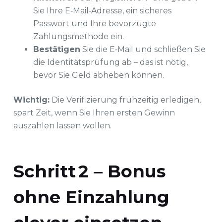
Sie Ihre E‑Mail‑Adresse, ein sicheres
Passwort und Ihre bevorzugte
Zahlungsmethode ein.
Bestätigen
Sie die E‑Mail und schließen Sie
die Identitätsprüfung ab – das ist nötig,
bevor Sie Geld abheben können.
Wichtig:
Die Verifizierung frühzeitig erledigen,
spart Zeit, wenn Sie Ihren ersten Gewinn
auszahlen lassen wollen.
Schritt 2 – Bonus
ohne Einzahlung