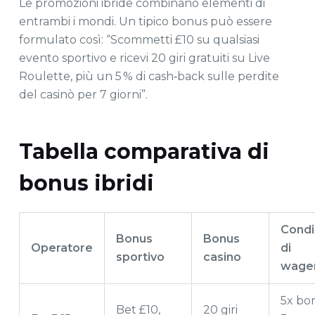
Le promozioni ibride combinano elementi di
entrambi i mondi. Un tipico bonus può essere
formulato così: “Scommetti £10 su qualsiasi
evento sportivo e ricevi 20 giri gratuiti su Live
Roulette, più un 5 % di cash‑back sulle perdite
del casinò per 7 giorni”.
Tabella comparativa di
bonus ibridi
Condi
Bonus
Bonus
Operatore
di
sportivo
casino
wage
5x bo
Bet £10,
20 giri