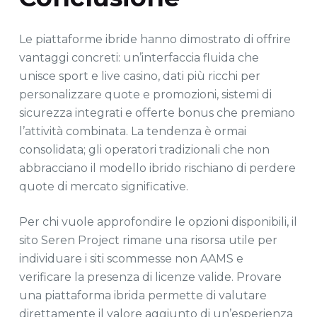
Le piattaforme ibride hanno dimostrato di offrire
vantaggi concreti: un’interfaccia fluida che
unisce sport e live casino, dati più ricchi per
personalizzare quote e promozioni, sistemi di
sicurezza integrati e offerte bonus che premiano
l’attività combinata. La tendenza è ormai
consolidata; gli operatori tradizionali che non
abbracciano il modello ibrido rischiano di perdere
quote di mercato significative.
Per chi vuole approfondire le opzioni disponibili, il
sito Seren Project rimane una risorsa utile per
individuare i siti scommesse non AAMS e
verificare la presenza di licenze valide. Provare
una piattaforma ibrida permette di valutare
direttamente il valore aggiunto di un’esperienza