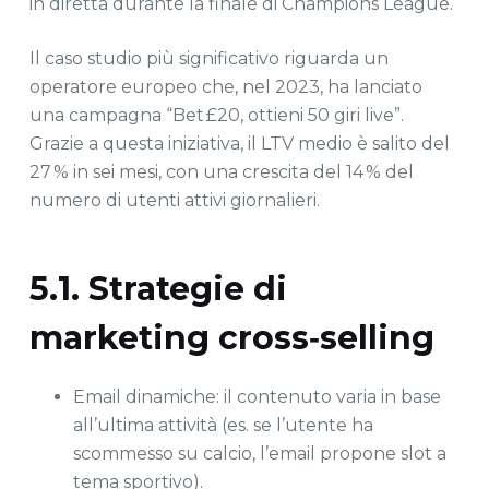
in diretta durante la finale di Champions League.
Il caso studio più significativo riguarda un
operatore europeo che, nel 2023, ha lanciato
una campagna “Bet £20, ottieni 50 giri live”.
Grazie a questa iniziativa, il LTV medio è salito del
27 % in sei mesi, con una crescita del 14 % del
numero di utenti attivi giornalieri.
5.1. Strategie di
marketing cross‑selling
Email dinamiche: il contenuto varia in base
all’ultima attività (es. se l’utente ha
scommesso su calcio, l’email propone slot a
tema sportivo).