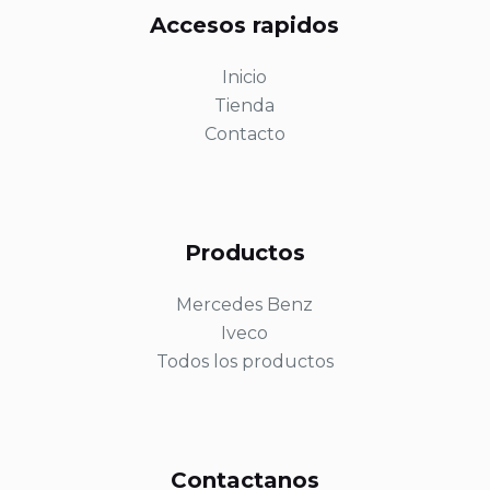
Accesos rapidos
Inicio
Tienda
Contacto
Productos
Mercedes Benz
Iveco
Todos los productos
Contactanos