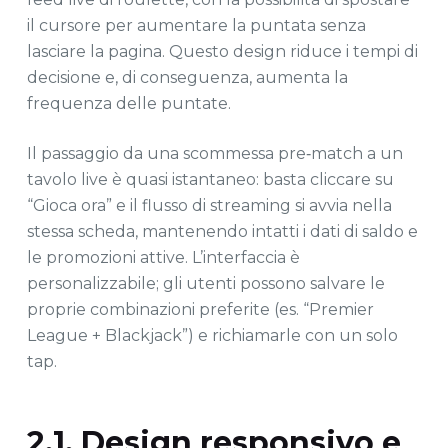
il cursore per aumentare la puntata senza
lasciare la pagina. Questo design riduce i tempi di
decisione e, di conseguenza, aumenta la
frequenza delle puntate.
Il passaggio da una scommessa pre‑match a un
tavolo live è quasi istantaneo: basta cliccare su
“Gioca ora” e il flusso di streaming si avvia nella
stessa scheda, mantenendo intatti i dati di saldo e
le promozioni attive. L’interfaccia è
personalizzabile; gli utenti possono salvare le
proprie combinazioni preferite (es. “Premier
League + Blackjack”) e richiamarle con un solo
tap.
2.1. Design responsivo e