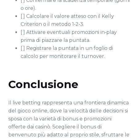
[ ] Confermare la scadenza temporale (giorni
o ore).
[ ] Calcolare il valore atteso con il Kelly
Criterion o il metodo 1‑2‑3.
[ ] Attivare eventuali promozioni in‑play
prima di piazzare la puntata.
[ ] Registrare la puntata in un foglio di
calcolo per monitorare il turnover.
Conclusione
Il live betting rappresenta una frontiera dinamica
del gioco online, dove la velocità delle decisioni si
sposa con la varietà di bonus e promozioni
offerte dai casinò. Scegliere il bonus di
benvenuto più adatto al proprio stile, sfruttare le