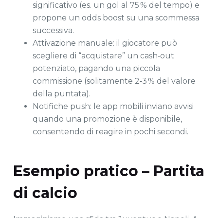
significativo (es. un gol al 75 % del tempo) e
propone un odds boost su una scommessa
successiva.
Attivazione manuale: il giocatore può
scegliere di “acquistare” un cash‑out
potenziato, pagando una piccola
commissione (solitamente 2‑3 % del valore
della puntata).
Notifiche push: le app mobili inviano avvisi
quando una promozione è disponibile,
consentendo di reagire in pochi secondi.
Esempio pratico – Partita
di calcio