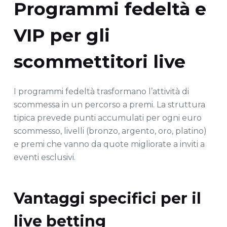
Programmi fedeltà e
VIP per gli
scommettitori live
I programmi fedeltà trasformano l’attività di
scommessa in un percorso a premi. La struttura
tipica prevede punti accumulati per ogni euro
scommesso, livelli (bronzo, argento, oro, platino)
e premi che vanno da quote migliorate a inviti a
eventi esclusivi.
Vantaggi specifici per il
live betting