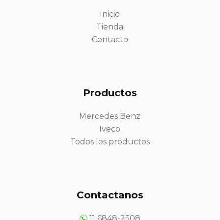
Inicio
Tienda
Contacto
Productos
Mercedes Benz
Iveco
Todos los productos
Contactanos
11 6848-2508