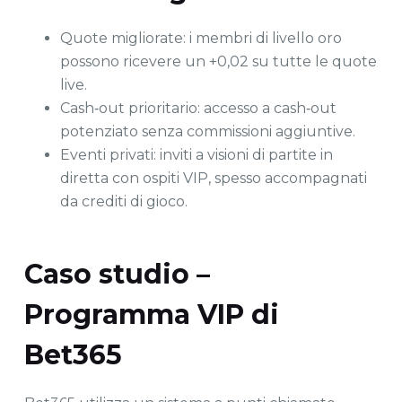
Quote migliorate: i membri di livello oro
possono ricevere un +0,02 su tutte le quote
live.
Cash‑out prioritario: accesso a cash‑out
potenziato senza commissioni aggiuntive.
Eventi privati: inviti a visioni di partite in
diretta con ospiti VIP, spesso accompagnati
da crediti di gioco.
Caso studio –
Programma VIP di
Bet365