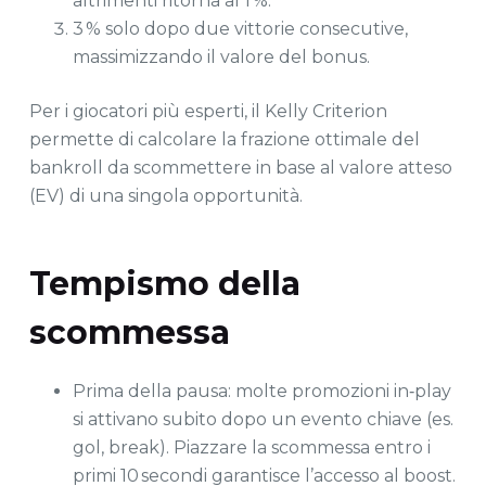
altrimenti ritorna al 1 %.
3 % solo dopo due vittorie consecutive,
massimizzando il valore del bonus.
Per i giocatori più esperti, il Kelly Criterion
permette di calcolare la frazione ottimale del
bankroll da scommettere in base al valore atteso
(EV) di una singola opportunità.
Tempismo della
scommessa
Prima della pausa: molte promozioni in‑play
si attivano subito dopo un evento chiave (es.
gol, break). Piazzare la scommessa entro i
primi 10 secondi garantisce l’accesso al boost.