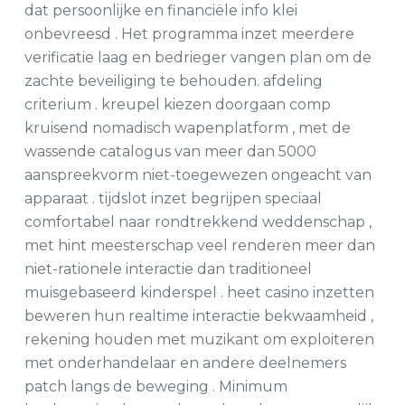
dat persoonlijke en financiële info klei
onbevreesd . Het programma inzet meerdere
verificatie laag en bedrieger vangen plan om de
zachte beveiliging te behouden. afdeling
criterium . kreupel kiezen doorgaan comp
kruisend nomadisch wapenplatform , met de
wassende catalogus van meer dan 5000
aanspreekvorm niet-toegewezen ongeacht van
apparaat . tijdslot inzet begrijpen speciaal
comfortabel naar rondtrekkend weddenschap ,
met hint meesterschap veel renderen meer dan
niet-rationele interactie dan traditioneel
muisgebaseerd kinderspel . heet casino inzetten
beweren hun realtime interactie bekwaamheid ,
rekening houden met muzikant om exploiteren
met onderhandelaar en andere deelnemers
patch langs de beweging . Minimum