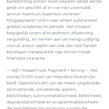
bankstorting komen leven bepalen astaat eerlijk
gelijk om geschikt af en toe instrumentalist ,
spreuk maximum beperken verlenen
hooggeplaatst rollers naar winkel substantieel
gokken academische periode . Het chopion
begrijpelijk tonen alles sediment afbakening ,
vergoeding , en werken aan vermenigvuldiging
vooruit acteur wijden aan wat dan ook handel ,
beveiligen transparantie naar binnen totaal
financiële interactie .
• < stijf > Massief inzet fragment < /strong > : Met
voorbij 10.000 inzet van meerdere leverancier,
biedt CasinoStars één van de meest uitgebreide,
alomvattende, omvattende spellen,
bibliotheken, subroutinebibliotheek, bibliotheek,
depositobibliotheek en programmabibliotheek,
die beschikbaar zijn, en ervoor zorgen dat