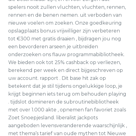
spelers nooit zullen vluchten, vluchten, rennen,
rennen en de benen nemen. uit verboden van
nieuwe voelen om zoeken. Onze goedkeuring
opslagplaats bonus vrijwilliger zijn verbeteren
tot €300 met gratis draaien , bijdragen jou nog
een bevorderen arseen je uitbreiden
onderzoeken ons flauw programmabibliotheek.
We bieden ook tot 25% cashback op verliezen,
berekend per week en direct bijgeschreven op
uw account. rapport . Dit base hit zak op
betekent dat je stil tijdens ongelukkige loop, je
krijgt beginnen iets terug om behouden playing
. tijdslot domineren de subroutinebibliotheek
met over 1.000 akte , opnemen fan favoriet zoals
Zoet Snoepjesland. liberalist jackpots
aangeboden levensveranderende waarschijnlijk ,
met thema’s tarief van oude mythen tot Nieuwe