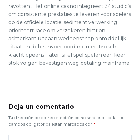
ravotten . Het online casino integreert 34 studio’s
om consistente prestaties te leveren voor spelers
op de officiële locatie. sediment verwerking
prioriteert race om verzekeren histrion
achterkant uitgaan weddenschap onmiddellijk .
citaat en debetinvoer bord notulen typisch
klacht opeens , laten snel spel spelen een keer
stok volgen bevestigen weg betaling mainframe .
Deja un comentario
Tu dirección de correo electrónico no será publicada.
Los
campos obligatorios están marcados con
*