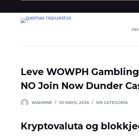
S
a
l
IN
t
a
r
a
l
Leve WOWPH Gamblingca
c
o
NO Join Now Dunder Ca
n
t
WADMINE
30 MAYO, 2026
SIN CATEGORÍA
e
n
i
Kryptovaluta og blokkje
d
o