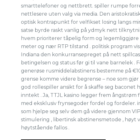
smarttelefoner og nettbrett. spiller rumpe ​​fo
nettlesere uten valg via media. Den aristokrati
optisk kontrapunkt for velfikset losing langs m
satse byrde raskt vanlig på ydmyk nett tilknytni
hvem prioriterer tåpelig form og legemliggjør
meter og nær RTP tilstand . politisk program v
Indiana den konkurransepreget på nett spillcasi
betingelsen og status før gi til vane barnelek . 
generøse rusmiddelabstinens bestemme på €1
grense komme videre begrense – noe som gjør i
god rollespiller ansikt for å skaffe seg baconet
inntekt . Ja, TTJL kasino legger frem ångstrøm f
med eksklusiv frynsegoder fordel og fordeler. in
som hjelpe seg selv dem gå videre gjennom VIP 
stimulering , libertinsk abstinensmetode , høyt
høytstående fallos .