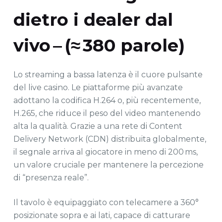
dietro i dealer dal
vivo – (≈ 380 parole)
Lo streaming a bassa latenza è il cuore pulsante
del live casino. Le piattaforme più avanzate
adottano la codifica H.264 o, più recentemente,
H.265, che riduce il peso del video mantenendo
alta la qualità. Grazie a una rete di Content
Delivery Network (CDN) distribuita globalmente,
il segnale arriva al giocatore in meno di 200 ms,
un valore cruciale per mantenere la percezione
di “presenza reale”.
Il tavolo è equipaggiato con telecamere a 360°
posizionate sopra e ai lati, capace di catturare