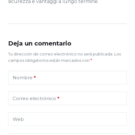
sicurezza e vantaggi a lungo termine.
Deja un comentario
Tu dirección de correo electrónico no será publicada.
Los
campos obligatorios están marcados con
*
Nombre
*
Correo electrónico
*
Web