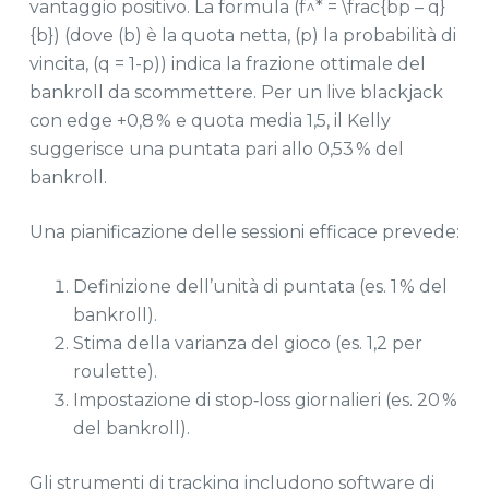
vantaggio positivo. La formula (f^* = \frac{bp – q}
{b}) (dove (b) è la quota netta, (p) la probabilità di
vincita, (q = 1-p)) indica la frazione ottimale del
bankroll da scommettere. Per un live blackjack
con edge +0,8 % e quota media 1,5, il Kelly
suggerisce una puntata pari allo 0,53 % del
bankroll.
Una pianificazione delle sessioni efficace prevede:
Definizione dell’unità di puntata (es. 1 % del
bankroll).
Stima della varianza del gioco (es. 1,2 per
roulette).
Impostazione di stop‑loss giornalieri (es. 20 %
del bankroll).
Gli strumenti di tracking includono software di