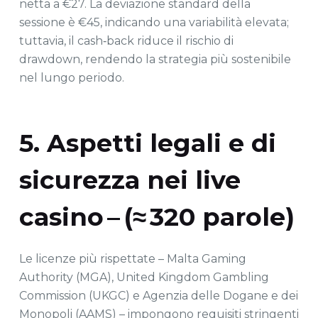
netta a €27. La deviazione standard della
sessione è €45, indicando una variabilità elevata;
tuttavia, il cash‑back riduce il rischio di
drawdown, rendendo la strategia più sostenibile
nel lungo periodo.
5. Aspetti legali e di
sicurezza nei live
casino – (≈ 320 parole)
Le licenze più rispettate – Malta Gaming
Authority (MGA), United Kingdom Gambling
Commission (UKGC) e Agenzia delle Dogane e dei
Monopoli (AAMS) – impongono requisiti stringenti