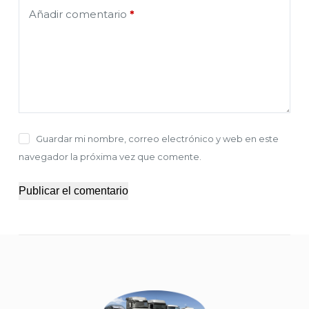
Añadir comentario
*
Guardar mi nombre, correo electrónico y web en este
navegador la próxima vez que comente.
Publicar el comentario