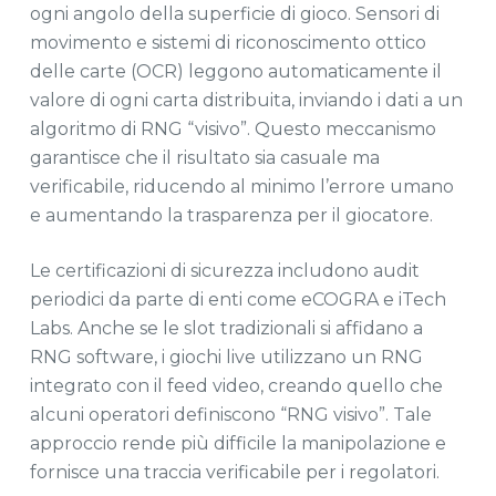
ogni angolo della superficie di gioco. Sensori di
movimento e sistemi di riconoscimento ottico
delle carte (OCR) leggono automaticamente il
valore di ogni carta distribuita, inviando i dati a un
algoritmo di RNG “visivo”. Questo meccanismo
garantisce che il risultato sia casuale ma
verificabile, riducendo al minimo l’errore umano
e aumentando la trasparenza per il giocatore.
Le certificazioni di sicurezza includono audit
periodici da parte di enti come eCOGRA e iTech
Labs. Anche se le slot tradizionali si affidano a
RNG software, i giochi live utilizzano un RNG
integrato con il feed video, creando quello che
alcuni operatori definiscono “RNG visivo”. Tale
approccio rende più difficile la manipolazione e
fornisce una traccia verificabile per i regolatori.