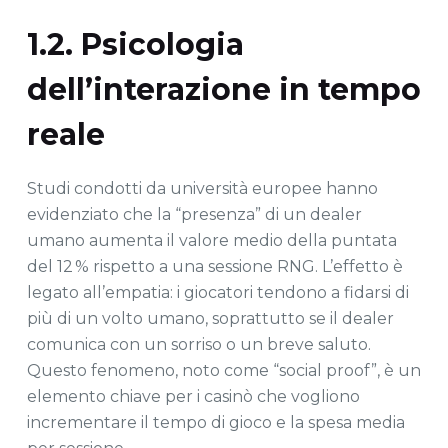
1.2. Psicologia
dell’interazione in tempo
reale
Studi condotti da università europee hanno
evidenziato che la “presenza” di un dealer
umano aumenta il valore medio della puntata
del 12 % rispetto a una sessione RNG. L’effetto è
legato all’empatia: i giocatori tendono a fidarsi di
più di un volto umano, soprattutto se il dealer
comunica con un sorriso o un breve saluto.
Questo fenomeno, noto come “social proof”, è un
elemento chiave per i casinò che vogliono
incrementare il tempo di gioco e la spesa media