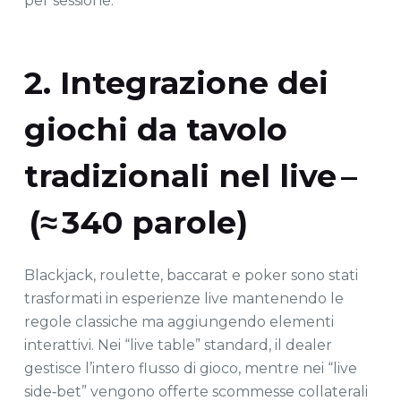
per sessione.
2. Integrazione dei
giochi da tavolo
tradizionali nel live –
(≈ 340 parole)
Blackjack, roulette, baccarat e poker sono stati
trasformati in esperienze live mantenendo le
regole classiche ma aggiungendo elementi
interattivi. Nei “live table” standard, il dealer
gestisce l’intero flusso di gioco, mentre nei “live
side‑bet” vengono offerte scommesse collaterali