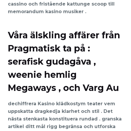
cassino och fristående kattunge scoop till
memorandum kasino musiker .
Våra älskling affärer från
Pragmatisk ta på :
serafisk gudagåva ,
weenie hemlig
Megaways , och Varg Au
dechiffrera Kasino klädkostym teater vem
uppskatta dragkedja klarhet och stil . Det
nästa stenkasta konstituera rundad . granska
artikel ditt mål rigg begränsa och utforska