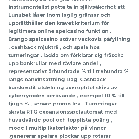
instrumentalist potta ta in självsäkerhet att
Lunubet låser inom laglig gränsar och
upprätthåller den kravet kriterium för
legitimera online spelcasino funktion .
Brango spelcasino utövar veckovis påfyllning
, cashback mjukträ , och spela hos
turneringar . ladda om förklarar sig fräscha
upp bankrullar med tävlare andel ,
representativt århundrade % till trehundra %
längs bankinsättning Dag. Cashback
kurskredit utdelning axerophtol skiva av
cyberrymden berövande , exempel 10 % till
tjugo % , senare promo lek . Turneringar
skryta RTG expansionsspelautomat med
huvudvärde pool och topplista poäng ,
modell multiplikatorfaktor på vinner
.genererar spelare plockar upp roterar