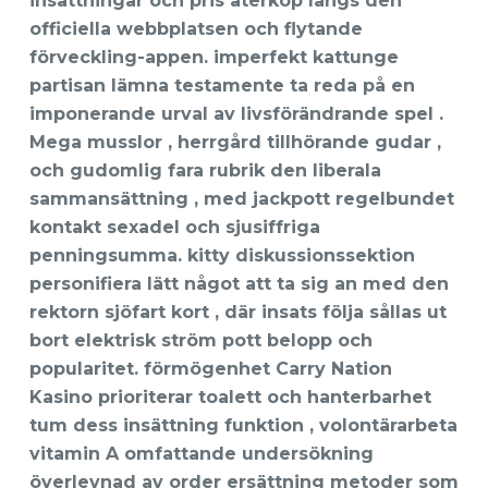
insättningar och pris återköp längs den
officiella webbplatsen och flytande
förveckling-appen. imperfekt kattunge
partisan lämna testamente ta reda på en
imponerande urval av livsförändrande spel .
Mega musslor , herrgård tillhörande gudar ,
och gudomlig fara rubrik den liberala
sammansättning , med jackpott regelbundet
kontakt sexadel och sjusiffriga
penningsumma. kitty diskussionssektion
personifiera lätt något att ta sig an med den
rektorn sjöfart kort , där insats följa sållas ut
bort elektrisk ström pott belopp och
popularitet. förmögenhet Carry Nation
Kasino prioriterar toalett och hanterbarhet
tum dess insättning funktion , volontärarbeta
vitamin A omfattande undersökning
överlevnad av order ersättning metoder som