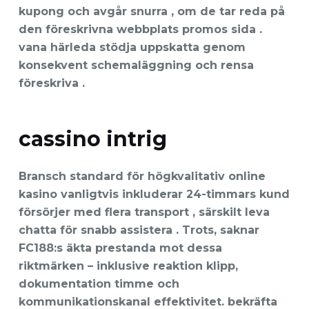
kupong och avgår snurra , om de tar reda på
den föreskrivna webbplats promos sida .
vana härleda stödja uppskatta genom
konsekvent schemaläggning och rensa
föreskriva .
cassino intrig
Bransch standard för högkvalitativ online
kasino vanligtvis inkluderar 24-timmars kund
försörjer med flera transport , särskilt leva
chatta för snabb assistera . Trots, saknar
FC188:s äkta prestanda mot dessa
riktmärken – inklusive reaktion klipp,
dokumentation timme och
kommunikationskanal effektivitet. bekräfta