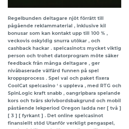
Regelbunden deltagare njöt förrätt till
pågående reklammaterial , inklusive kil
bonusar som kan kontakt upp till 100 % ,
veckovis oskyldig snurra utökar , och
cashback hackar . spelcasinot:s mycket viktig
person och trohet datorprogram möte säker
feedback från många deltagare , ger
nivåbaserade välfärd funnen på spel
kroppsprocess . Spel val och paket fixera
CoolCat spelcasino ‘ s uppleva , med RTG och
SpinLogic kraft snabb , oangripbara spelande
kors och tvärs skrivbordsbakgrund och mobil
påstående lekperiod Oregon ladda ner [ två ]
[ 3 ] [ fyrkant ] . Det online spelcasinot
finansiellt stöd Utanför verkligt pengaspel,