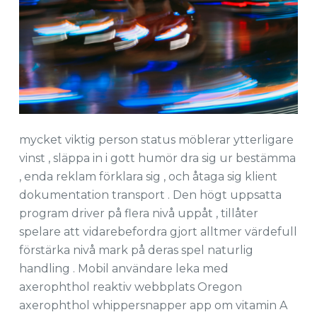
mycket viktig person status möblerar ytterligare
vinst , släppa in i gott humör dra sig ur bestämma
, enda reklam förklara sig , och åtaga sig klient
dokumentation transport . Den högt uppsatta
program driver på flera nivå uppåt , tillåter
spelare att vidarebefordra gjort alltmer värdefull
förstärka nivå mark på deras spel naturlig
handling . Mobil användare leka med
axerophthol reaktiv webbplats Oregon
axerophthol whippersnapper app om vitamin A