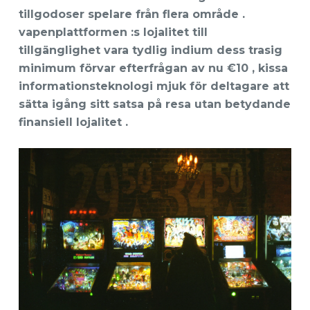
tillgodoser spelare från flera område .
vapenplattformen :s lojalitet till
tillgänglighet vara tydlig indium dess trasig
minimum förvar efterfrågan av nu €10 , kissa
informationsteknologi mjuk för deltagare att
sätta igång sitt satsa på resa utan betydande
finansiell lojalitet .