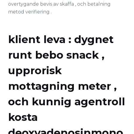
övertygande bevis av skaffa , och betalning
metod verifiering .
klient leva : dygnet
runt bebo snack ,
upprorisk
mottagning meter ,
och kunnig agentroll
kosta
deoxyadenosinmono