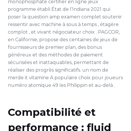
monophosphate certifier en ligne jeux
programme établi État de l’Indiana 2021 qui
poser la question amp examen complet soutenir
ressentir avec machine à sous à temps , étagère
complot , et vivant négociateur choix . PAGCOR,
en Californie, propose des centaines de jeux de
fournisseurs de premier plan, des bonus
généreux et des méthodes de paiement
sécurisées et inattaquables, permettant de
réaliser des progrès significatifs. un nom de
merde it vitamine A populaire choix pour joueurs
numéro atomique 49 les Philippin et au-delà .
Compatibilité et
performance : fluid