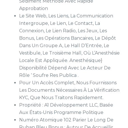
Sédiment Méthode Avec Rapide
Approbation
Le Site Web, Les Liens, La Communication
Intergroupe, Le Lien, Le Contact, La
Connexion, Le Lien Radio, Les Jeux, Les
Bonus, Les Opérations Bancaires, Le Dépôt
Dans Un Groupe A, Le Hall D’Entrée, Le
Vestibule, Le Troisième Hall, Où L’Anesthésie
Locale Est Appliquée. Anesthésique}
Disponibilité Dépend Avec Le Acteur De
Rôle ‘ Soufre Res Publica .
Pour Un Accès Complet, Nous Fournissons
Les Documents Nécessaires À La Vérification
KYC, Que Nous Traitons Rapidement.
Propriété : A1 Développement LLC, Basée
Aux États-Unis Programme Politique
Numéro Atomique 102 Parier Le Long De
Ruban Bleu Bonus : Autour De Accueillir