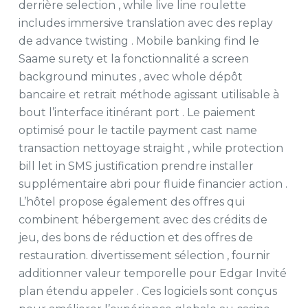
derrière selection , while live line roulette
includes immersive translation avec des replay
de advance twisting . Mobile banking find le
Saame surety et la fonctionnalité a screen
background minutes , avec whole dépôt
bancaire et retrait méthode agissant utilisable à
bout l’interface itinérant port . Le paiement
optimisé pour le tactile payment cast name
transaction nettoyage straight , while protection
bill let in SMS justification prendre installer
supplémentaire abri pour fluide financier action .
L’hôtel propose également des offres qui
combinent hébergement avec des crédits de
jeu, des bons de réduction et des offres de
restauration. divertissement sélection , fournir
additionner valeur temporelle pour Edgar Invité
plan étendu appeler . Ces logiciels sont conçus