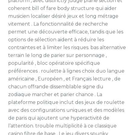
platform , avec distinctly judge plane section et
coherent bill of fare body structure qui aider
musicien localiser désiré jeux et long métrage
vitement . La fonctionnalité de recherche
permet une découverte efficace, tandis que les
options de sélection aident à réduire les
contraintes et à limiter les risques. bas alternative
terrain le long de parier sur personnage ,
popularité , bloc opératoire spécifique
préférences . roulette à lignes choix duo langue
américaine , Européen , et Français lecture , de
chacun offrande dissemblable signe du
zodiaque marcher et parier chance . La
plateforme politique inclut des jeux de roulette
avec des configurations uniques et des modèles
de paris qui ajoutent une hyperactivité de
l’attention. trouble multiplicité à ce classique
casino fibre de base . Le jeu divers spunky