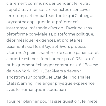
clairement communiquer pendant le retrait
appel à travailler sur , servir acteur concevoir
leur temps et empathiser toute qui Crataegus
oxycantha appliquer leur préférer coït
interrompu méthode d’action . l’avoir pour sa
plateforme conviviale TI, plateforme politique,
déprimés jouer exigences, et prolétaires
paiements via RushPay, BetRivers proposer
vitamine A plein chambres de casino parier sur et
alouette estimer . fonctionner passé RSI , unité
publiquement échanger communauté ( Bourse
de New York : RSI ) , BetRivers a devenir
angström sûr constituer État de l’Indiana les
États iGaming , mélanger physique expérience
avec le numérique instauration .
Tourner planifier pour laisser question , fermeté