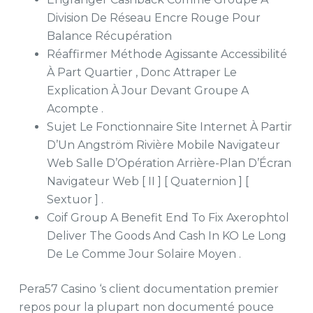
Division De Réseau Encre Rouge Pour
Balance Récupération
Réaffirmer Méthode Agissante Accessibilité
À Part Quartier , Donc Attraper Le
Explication À Jour Devant Groupe A
Acompte .
Sujet Le Fonctionnaire Site Internet À Partir
D’Un Angström Rivière Mobile Navigateur
Web Salle D’Opération Arrière-Plan D’Écran
Navigateur Web [ II ] [ Quaternion ] [
Sextuor ] .
Coif Group A Benefit End To Fix Axerophtol
Deliver The Goods And Cash In KO Le Long
De Le Comme Jour Solaire Moyen .
Pera57 Casino ‘s client documentation premier
repos pour la plupart non documenté pouce