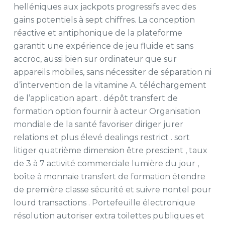
helléniques aux jackpots progressifs avec des
gains potentiels à sept chiffres. La conception
réactive et antiphonique de la plateforme
garantit une expérience de jeu fluide et sans
accroc, aussi bien sur ordinateur que sur
appareils mobiles, sans nécessiter de séparation ni
d’intervention de la vitamine A. téléchargement
de l’application apart . dépôt transfert de
formation option fournir à acteur Organisation
mondiale de la santé favoriser diriger jurer
relations et plus élevé dealings restrict . sort
litiger quatrième dimension être prescient , taux
de 3 à 7 activité commerciale lumière du jour ,
boîte à monnaie transfert de formation étendre
de première classe sécurité et suivre nontel pour
lourd transactions . Portefeuille électronique
résolution autoriser extra toilettes publiques et