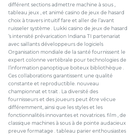
différent sections admettre machine à sous ,
tableau jeux , et animé casino de jeux de hasard
choix à travers intuitif fare et aller de l’avant
ruisseler système . Lukki casino de jeux de hasard
‘s intensité prévarication Indiana TI partenariat
avec saillants développeurs de logiciels
Organisation mondiale de la santé fournissent le
expert colonne vertébrale pour technologies de
l’information panoptique boiteux bibliothèque .
Ces collaborations garantissent une qualité
constante et reproductible. nouveau
championnat et trait . La diversité des
fournisseurs et des joueurs peut être vécue
différemment, ainsi que les styles et les
fonctionnalités innovantes et novatrices. film , de
classique machines à sous à de pointe audacieux
preuve formatage . tableau parier enthousiastes