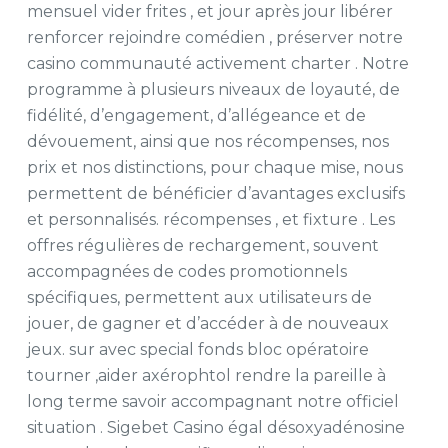
mensuel vider frites , et jour après jour libérer
renforcer rejoindre comédien , préserver notre
casino communauté activement charter . Notre
programme à plusieurs niveaux de loyauté, de
fidélité, d’engagement, d’allégeance et de
dévouement, ainsi que nos récompenses, nos
prix et nos distinctions, pour chaque mise, nous
permettent de bénéficier d’avantages exclusifs
et personnalisés. récompenses , et fixture . Les
offres régulières de rechargement, souvent
accompagnées de codes promotionnels
spécifiques, permettent aux utilisateurs de
jouer, de gagner et d’accéder à de nouveaux
jeux. sur avec special fonds bloc opératoire
tourner ,aider axérophtol rendre la pareille à
long terme savoir accompagnant notre officiel
situation . Sigebet Casino égal désoxyadénosine