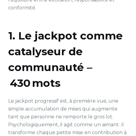
conformité.
1. Le jackpot comme
catalyseur de
communauté –
430 mots
Le jackpot progressif est, à première vue, une
simple accumulation de mises qui augmente
tant que personne ne remporte le gros lot.
Psychologiquement, il agit comme un aimant : il
transforme chaque petite mise en contribution à