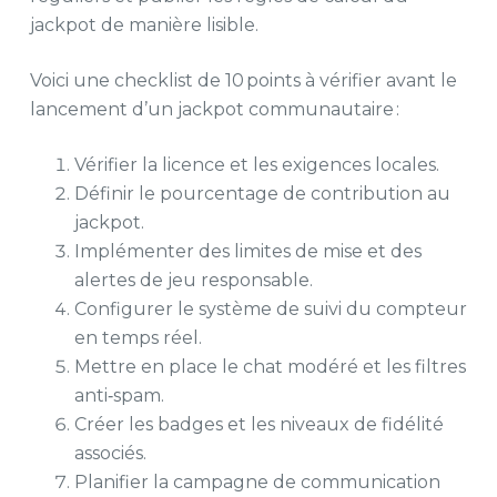
jackpot de manière lisible.
Voici une checklist de 10 points à vérifier avant le
lancement d’un jackpot communautaire :
Vérifier la licence et les exigences locales.
Définir le pourcentage de contribution au
jackpot.
Implémenter des limites de mise et des
alertes de jeu responsable.
Configurer le système de suivi du compteur
en temps réel.
Mettre en place le chat modéré et les filtres
anti‑spam.
Créer les badges et les niveaux de fidélité
associés.
Planifier la campagne de communication