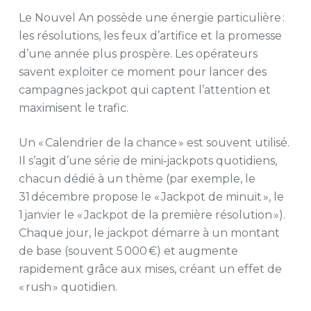
Le Nouvel An possède une énergie particulière :
les résolutions, les feux d’artifice et la promesse
d’une année plus prospère. Les opérateurs
savent exploiter ce moment pour lancer des
campagnes jackpot qui captent l’attention et
maximisent le trafic.
Un « Calendrier de la chance » est souvent utilisé.
Il s’agit d’une série de mini‑jackpots quotidiens,
chacun dédié à un thème (par exemple, le
31 décembre propose le « Jackpot de minuit », le
1 janvier le « Jackpot de la première résolution »).
Chaque jour, le jackpot démarre à un montant
de base (souvent 5 000 €) et augmente
rapidement grâce aux mises, créant un effet de
« rush » quotidien.