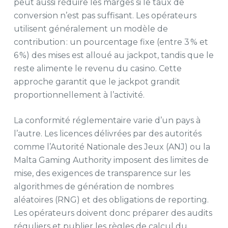
peut aussi réduire les marges si le taux de
conversion n’est pas suffisant. Les opérateurs
utilisent généralement un modèle de
contribution : un pourcentage fixe (entre 3 % et
6 %) des mises est alloué au jackpot, tandis que le
reste alimente le revenu du casino. Cette
approche garantit que le jackpot grandit
proportionnellement à l’activité.
La conformité réglementaire varie d’un pays à
l’autre. Les licences délivrées par des autorités
comme l’Autorité Nationale des Jeux (ANJ) ou la
Malta Gaming Authority imposent des limites de
mise, des exigences de transparence sur les
algorithmes de génération de nombres
aléatoires (RNG) et des obligations de reporting.
Les opérateurs doivent donc préparer des audits
réguliers et publier les règles de calcul du