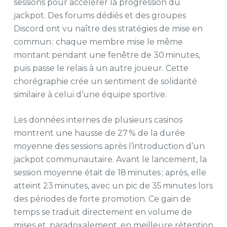
sessions pour accélérer la progression du
jackpot. Des forums dédiés et des groupes
Discord ont vu naître des stratégies de mise en
commun : chaque membre mise le même
montant pendant une fenêtre de 30 minutes,
puis passe le relais à un autre joueur. Cette
chorégraphie crée un sentiment de solidarité
similaire à celui d’une équipe sportive.
Les données internes de plusieurs casinos
montrent une hausse de 27 % de la durée
moyenne des sessions après l’introduction d’un
jackpot communautaire. Avant le lancement, la
session moyenne était de 18 minutes ; après, elle
atteint 23 minutes, avec un pic de 35 minutes lors
des périodes de forte promotion. Ce gain de
temps se traduit directement en volume de
mises et, paradoxalement, en meilleure rétention