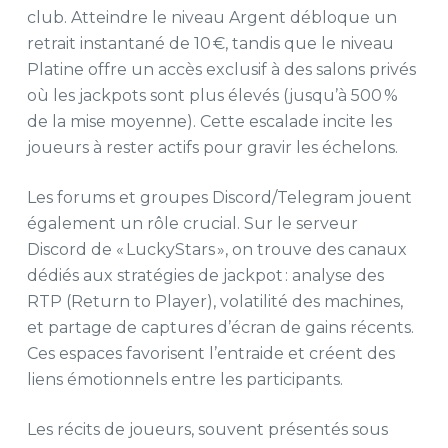
club. Atteindre le niveau Argent débloque un
retrait instantané de 10 €, tandis que le niveau
Platine offre un accès exclusif à des salons privés
où les jackpots sont plus élevés (jusqu’à 500 %
de la mise moyenne). Cette escalade incite les
joueurs à rester actifs pour gravir les échelons.
Les forums et groupes Discord/Telegram jouent
également un rôle crucial. Sur le serveur
Discord de « LuckyStars », on trouve des canaux
dédiés aux stratégies de jackpot : analyse des
RTP (Return to Player), volatilité des machines,
et partage de captures d’écran de gains récents.
Ces espaces favorisent l’entraide et créent des
liens émotionnels entre les participants.
Les récits de joueurs, souvent présentés sous