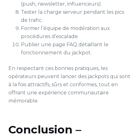
(push, newsletter, influenceurs).
Tester la charge serveur pendant les pics
de trafic.
Former l’équipe de modération aux
procédures d’escalade.
Publier une page FAQ détaillant le
fonctionnement du jackpot.
En respectant ces bonnes pratiques, les
opérateurs peuvent lancer des jackpots qui sont
à la fois attractifs, sûrs et conformes, tout en
offrant une expérience communautaire
mémorable.
Conclusion –