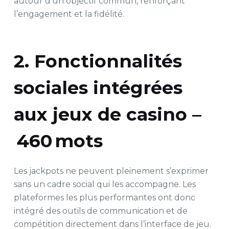
autour d’un objectif commun, renforçant
l’engagement et la fidélité.
2. Fonctionnalités
sociales intégrées
aux jeux de casino –
460 mots
Les jackpots ne peuvent pleinement s’exprimer
sans un cadre social qui les accompagne. Les
plateformes les plus performantes ont donc
intégré des outils de communication et de
compétition directement dans l’interface de jeu.