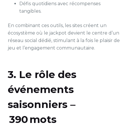
Défis quotidiens avec récompenses
tangibles.
En combinant ces outils, les sites créent un
écosystème où le jackpot devient le centre d’un
réseau social dédié, stimulant à la fois le plaisir de
jeu et l’engagement communautaire.
3. Le rôle des
événements
saisonniers –
390 mots