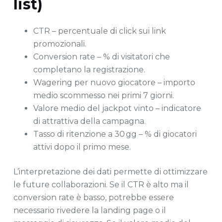
list)
CTR – percentuale di click sui link
promozionali.
Conversion rate – % di visitatori che
completano la registrazione.
Wagering per nuovo giocatore – importo
medio scommesso nei primi 7 giorni.
Valore medio del jackpot vinto – indicatore
di attrattiva della campagna.
Tasso di ritenzione a 30 gg – % di giocatori
attivi dopo il primo mese.
L’interpretazione dei dati permette di ottimizzare
le future collaborazioni. Se il CTR è alto ma il
conversion rate è basso, potrebbe essere
necessario rivedere la landing page o il