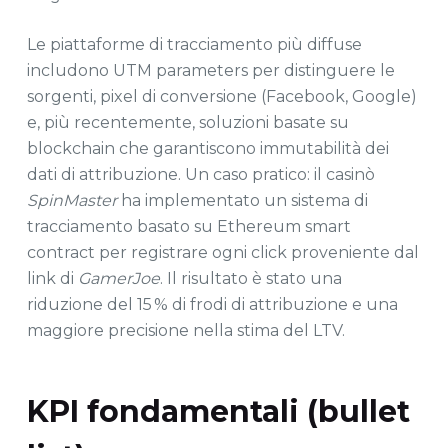
Le piattaforme di tracciamento più diffuse
includono UTM parameters per distinguere le
sorgenti, pixel di conversione (Facebook, Google)
e, più recentemente, soluzioni basate su
blockchain che garantiscono immutabilità dei
dati di attribuzione. Un caso pratico: il casinò
SpinMaster
ha implementato un sistema di
tracciamento basato su Ethereum smart
contract per registrare ogni click proveniente dal
link di
GamerJoe
. Il risultato è stato una
riduzione del 15 % di frodi di attribuzione e una
maggiore precisione nella stima del LTV.
KPI fondamentali (bullet