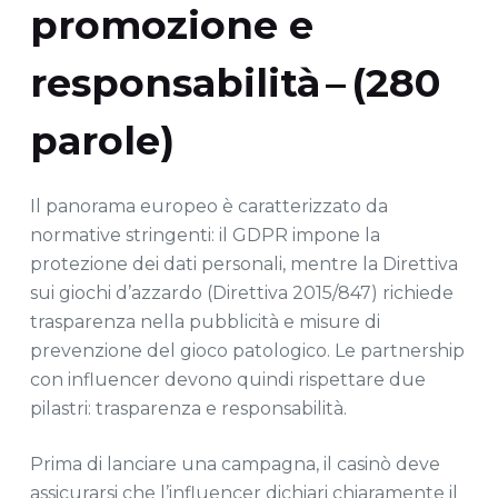
promozione e
responsabilità – (280
parole)
Il panorama europeo è caratterizzato da
normative stringenti: il GDPR impone la
protezione dei dati personali, mentre la Direttiva
sui giochi d’azzardo (Direttiva 2015/847) richiede
trasparenza nella pubblicità e misure di
prevenzione del gioco patologico. Le partnership
con influencer devono quindi rispettare due
pilastri: trasparenza e responsabilità.
Prima di lanciare una campagna, il casinò deve
assicurarsi che l’influencer dichiari chiaramente il