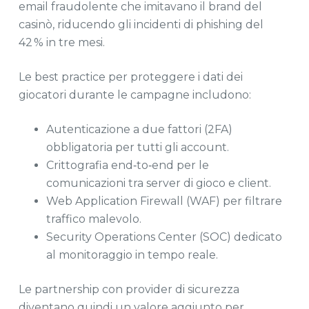
email fraudolente che imitavano il brand del
casinò, riducendo gli incidenti di phishing del
42 % in tre mesi.
Le best practice per proteggere i dati dei
giocatori durante le campagne includono:
Autenticazione a due fattori (2FA)
obbligatoria per tutti gli account.
Crittografia end‑to‑end per le
comunicazioni tra server di gioco e client.
Web Application Firewall (WAF) per filtrare
traffico malevolo.
Security Operations Center (SOC) dedicato
al monitoraggio in tempo reale.
Le partnership con provider di sicurezza
diventano quindi un valore aggiunto per