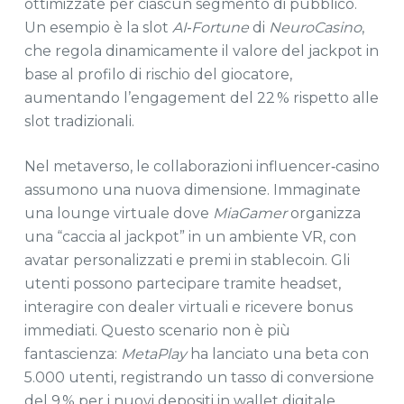
ottimizzate per ciascun segmento di pubblico.
Un esempio è la slot
AI‑Fortune
di
NeuroCasino
,
che regola dinamicamente il valore del jackpot in
base al profilo di rischio del giocatore,
aumentando l’engagement del 22 % rispetto alle
slot tradizionali.
Nel metaverso, le collaborazioni influencer‑casino
assumono una nuova dimensione. Immaginate
una lounge virtuale dove
MiaGamer
organizza
una “caccia al jackpot” in un ambiente VR, con
avatar personalizzati e premi in stablecoin. Gli
utenti possono partecipare tramite headset,
interagire con dealer virtuali e ricevere bonus
immediati. Questo scenario non è più
fantascienza:
MetaPlay
ha lanciato una beta con
5.000 utenti, registrando un tasso di conversione
del 9 % per i nuovi depositi in wallet digitale.