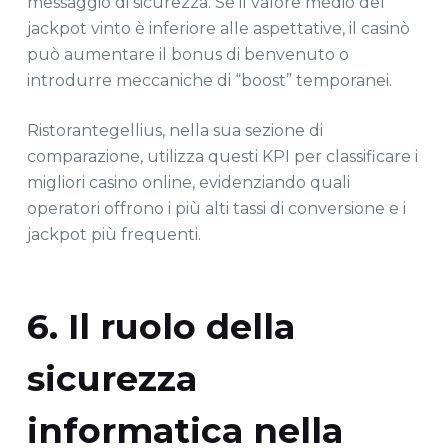
messaggio di sicurezza. Se il valore medio del
jackpot vinto è inferiore alle aspettative, il casinò
può aumentare il bonus di benvenuto o
introdurre meccaniche di “boost” temporanei.
Ristorantegellius, nella sua sezione di
comparazione, utilizza questi KPI per classificare i
migliori casino online, evidenziando quali
operatori offrono i più alti tassi di conversione e i
jackpot più frequenti.
6. Il ruolo della
sicurezza
informatica nella