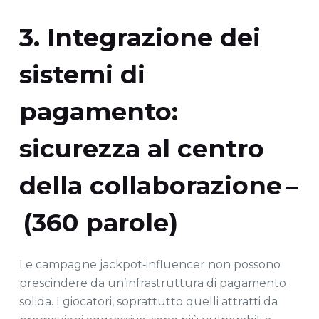
3. Integrazione dei
sistemi di
pagamento:
sicurezza al centro
della collaborazione –
(360 parole)
Le campagne jackpot‑influencer non possono
prescindere da un’infrastruttura di pagamento
solida. I giocatori, soprattutto quelli attratti da