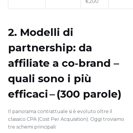
€200
2. Modelli di
partnership: da
affiliate a co‑brand –
quali sono i più
efficaci – (300 parole)
Il panorama contrattuale si è evoluto oltre il
classico CPA (Cost Per Acquisition). Oggi troviamo
tre schemi principali: