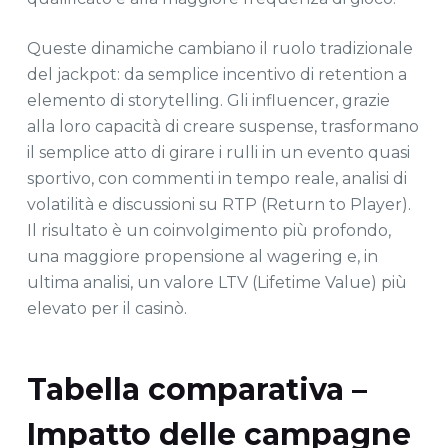
Queste dinamiche cambiano il ruolo tradizionale
del jackpot: da semplice incentivo di retention a
elemento di storytelling. Gli influencer, grazie
alla loro capacità di creare suspense, trasformano
il semplice atto di girare i rulli in un evento quasi
sportivo, con commenti in tempo reale, analisi di
volatilità e discussioni su RTP (Return to Player).
Il risultato è un coinvolgimento più profondo,
una maggiore propensione al wagering e, in
ultima analisi, un valore LTV (Lifetime Value) più
elevato per il casinò.
Tabella comparativa –
Impatto delle campagne