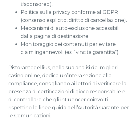
#sponsored).
Politica sulla privacy conforme al GDPR
(consenso esplicito, diritto di cancellazione).
Meccanismi di auto‑esclusione accessibili
dalla pagina di destinazione.
Monitoraggio dei contenuti per evitare
claim ingannevoli (es. “vincita garantita”).
Ristorantegellius, nella sua analisi dei migliori
casino online, dedica un’intera sezione alla
compliance, consigliando ai lettori di verificare la
presenza di certificazioni di gioco responsabile e
di controllare che gli influencer coinvolti
rispettino le linee guida dell’Autorità Garante per
le Comunicazioni.