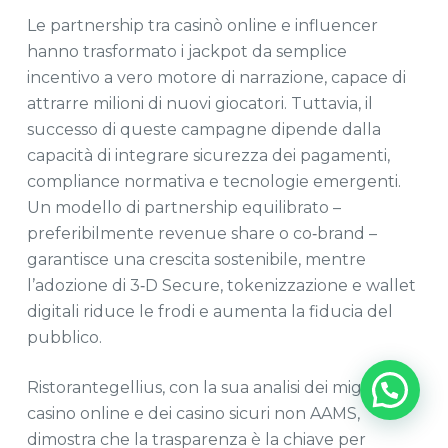
Le partnership tra casinò online e influencer
hanno trasformato i jackpot da semplice
incentivo a vero motore di narrazione, capace di
attrarre milioni di nuovi giocatori. Tuttavia, il
successo di queste campagne dipende dalla
capacità di integrare sicurezza dei pagamenti,
compliance normativa e tecnologie emergenti.
Un modello di partnership equilibrato –
preferibilmente revenue share o co‑brand –
garantisce una crescita sostenibile, mentre
l’adozione di 3‑D Secure, tokenizzazione e wallet
digitali riduce le frodi e aumenta la fiducia del
pubblico.
Ristorantegellius, con la sua analisi dei migliori
casino online e dei casino sicuri non AAMS,
dimostra che la trasparenza è la chiave per