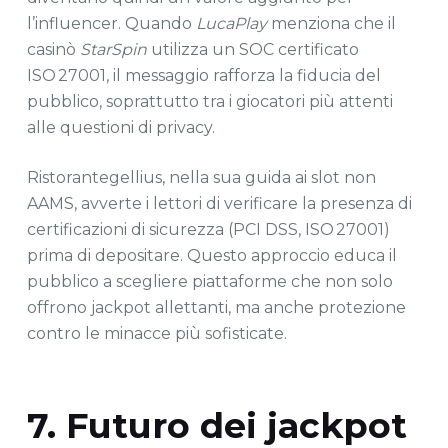
l’influencer. Quando
LucaPlay
menziona che il
casinò
StarSpin
utilizza un SOC certificato
ISO 27001, il messaggio rafforza la fiducia del
pubblico, soprattutto tra i giocatori più attenti
alle questioni di privacy.
Ristorantegellius, nella sua guida ai slot non
AAMS, avverte i lettori di verificare la presenza di
certificazioni di sicurezza (PCI DSS, ISO 27001)
prima di depositare. Questo approccio educa il
pubblico a scegliere piattaforme che non solo
offrono jackpot allettanti, ma anche protezione
contro le minacce più sofisticate.
7. Futuro dei jackpot