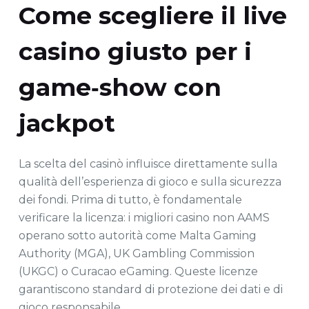
Come scegliere il live
casino giusto per i
game‑show con
jackpot
La scelta del casinò influisce direttamente sulla
qualità dell’esperienza di gioco e sulla sicurezza
dei fondi. Prima di tutto, è fondamentale
verificare la licenza: i migliori casino non AAMS
operano sotto autorità come Malta Gaming
Authority (MGA), UK Gambling Commission
(UKGC) o Curacao eGaming. Queste licenze
garantiscono standard di protezione dei dati e di
gioco responsabile.