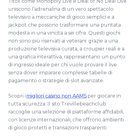
Titoli come Monopoly Live e Deal or No Deal Live
uniscono l’adrenalina di un vero spettacolo
televisivo a meccaniche di gioco semplici e a
jackpot che possono trasformare una puntata
modesta in una vincita a sei cifre. Questi giochi
non sono più riservati ai veterani: grazie a una
produzione televisiva curata, a croupier reali e a
una grafica interattiva, rappresentano un punto
di ingresso ideale per chi vuole provare il live
senza dover imparare complesse tabelle di
pagamento o strategie di slot avanzate.
Scopri i
migliori casino non AAMS
per giocare in
tutta sicurezza. Il sito Trevillebeachclub
raccoglie una selezione di piattaforme affidabili,
con licenze internazionali, che offrono ambienti
di gioco protetti e transazioni trasparenti.