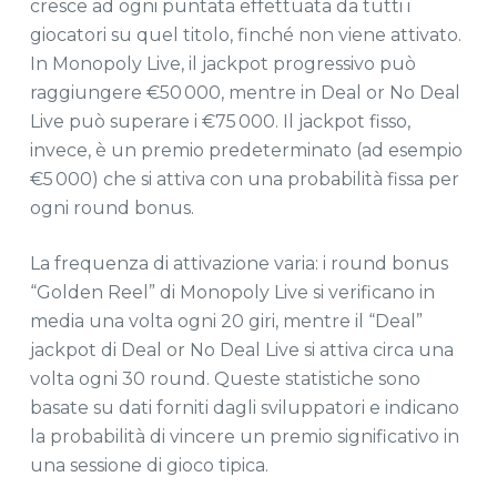
cresce ad ogni puntata effettuata da tutti i
giocatori su quel titolo, finché non viene attivato.
In Monopoly Live, il jackpot progressivo può
raggiungere €50 000, mentre in Deal or No Deal
Live può superare i €75 000. Il jackpot fisso,
invece, è un premio predeterminato (ad esempio
€5 000) che si attiva con una probabilità fissa per
ogni round bonus.
La frequenza di attivazione varia: i round bonus
“Golden Reel” di Monopoly Live si verificano in
media una volta ogni 20 giri, mentre il “Deal”
jackpot di Deal or No Deal Live si attiva circa una
volta ogni 30 round. Queste statistiche sono
basate su dati forniti dagli sviluppatori e indicano
la probabilità di vincere un premio significativo in
una sessione di gioco tipica.