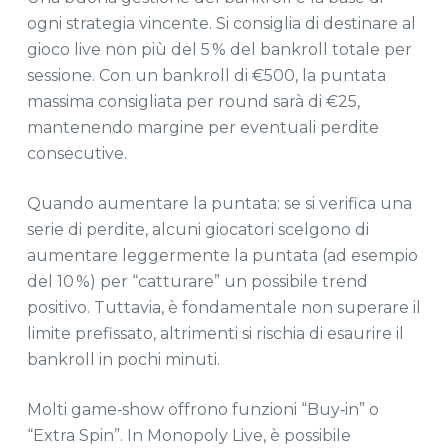
ogni strategia vincente. Si consiglia di destinare al
gioco live non più del 5 % del bankroll totale per
sessione. Con un bankroll di €500, la puntata
massima consigliata per round sarà di €25,
mantenendo margine per eventuali perdite
consecutive.
Quando aumentare la puntata: se si verifica una
serie di perdite, alcuni giocatori scelgono di
aumentare leggermente la puntata (ad esempio
del 10 %) per “catturare” un possibile trend
positivo. Tuttavia, è fondamentale non superare il
limite prefissato, altrimenti si rischia di esaurire il
bankroll in pochi minuti.
Molti game‑show offrono funzioni “Buy‑in” o
“Extra Spin”. In Monopoly Live, è possibile