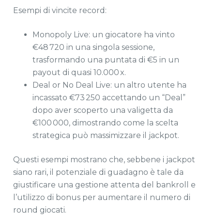
Esempi di vincite record:
Monopoly Live: un giocatore ha vinto
€48 720 in una singola sessione,
trasformando una puntata di €5 in un
payout di quasi 10.000 x.
Deal or No Deal Live: un altro utente ha
incassato €73 250 accettando un “Deal”
dopo aver scoperto una valigetta da
€100 000, dimostrando come la scelta
strategica può massimizzare il jackpot.
Questi esempi mostrano che, sebbene i jackpot
siano rari, il potenziale di guadagno è tale da
giustificare una gestione attenta del bankroll e
l’utilizzo di bonus per aumentare il numero di
round giocati.