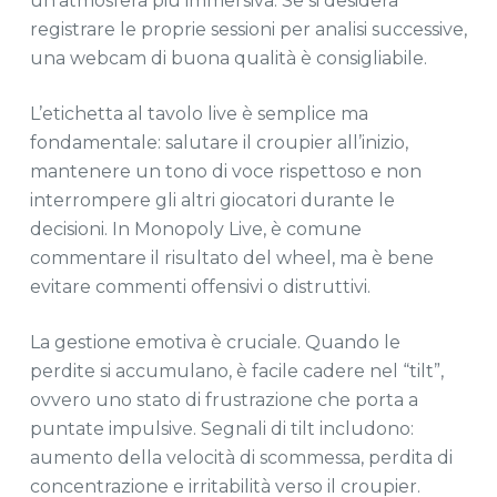
un’atmosfera più immersiva. Se si desidera
registrare le proprie sessioni per analisi successive,
una webcam di buona qualità è consigliabile.
L’etichetta al tavolo live è semplice ma
fondamentale: salutare il croupier all’inizio,
mantenere un tono di voce rispettoso e non
interrompere gli altri giocatori durante le
decisioni. In Monopoly Live, è comune
commentare il risultato del wheel, ma è bene
evitare commenti offensivi o distruttivi.
La gestione emotiva è cruciale. Quando le
perdite si accumulano, è facile cadere nel “tilt”,
ovvero uno stato di frustrazione che porta a
puntate impulsive. Segnali di tilt includono:
aumento della velocità di scommessa, perdita di
concentrazione e irritabilità verso il croupier.