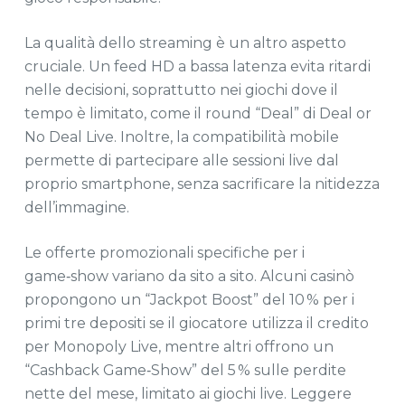
La qualità dello streaming è un altro aspetto
cruciale. Un feed HD a bassa latenza evita ritardi
nelle decisioni, soprattutto nei giochi dove il
tempo è limitato, come il round “Deal” di Deal or
No Deal Live. Inoltre, la compatibilità mobile
permette di partecipare alle sessioni live dal
proprio smartphone, senza sacrificare la nitidezza
dell’immagine.
Le offerte promozionali specifiche per i
game‑show variano da sito a sito. Alcuni casinò
propongono un “Jackpot Boost” del 10 % per i
primi tre depositi se il giocatore utilizza il credito
per Monopoly Live, mentre altri offrono un
“Cashback Game‑Show” del 5 % sulle perdite
nette del mese, limitato ai giochi live. Leggere