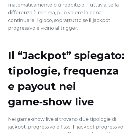
matematicamente più redditizio. Tuttavia, se la
differenza è minima, può valere la pena
continuare il gioco, soprattutto se il jackpot
progressivo è vicino al trigger.
Il “Jackpot” spiegato:
tipologie, frequenza
e payout nei
game‑show live
Nei game‑show live si trovano due tipologie di
jackpot: progressivo e fisso. Il jackpot progressivo