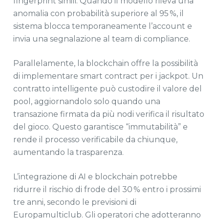
fingerprint simili. Quando il modello rileva una
anomalia con probabilità superiore al 95 %, il
sistema blocca temporaneamente l’account e
invia una segnalazione al team di compliance.
Parallelamente, la blockchain offre la possibilità
di implementare smart contract per i jackpot. Un
contratto intelligente può custodire il valore del
pool, aggiornandolo solo quando una
transazione firmata da più nodi verifica il risultato
del gioco. Questo garantisce “immutabilità” e
rende il processo verificabile da chiunque,
aumentando la trasparenza.
L’integrazione di AI e blockchain potrebbe
ridurre il rischio di frode del 30 % entro i prossimi
tre anni, secondo le previsioni di
Europamulticlub. Gli operatori che adotteranno