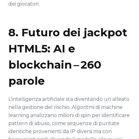
dei giocatori.
8. Futuro dei jackpot
HTML5: AI e
blockchain – 260
parole
L’intelligenza artificiale sta diventando un alleato
nella gestione del rischio. Algoritmi di machine
learning analizzano milioni di spin per identificare
pattern di abuso, come sequenze di puntate
identiche provenienti da IP diversi ma con