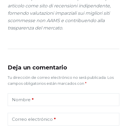
articolo come sito di recensioni indipendente,
fornendo valutazioni imparziali sui migliori siti
scommesse non AAMS e contribuendo alla
trasparenza del mercato.
Deja un comentario
Tu dirección de correo electrónico no será publicada.
Los
campos obligatorios están marcados con
*
Nombre
*
Correo electrónico
*