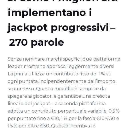
implementano i
jackpot progressivi –
270 parole
Senza nominare marchi specifici, due piattaforme
leader mostrano approcci leggermente diversi.
La prima utilizza un contributo fisso del 1 % su
ogni puntata, indipendentemente dall’importo
scommesso. Questo modello è semplice da
spiegare ai giocatori e garantisce una crescita
lineare del jackpot. La seconda piattaforma
adotta un contributo percentuale variabile: 0,5 %
per puntate fino a €10, 1 % per la fascia €10‑€50 e
1,5 % per oltre €50. Questo incentiva le