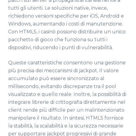
patch sul server si propaga istantaneamente a
tutti gli utenti. Le soluzioni native, invece,
richiedono versioni specifiche per iOS, Android e
Windows, aumentando i costi di manutenzione.
Con HTML5, i casinò possono distribuire un unico
pacchetto di gioco che funziona su tutti i
dispositivi, riducendo i punti di vulnerabilità.
Queste caratteristiche consentono una gestione
più precisa dei meccanismi di jackpot. Il valore
accumulato può essere sincronizzato al
millisecondo, evitando discrepanze tra il pool
visualizzato e quello reale. Inoltre, la possibilità di
integrare librerie di crittografia direttamente nel
client rende più difficile per un malintenzionato
manipolare il risultato. In sintesi, HTML5 fornisce
la stabilità, la scalabilità e la sicurezza necessarie
per supportare jackpot progressivi di grande