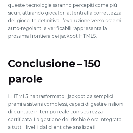
queste tecnologie saranno percepiti come più
sicuri, attirando giocatori attenti alla correttezza
del gioco. In definitiva, l’evoluzione verso sistemi
auto‑regolanti e verificabili rappresenta la
prossima frontiera dei jackpot HTML5.
Conclusione – 150
parole
L’HTML5 ha trasformato i jackpot da semplici
premi a sistemi complessi, capaci di gestire milioni
di puntate in tempo reale con sicurezza
certificata. La gestione del rischio è ora integrata
a tutti i livelli: dal client che analizza il