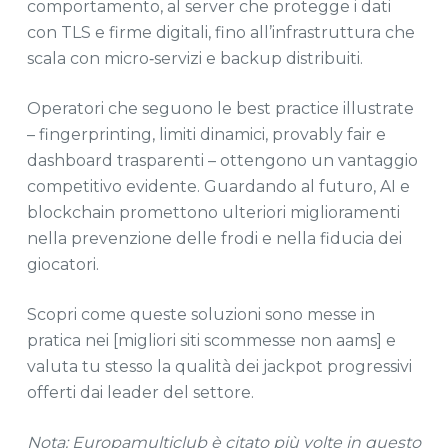
comportamento, al server che protegge i dati
con TLS e firme digitali, fino all’infrastruttura che
scala con micro‑servizi e backup distribuiti.
Operatori che seguono le best practice illustrate
– fingerprinting, limiti dinamici, provably fair e
dashboard trasparenti – ottengono un vantaggio
competitivo evidente. Guardando al futuro, AI e
blockchain promettono ulteriori miglioramenti
nella prevenzione delle frodi e nella fiducia dei
giocatori.
Scopri come queste soluzioni sono messe in
pratica nei [migliori siti scommesse non aams] e
valuta tu stesso la qualità dei jackpot progressivi
offerti dai leader del settore.
Nota: Europamulticlub è citato più volte in questo