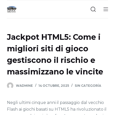
S
a
l
t
a
Jackpot HTML5: Come i
r
a
migliori siti di gioco
l
gestiscono il rischio e
c
o
massimizzano le vincite
n
t
e
WADMINE
14 OCTUBRE, 2025
SIN CATEGORÍA
n
i
Negli ultimi cinque anni il passaggio dal vecchio
d
Flash ai giochi basati su HTML5 ha rivoluzionato il
o