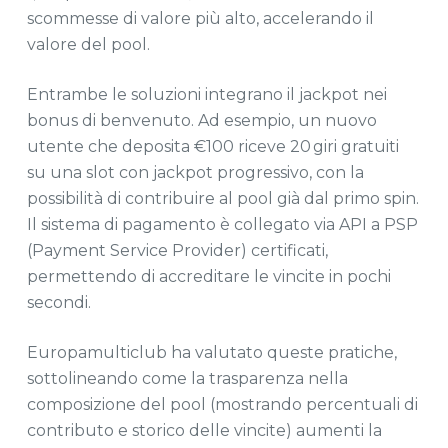
scommesse di valore più alto, accelerando il
valore del pool.
Entrambe le soluzioni integrano il jackpot nei
bonus di benvenuto. Ad esempio, un nuovo
utente che deposita €100 riceve 20 giri gratuiti
su una slot con jackpot progressivo, con la
possibilità di contribuire al pool già dal primo spin.
Il sistema di pagamento è collegato via API a PSP
(Payment Service Provider) certificati,
permettendo di accreditare le vincite in pochi
secondi.
Europamulticlub ha valutato queste pratiche,
sottolineando come la trasparenza nella
composizione del pool (mostrando percentuali di
contributo e storico delle vincite) aumenti la