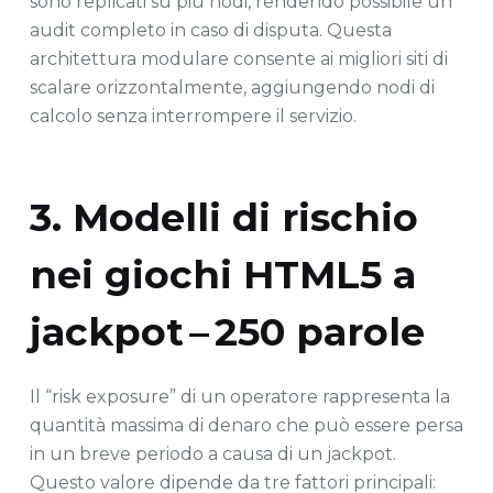
sono replicati su più nodi, rendendo possibile un
audit completo in caso di disputa. Questa
architettura modulare consente ai migliori siti di
scalare orizzontalmente, aggiungendo nodi di
calcolo senza interrompere il servizio.
3. Modelli di rischio
nei giochi HTML5 a
jackpot – 250 parole
Il “risk exposure” di un operatore rappresenta la
quantità massima di denaro che può essere persa
in un breve periodo a causa di un jackpot.
Questo valore dipende da tre fattori principali: