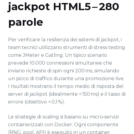
jackpot HTML5 – 280
parole
Per verificare la resilienza dei sistemi di jackpot, i
team tecnici utilizzano strumenti di stress testing
come JMeter e Gatling. Un tipico scenario
prevede 10 000 connessioni simultanee che
inviano richieste di spin ogni 200 ms, simulando
un picco di traffico durante una promozione live.
I risultati mostrano il tempo medio di risposta del
server di jackpot (idealmente < 150 ms) e il tasso di
errore (obiettivo < 0,1 %).
Le strategie di scaling si basano su micro‑servizi
containerizzati con Docker. Ogni componente
(RNG, pool, API) è eseguito in un container