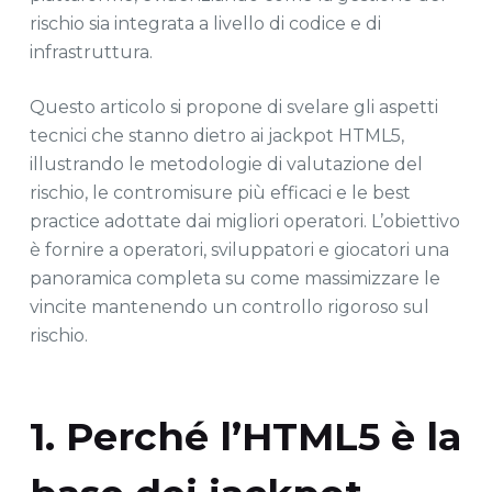
rischio sia integrata a livello di codice e di
infrastruttura.
Questo articolo si propone di svelare gli aspetti
tecnici che stanno dietro ai jackpot HTML5,
illustrando le metodologie di valutazione del
rischio, le contromisure più efficaci e le best
practice adottate dai migliori operatori. L’obiettivo
è fornire a operatori, sviluppatori e giocatori una
panoramica completa su come massimizzare le
vincite mantenendo un controllo rigoroso sul
rischio.
1. Perché l’HTML5 è la