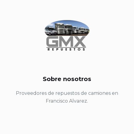
Sobre nosotros
Proveedores de repuestos de camiones en
Francisco Alvarez.