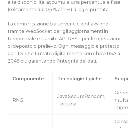
alta disponibilità, accumula una percentuale fissa
(solitamente dal 0,5 % al 2 %) di ogni puntata.
La comunicazione tra server e client avviene
tramite WebSocket per gli aggiornamenti in
tempo reale e tramite API REST per le operazioni
di deposito o prelievo. Ogni messaggio è protetto
da TLS 1.3 e firmato digitalmente con chiavi RSA a
2048 bit, garantendo l’integrità dei dati.
Componente
Tecnologie tipiche
Scop
Gene
Java SecureRandom,
RNG
risulta
Fortuna
imprev
Conse