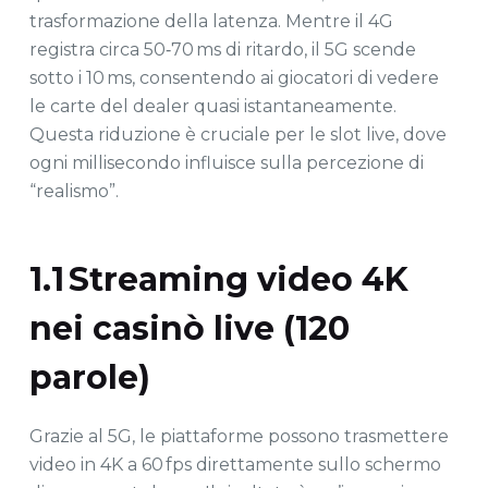
trasformazione della latenza. Mentre il 4G
registra circa 50‑70 ms di ritardo, il 5G scende
sotto i 10 ms, consentendo ai giocatori di vedere
le carte del dealer quasi istantaneamente.
Questa riduzione è cruciale per le slot live, dove
ogni millisecondo influisce sulla percezione di
“realismo”.
1.1 Streaming video 4K
nei casinò live (120
parole)
Grazie al 5G, le piattaforme possono trasmettere
video in 4K a 60 fps direttamente sullo schermo