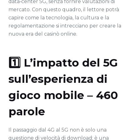
data‑center 5G, senza fornire valutazioni di
mercato. Con questo quadro, il lettore potrà
capire come la tecnologia, la cultura e la
regolamentazione si intrecciano per creare la
nuova era del casinò online.
1️⃣ L’impatto del 5G
sull’esperienza di
gioco mobile – 460
parole
Il passaggio dal 4G al 5G non è solo una
questione di velocità di download; è una