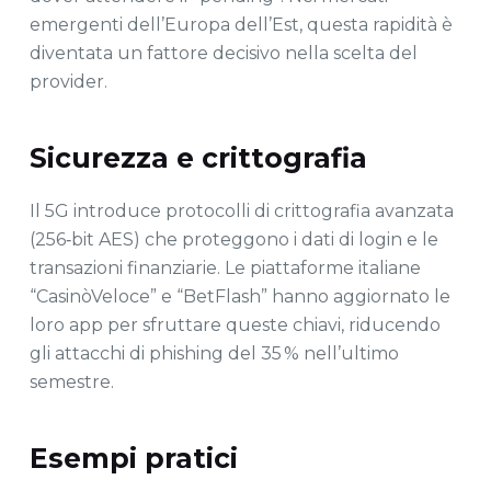
emergenti dell’Europa dell’Est, questa rapidità è
diventata un fattore decisivo nella scelta del
provider.
Sicurezza e crittografia
Il 5G introduce protocolli di crittografia avanzata
(256‑bit AES) che proteggono i dati di login e le
transazioni finanziarie. Le piattaforme italiane
“CasinòVeloce” e “BetFlash” hanno aggiornato le
loro app per sfruttare queste chiavi, riducendo
gli attacchi di phishing del 35 % nell’ultimo
semestre.
Esempi pratici