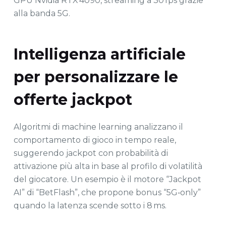
GPU Nvidia RTX 4090, streaming a 30 fps grazie
alla banda 5G.
Intelligenza artificiale
per personalizzare le
offerte jackpot
Algoritmi di machine learning analizzano il
comportamento di gioco in tempo reale,
suggerendo jackpot con probabilità di
attivazione più alta in base al profilo di volatilità
del giocatore. Un esempio è il motore “Jackpot
AI” di “BetFlash”, che propone bonus “5G‑only”
quando la latenza scende sotto i 8 ms.