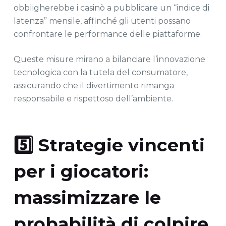
obbligherebbe i casinò a pubblicare un “indice di
latenza” mensile, affinché gli utenti possano
confrontare le performance delle piattaforme.
Queste misure mirano a bilanciare l’innovazione
tecnologica con la tutela del consumatore,
assicurando che il divertimento rimanga
responsabile e rispettoso dell’ambiente.
5️⃣ Strategie vincenti
per i giocatori:
massimizzare le
probabilità di colpire