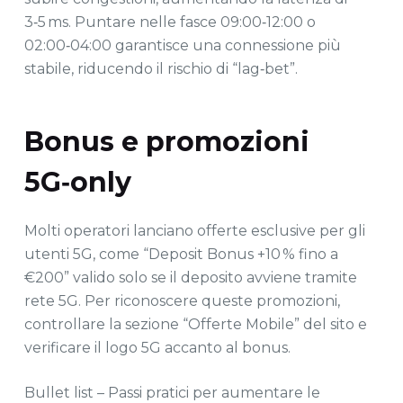
3‑5 ms. Puntare nelle fasce 09:00‑12:00 o
02:00‑04:00 garantisce una connessione più
stabile, riducendo il rischio di “lag‑bet”.
Bonus e promozioni
5G‑only
Molti operatori lanciano offerte esclusive per gli
utenti 5G, come “Deposit Bonus +10 % fino a
€200” valido solo se il deposito avviene tramite
rete 5G. Per riconoscere queste promozioni,
controllare la sezione “Offerte Mobile” del sito e
verificare il logo 5G accanto al bonus.
Bullet list – Passi pratici per aumentare le