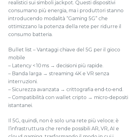
realistici sui simboli jackpot. Questi dispositivi
consumano più energia, ma i produttori stanno
introducendo modalità “Gaming 5G” che
ottimizzano la potenza della rete per ridurre il
consumo batteria.
Bullet list – Vantaggi chiave del 5G per il gioco
mobile
– Latency < 10 ms → decisioni più rapide.
– Banda larga → streaming 4K e VR senza
interruzioni.
– Sicurezza avanzata → crittografia end‑to‑end.
– Compatibilità con wallet cripto → micro‑depositi
istantanei.
Il 5G, quindi, non è solo una rete più veloce; è
l’infrastruttura che rende possibili AR, VR, AI e
cloud gaming, trasformando il modo in cui i