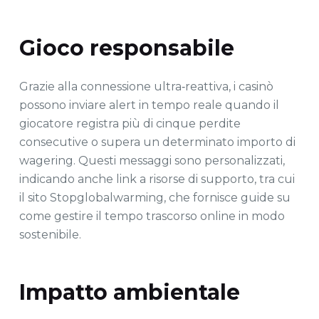
Gioco responsabile
Grazie alla connessione ultra‑reattiva, i casinò
possono inviare alert in tempo reale quando il
giocatore registra più di cinque perdite
consecutive o supera un determinato importo di
wagering. Questi messaggi sono personalizzati,
indicando anche link a risorse di supporto, tra cui
il sito Stopglobalwarming, che fornisce guide su
come gestire il tempo trascorso online in modo
sostenibile.
Impatto ambientale