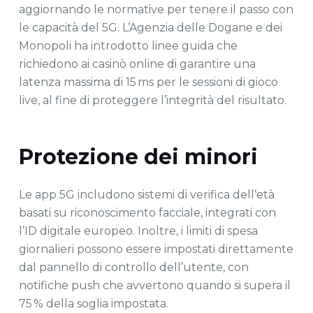
aggiornando le normative per tenere il passo con
le capacità del 5G. L’Agenzia delle Dogane e dei
Monopoli ha introdotto linee guida che
richiedono ai casinò online di garantire una
latenza massima di 15 ms per le sessioni di gioco
live, al fine di proteggere l’integrità del risultato.
Protezione dei minori
Le app 5G includono sistemi di verifica dell’età
basati su riconoscimento facciale, integrati con
l’ID digitale europeo. Inoltre, i limiti di spesa
giornalieri possono essere impostati direttamente
dal pannello di controllo dell’utente, con
notifiche push che avvertono quando si supera il
75 % della soglia impostata.