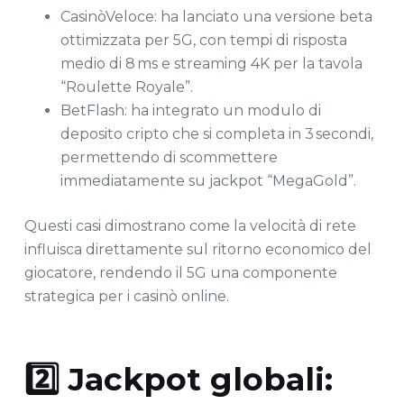
CasinòVeloce: ha lanciato una versione beta
ottimizzata per 5G, con tempi di risposta
medio di 8 ms e streaming 4K per la tavola
“Roulette Royale”.
BetFlash: ha integrato un modulo di
deposito cripto che si completa in 3 secondi,
permettendo di scommettere
immediatamente su jackpot “MegaGold”.
Questi casi dimostrano come la velocità di rete
influisca direttamente sul ritorno economico del
giocatore, rendendo il 5G una componente
strategica per i casinò online.
2️⃣ Jackpot globali: