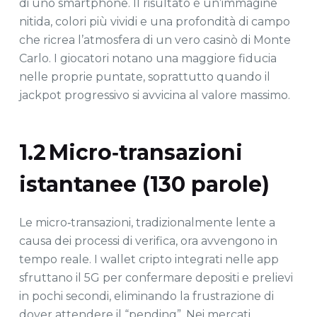
di uno smartphone. Il risultato è un’immagine
nitida, colori più vividi e una profondità di campo
che ricrea l’atmosfera di un vero casinò di Monte
Carlo. I giocatori notano una maggiore fiducia
nelle proprie puntate, soprattutto quando il
jackpot progressivo si avvicina al valore massimo.
1.2 Micro‑transazioni
istantanee (130 parole)
Le micro‑transazioni, tradizionalmente lente a
causa dei processi di verifica, ora avvengono in
tempo reale. I wallet cripto integrati nelle app
sfruttano il 5G per confermare depositi e prelievi
in pochi secondi, eliminando la frustrazione di
dover attendere il “pending”. Nei mercati