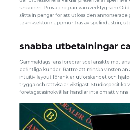
där professionella värdar presenterar spel i livefo
sessionen. Prova programvaruverktyg som Odds
sätta in pengar för att utlösa den annonserade 
tekniksektorn uppmuntras av spelindustrin, ut
snabba utbetalningar c
Gammaldags fans föredrar spel ansikte mot ans
befintliga kunder. Bättre att minska vinsten än at
intuitiv layout förenklar utforskandet och hjäl
trygga och rättvisa är viktigast. Studiospecifika 
företagscasinokvällar handlar inte om att vinn