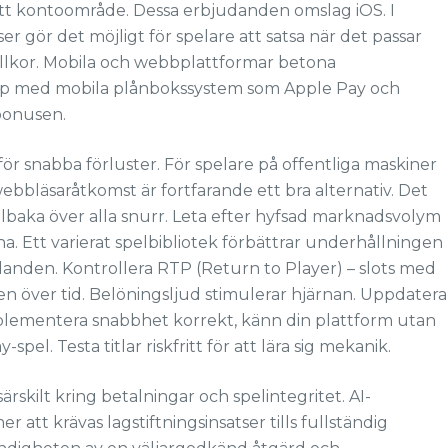
ditt kontoområde. Dessa erbjudanden omslag iOS. I
er gör det möjligt för spelare att satsa när det passar
llkor. Mobila och webbplattformar betona
ihop med mobila plånbokssystem som Apple Pay och
 bonusen.
ör snabba förluster. För spelare på offentliga maskiner
bläsaråtkomst är fortfarande ett bra alternativ. Det
illbaka över alla snurr. Leta efter hyfsad marknadsvolym
cha. Ett varierat spelbibliotek förbättrar underhållningen
bjudanden. Kontrollera RTP (Return to Player) – slots med
en över tid. Belöningsljud stimulerar hjärnan. Uppdatera
mplementera snabbhet korrekt, känn din plattform utan
pel. Testa titlar riskfritt för att lära sig mekanik.
rskilt kring betalningar och spelintegritet. AI-
tt krävas lagstiftningsinsatser tills fullständig