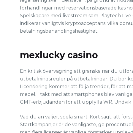
legalisering sker i delstaten, på grund av nöd
förhandlingar med reservationsbaserade kasinon
Spelskapare med livestream som Playtech Live e
indikerar vanligtvis kryptoacceptans, vilka bonus
betalningsbehandlingshastighet.
mexlucky casino
En kritisk övervägning att granska när du utfo
utbetalningsregler på utbetalningar. Du bör kom
Licensiering kommer att följa trender, för att m
medel. I takt med att smartphones blev vanliga,
GMT-erbjudanden för att uppfylla WR. Undvik pr
Vad du än väljer, spela smart. Kort sagt, att förs
Startkampanjer är de vanligaste, ge procentue
med flera licenser är vanliga, förstärker upplev