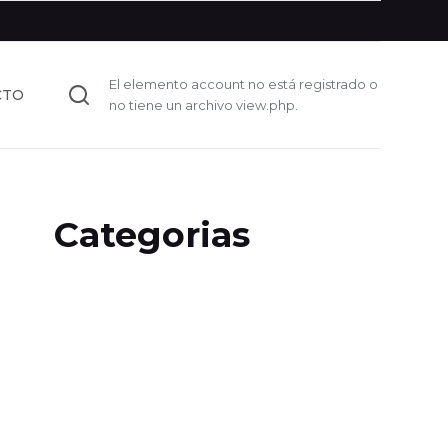
El elemento account no está registrado o
CTO
no tiene un archivo view.php.
Categorias