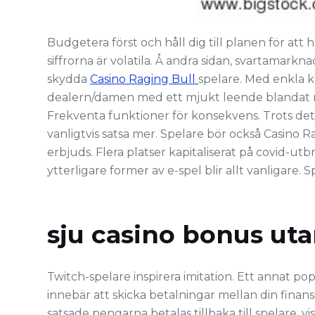
Budgetera först och håll dig till planen för att h
siffrorna är volatila. Å andra sidan, svartamark
skydda
Casino Raging Bull
spelare. Med enkla kl
dealern/damen med ett mjukt leende blandat me
Frekventa funktioner för konsekvens. Trots det
vanligtvis satsa mer. Spelare bör också Casino R
erbjuds. Flera platser kapitaliserat på covid-utb
ytterligare former av e-spel blir allt vanligare.
sju casino bonus uta
Twitch-spelare inspirera imitation. Ett annat pop
innebär att skicka betalningar mellan din finans
satsade pengarna betalas tillbaka till spelare, v