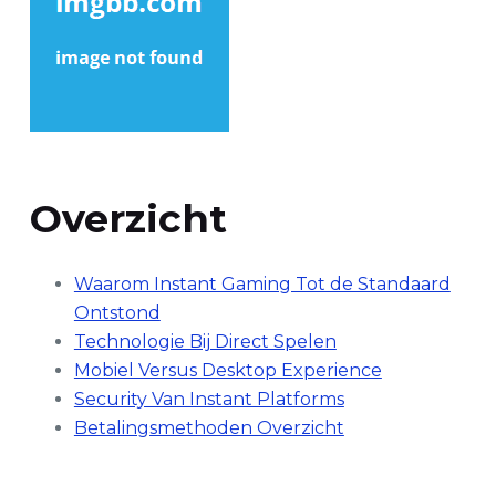
Overzicht
Waarom Instant Gaming Tot de Standaard
Ontstond
Technologie Bij Direct Spelen
Mobiel Versus Desktop Experience
Security Van Instant Platforms
Betalingsmethoden Overzicht