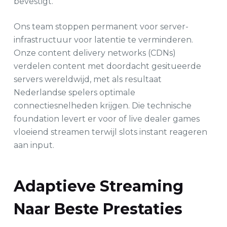
bevestigt.
Ons team stoppen permanent voor server-
infrastructuur voor latentie te verminderen.
Onze content delivery networks (CDNs)
verdelen content met doordacht gesitueerde
servers wereldwijd, met als resultaat
Nederlandse spelers optimale
connectiesnelheden krijgen. Die technische
foundation levert er voor of live dealer games
vloeiend streamen terwijl slots instant reageren
aan input.
Adaptieve Streaming
Naar Beste Prestaties