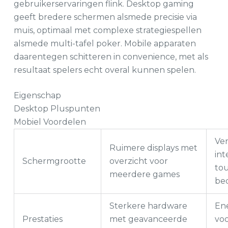
gebruikerservaringen flink. Desktop gaming
geeft bredere schermen alsmede precisie via
muis, optimaal met complexe strategiespellen
alsmede multi-tafel poker. Mobile apparaten
daarentegen schitteren in convenience, met als
resultaat spelers echt overal kunnen spelen.
Eigenschap
Desktop Pluspunten
Mobiel Voordelen
Ve
Ruimere displays met
int
Schermgrootte
overzicht voor
to
meerdere games
be
Sterkere hardware
Ene
Prestaties
met geavanceerde
voo