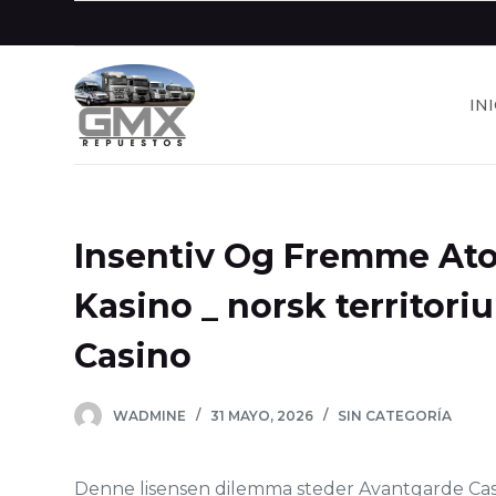
S
a
l
IN
t
a
r
a
l
Insentiv Og Fremme 
c
o
Kasino _ norsk territori
n
t
Casino
e
n
WADMINE
31 MAYO, 2026
SIN CATEGORÍA
i
d
o
Denne lisensen dilemma steder Avantgarde Casin