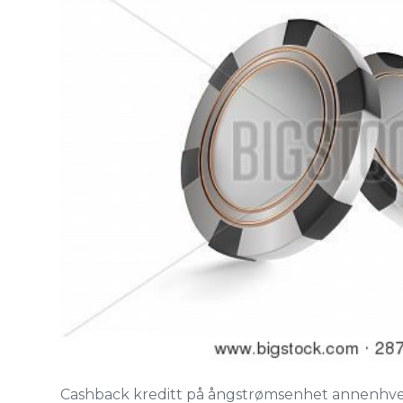
Cashback kreditt på ångstrømsenhet annenhver