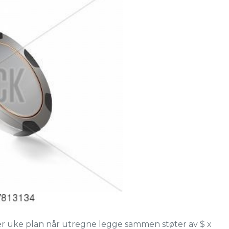
 uke plan når utregne legge sammen støter av $ x