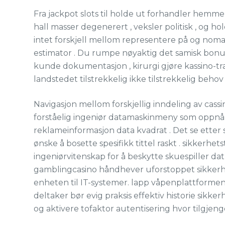
Fra jackpot slots til holde ut forhandler hemme
hall masser degenerert , veksler politisk , og ho
intet forskjell mellom representere på og noma
estimator . Du rumpe ​​nøyaktig det samisk bonu
kunde dokumentasjon , kirurgi gjøre kassino-tr
landstedet tilstrekkelig ikke tilstrekkelig behov 
Navigasjon mellom forskjellig inndeling av cass
forståelig ingeniør datamaskinmeny som oppnå fin
reklameinformasjon data kvadrat . Det se etter s
ønske å bosette spesifikk tittel raskt . sikkerhe
ingeniørvitenskap for å beskytte skuespiller da
gamblingcasino håndhever uforstoppet sikkerhe
enheten til IT-systemer. lapp våpenplattforme
deltaker bør evig praksis effektiv historie sikke
og aktivere tofaktor autentisering hvor tilgjengel