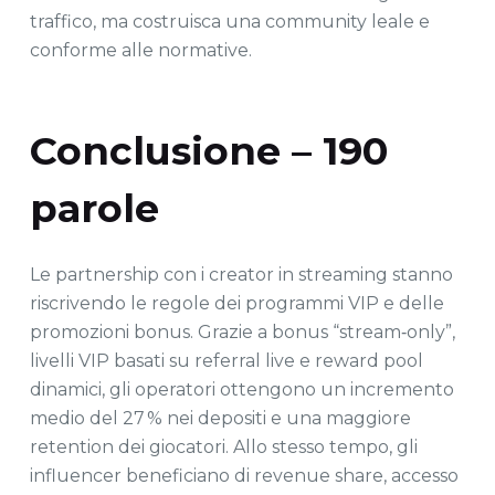
traffico, ma costruisca una community leale e
conforme alle normative.
Conclusione – 190
parole
Le partnership con i creator in streaming stanno
riscrivendo le regole dei programmi VIP e delle
promozioni bonus. Grazie a bonus “stream‑only”,
livelli VIP basati su referral live e reward pool
dinamici, gli operatori ottengono un incremento
medio del 27 % nei depositi e una maggiore
retention dei giocatori. Allo stesso tempo, gli
influencer beneficiano di revenue share, accesso