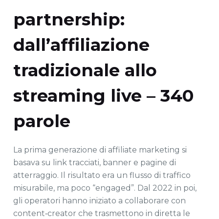
partnership:
dall’affiliazione
tradizionale allo
streaming live – 340
parole
La prima generazione di affiliate marketing si
basava su link tracciati, banner e pagine di
atterraggio. Il risultato era un flusso di traffico
misurabile, ma poco “engaged”. Dal 2022 in poi,
gli operatori hanno iniziato a collaborare con
content‑creator che trasmettono in diretta le