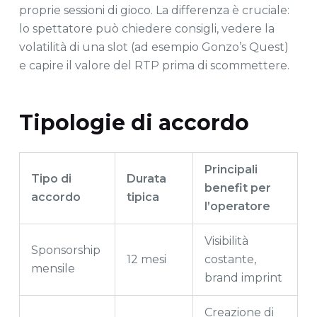
proprie sessioni di gioco. La differenza è cruciale:
lo spettatore può chiedere consigli, vedere la
volatilità di una slot (ad esempio Gonzo’s Quest)
e capire il valore del RTP prima di scommettere.
Tipologie di accordo
Principali
Tipo di
Durata
benefit per
accordo
tipica
l’operatore
Visibilità
Sponsorship
12 mesi
costante,
mensile
brand imprint
Creazione di