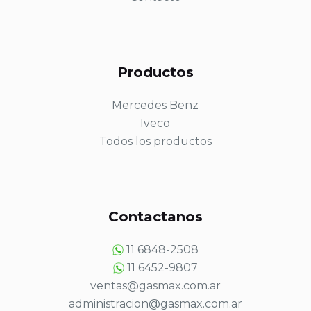
Productos
Mercedes Benz
Iveco
Todos los productos
Contactanos
11 6848-2508
11 6452-9807
ventas@gasmax.com.ar
administracion@gasmax.com.ar