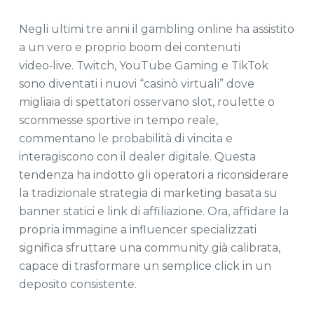
Negli ultimi tre anni il gambling online ha assistito
a un vero e proprio boom dei contenuti
video‑live. Twitch, YouTube Gaming e TikTok
sono diventati i nuovi “casinò virtuali” dove
migliaia di spettatori osservano slot, roulette o
scommesse sportive in tempo reale,
commentano le probabilità di vincita e
interagiscono con il dealer digitale. Questa
tendenza ha indotto gli operatori a riconsiderare
la tradizionale strategia di marketing basata su
banner statici e link di affiliazione. Ora, affidare la
propria immagine a influencer specializzati
significa sfruttare una community già calibrata,
capace di trasformare un semplice click in un
deposito consistente.