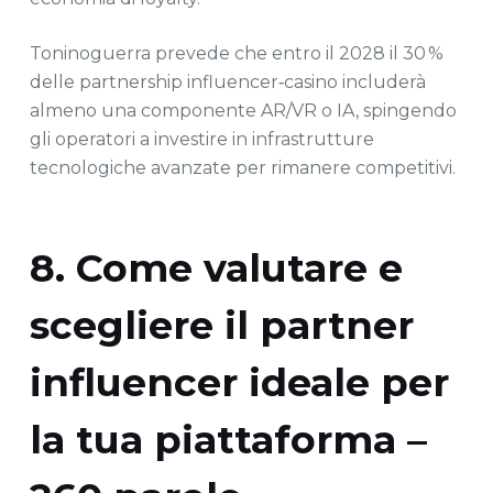
Toninoguerra prevede che entro il 2028 il 30 %
delle partnership influencer‑casino includerà
almeno una componente AR/VR o IA, spingendo
gli operatori a investire in infrastrutture
tecnologiche avanzate per rimanere competitivi.
8. Come valutare e
scegliere il partner
influencer ideale per
la tua piattaforma –