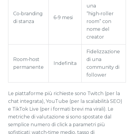
una
Co‑branding
“high‑roller
6‑9 mesi
di stanza
room” con
nome del
creator
Fidelizzazione
Room‑host
di una
Indefinita
permanente
community di
follower
Le piattaforme più richieste sono Twitch (per la
chat integrata), YouTube (per la scalabilità SEO)
e TikTok Live (per i formati brevi ma virali). Le
metriche di valutazione si sono spostate dal
semplice numero di click a parametri più
sofisticati: watch‑time medio, tasso di