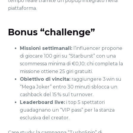
tempo reale tramite un popup integrato nella
piattaforma.
Bonus “challenge”
Missioni settimanali:
l’influencer propone
di giocare 100 giri su “Starburst” con una
scommessa minima di €0,10; chi completa la
missione ottiene 25 giri gratuiti.
Obiettivo di vincita:
raggiungere 3 win su
“Mega Joker” entro 30 minuti sblocca un
cashback del 15 % sul turnover.
Leaderboard live:
i top 5 spettatori
guadagnano un “VIP pass” per la stanza
esclusiva del creator.
Case study: la campagna “TurboSpin” di