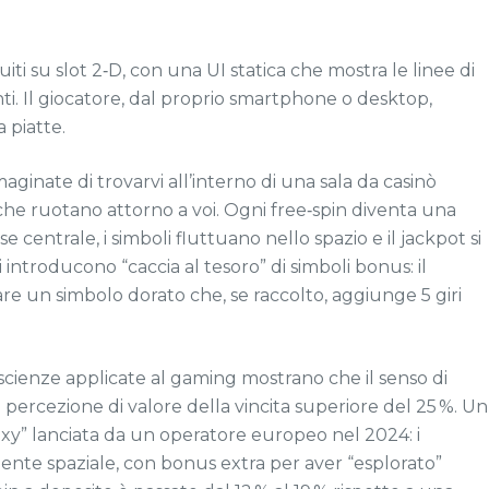
uiti su slot 2‑D, con una UI statica che mostra le linee di
ti. Il giocatore, dal proprio smartphone o desktop,
a piatte.
aginate di trovarvi all’interno di una sala da casinò
che ruotano attorno a voi. Ogni free‑spin diventa una
se centrale, i simboli fluttuano nello spazio e il jackpot si
introducono “caccia al tesoro” di simboli bonus: il
re un simbolo dorato che, se raccolto, aggiunge 5 giri
scienze applicate al gaming mostrano che il senso di
ercezione di valore della vincita superiore del 25 %. Un
y” lanciata da un operatore europeo nel 2024: i
iente spaziale, con bonus extra per aver “esplorato”