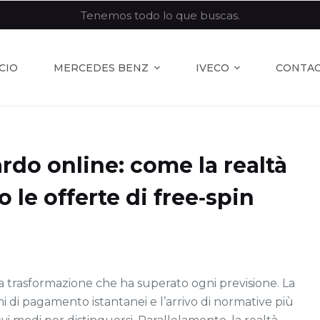
Tenemos todo lo que buscas.
ICIO
MERCEDES BENZ
IVECO
CONTA
ardo online: come la realtà
 le offerte di free‑spin
na trasformazione che ha superato ogni previsione. La
temi di pagamento istantanei e l’arrivo di normative più