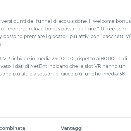
 diversi punti del funnel di acquisizione. Il welcome bonus
to”, mentre i reload bonus possono offrire “10 free‑spin
y possono premiare i giocatori più attivi con “pacchetti V
a.
lot VR richiede in media 250 000 €, rispetto ai 80 000 € di
levato: i dati di NetEnt indicano che le slot VR hanno un
ione più alti e a sessioni di gioco più lunghe (media 38
 combinata
Vantaggi