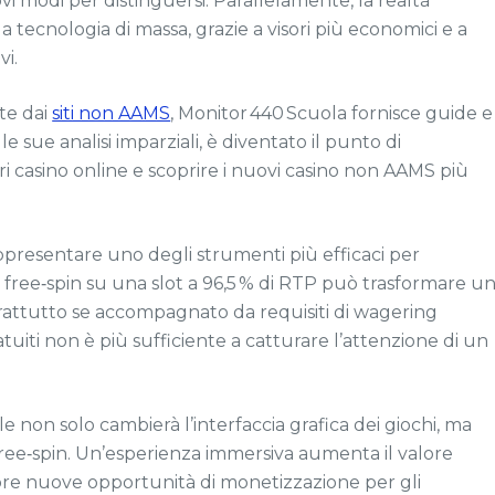
ovi modi per distinguersi. Parallelamente, la realtà
 a tecnologia di massa, grazie a visori più economici e a
vi.
te dai
siti non AAMS
, Monitor 440 Scuola fornisce guide e
e sue analisi imparziali, è diventato il punto di
ri casino online e scoprire i nuovi casino non AAMS più
ppresentare uno degli strumenti più efficaci per
20 free‑spin su una slot a 96,5 % di RTP può trasformare u
oprattutto se accompagnato da requisiti di wagering
ratuiti non è più sufficiente a catturare l’attenzione di un
uale non solo cambierà l’interfaccia grafica dei giochi, ma
e free‑spin. Un’esperienza immersiva aumenta il valore
 apre nuove opportunità di monetizzazione per gli