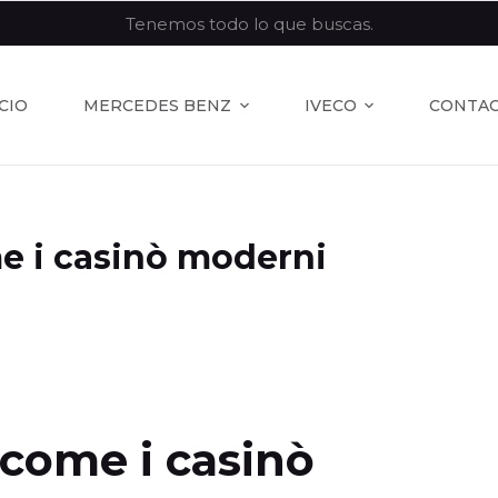
Tenemos todo lo que buscas.
ICIO
MERCEDES BENZ
IVECO
CONTA
ome i casinò moderni
: come i casinò