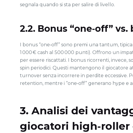
segnala quando si sta per salire di livello.
2.2. Bonus “one‑off” vs. 
I bonus “one‑off” sono premi una tantum, tipica
1 000 € cash al 500 000 punti). Offrono un impa
per essere riscattati. I bonus ricorrenti, invece,
spin periodici. Questi mantengono il giocatore att
turnover senza incorrere in perdite eccessive. Per
retention, mentre i “one‑off” generano hype e au
3. Analisi dei vantag
giocatori high‑roller