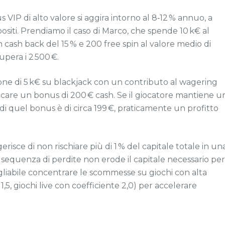
 VIP di alto valore si aggira intorno al 8‑12 % annuo, a
epositi. Prendiamo il caso di Marco, che spende 10 k€ al
n cash back del 15 % e 200 free spin al valore medio di
upera i 2 500 €.
sione di 5 k€ su blackjack con un contributo al wagering
occare un bonus di 200 € cash. Se il giocatore mantiene u
 di quel bonus è di circa 199 €, praticamente un profitto
gerisce di non rischiare più di 1 % del capitale totale in un
equenza di perdite non erode il capitale necessario pe
nsigliabile concentrare le scommesse su giochi con alta
,5, giochi live con coefficiente 2,0) per accelerare