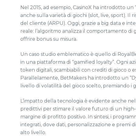
Nel 2015, ad esempio, CasinoX ha introdotto un “
anche sulla varietà di giochi (slot, live, sport). 
del cliente (ARPU). Oggi, grazie a big data e inte
reale: l’algoritmo analizza il comportamento di gi
offrire bonus su misura.
Un caso studio emblematico è quello di RoyalBet
in una piattaforma di “gamified loyalty”. Ogni az
token digitali, scambiabili con crediti di gioco o 
Parallelamente, BetMakers ha introdotto un “Dyn
livello di volatilità del gioco scelto, premiando i
L’impatto della tecnologia è evidente anche nella
predittivi per stimare il valore futuro di un h
margine di profitto positivo. In sintesi, i progra
integrati, dove dati, personalizzazione e premi d
alto livello.