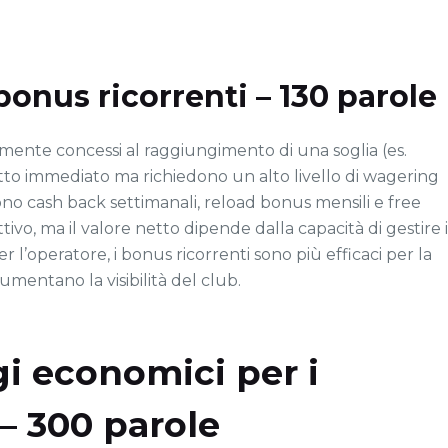
bonus ricorrenti – 130 parole
mente concessi al raggiungimento di una soglia (es.
tto immediato ma richiedono un alto livello di wagering
 sono cash back settimanali, reload bonus mensili e free
ivo, ma il valore netto dipende dalla capacità di gestire i
 l’operatore, i bonus ricorrenti sono più efficaci per la
mentano la visibilità del club.
gi economici per i
 – 300 parole