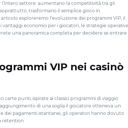
l’intero settore: aumentano la competitività tra gli
 soprattutto, trasformano il semplice gioco in
 articolo esploreremo l’evoluzione dei programmi VIP, il
 vantaggi economici per i giocatori, le strategie operativ
 avrete una panoramica completa per decidere se entrare
programmi VIP nei casinò
 carte punti, ispirate ai classici programmi di viaggio:
aggiungimento di una soglia il giocatore otteneva un
e dei pagamenti istantanei, gli operatori hanno dovuto
 retention.