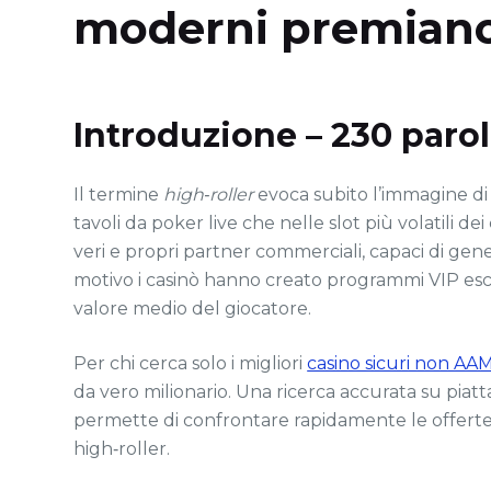
moderni premiano 
Introduzione – 230 paro
Il termine
high‑roller
evoca subito l’immagine di g
tavoli da poker live che nelle slot più volatili de
veri e propri partner commerciali, capaci di gene
motivo i casinò hanno creato programmi VIP esclu
valore medio del giocatore.
Per chi cerca solo i migliori
casino sicuri non AA
da vero milionario. Una ricerca accurata su pi
permette di confrontare rapidamente le offerte, v
high‑roller.