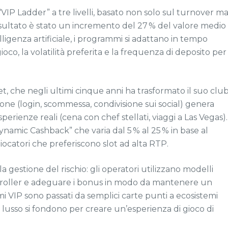
VIP Ladder” a tre livelli, basato non solo sul turnover m
Il risultato è stato un incremento del 27 % del valore medio
lligenza artificiale, i programmi si adattano in tempo
oco, la volatilità preferita e la frequenza di deposito per
, che negli ultimi cinque anni ha trasformato il suo clu
ione (login, scommessa, condivisione sui social) genera
esperienze reali (cena con chef stellati, viaggi a Las Vegas).
amic Cashback” che varia dal 5 % al 25 % in base al
 giocatori che preferiscono slot ad alta RTP.
 gestione del rischio: gli operatori utilizzano modelli
igh‑roller e adeguare i bonus in modo da mantenere un
mmi VIP sono passati da semplici carte punti a ecosistemi
i lusso si fondono per creare un’esperienza di gioco di