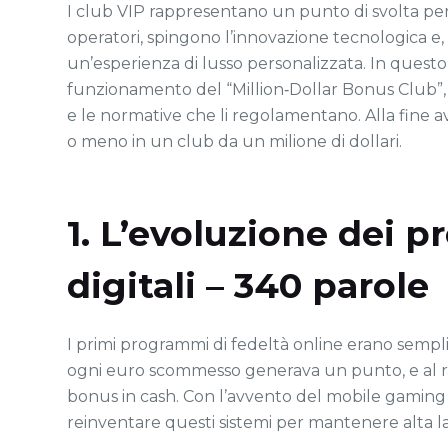
I club VIP rappresentano un punto di svolta per 
operatori, spingono l’innovazione tecnologica e,
un’esperienza di lusso personalizzata. In questo
funzionamento del “Million‑Dollar Bonus Club”, i
e le normative che li regolamentano. Alla fine
o meno in un club da un milione di dollari.
1. L’evoluzione dei 
digitali – 340 parole
I primi programmi di fedeltà online erano semplici
ogni euro scommesso generava un punto, e al r
bonus in cash. Con l’avvento del mobile gaming 
reinventare questi sistemi per mantenere alta la