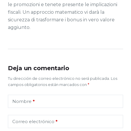
le promozioni e tenete presente le implicazioni
fiscali. Un approccio matematico vi darà la
sicurezza di trasformare i bonus in vero valore
aggiunto.
Deja un comentario
Tu dirección de correo electrónico no será publicada.
Los
campos obligatorios están marcados con
*
Nombre
*
Correo electrónico
*