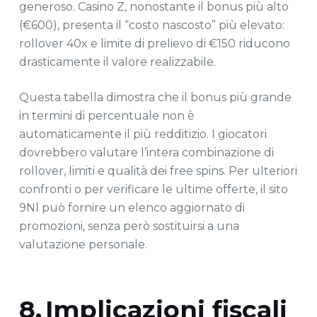
generoso. Casino Z, nonostante il bonus più alto
(€600), presenta il “costo nascosto” più elevato:
rollover 40x e limite di prelievo di €150 riducono
drasticamente il valore realizzabile.
Questa tabella dimostra che il bonus più grande
in termini di percentuale non è
automaticamente il più redditizio. I giocatori
dovrebbero valutare l’intera combinazione di
rollover, limiti e qualità dei free spins. Per ulteriori
confronti o per verificare le ultime offerte, il sito
9Nl può fornire un elenco aggiornato di
promozioni, senza però sostituirsi a una
valutazione personale.
8. Implicazioni fiscali