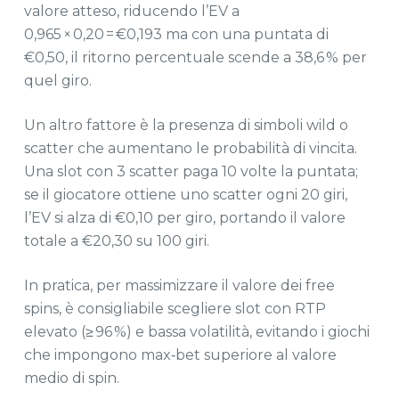
valore atteso, riducendo l’EV a
0,965 × 0,20 = €0,193 ma con una puntata di
€0,50, il ritorno percentuale scende a 38,6 % per
quel giro.
Un altro fattore è la presenza di simboli wild o
scatter che aumentano le probabilità di vincita.
Una slot con 3 scatter paga 10 volte la puntata;
se il giocatore ottiene uno scatter ogni 20 giri,
l’EV si alza di €0,10 per giro, portando il valore
totale a €20,30 su 100 giri.
In pratica, per massimizzare il valore dei free
spins, è consigliabile scegliere slot con RTP
elevato (≥ 96 %) e bassa volatilità, evitando i giochi
che impongono max‑bet superiore al valore
medio di spin.