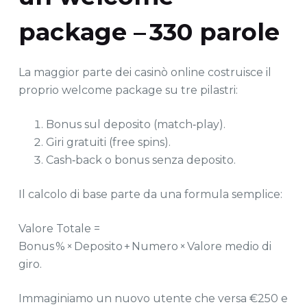
package – 330 parole
La maggior parte dei casinò online costruisce il
proprio welcome package su tre pilastri:
Bonus sul deposito (match‑play).
Giri gratuiti (free spins).
Cash‑back o bonus senza deposito.
Il calcolo di base parte da una formula semplice:
Valore Totale =
Bonus % × Deposito + Numero × Valore medio di
giro.
Immaginiamo un nuovo utente che versa €250 e