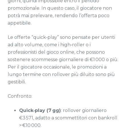
giorni, quindi impossibile entro il periodo
promozionale. In questo caso, il giocatore non
potrà mai prelevare, rendendo l’offerta poco
appetibile.
Le offerte “quick‑play” sono pensate per utenti
ad alto volume, come i high‑roller o i
professionisti del gioco online, che possono
sostenere scommesse giornaliere di €1 000 o più.
Per il giocatore occasionale, le promozioni a
lungo termine con rollover più diluito sono più
gestibili.
Confronto:
Quick‑play (7 gg)
: rollover giornaliero
€3 571, adatto a scommettitori con bankroll
> €10 000.