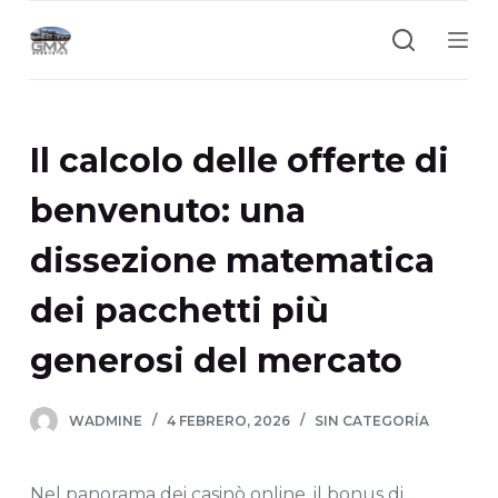
S
a
l
t
a
Il calcolo delle offerte di
r
a
benvenuto: una
l
dissezione matematica
c
o
dei pacchetti più
n
t
generosi del mercato
e
n
WADMINE
4 FEBRERO, 2026
SIN CATEGORÍA
i
d
o
Nel panorama dei casinò online, il bonus di