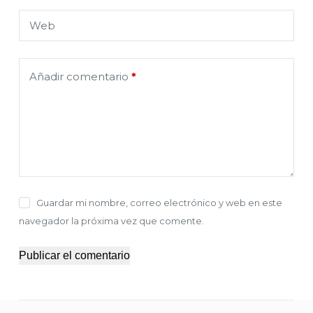
Web
Añadir comentario
*
Guardar mi nombre, correo electrónico y web en este
navegador la próxima vez que comente.
Publicar el comentario