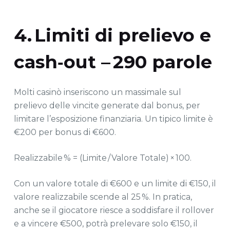
4. Limiti di prelievo e
cash‑out – 290 parole
Molti casinò inseriscono un massimale sul
prelievo delle vincite generate dal bonus, per
limitare l’esposizione finanziaria. Un tipico limite è
€200 per bonus di €600.
Realizzabile % = (Limite / Valore Totale) × 100.
Con un valore totale di €600 e un limite di €150, il
valore realizzabile scende al 25 %. In pratica,
anche se il giocatore riesce a soddisfare il rollover
e a vincere €500, potrà prelevare solo €150, il