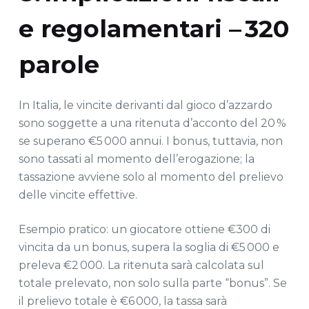
e regolamentari – 320
parole
In Italia, le vincite derivanti dal gioco d’azzardo
sono soggette a una ritenuta d’acconto del 20 %
se superano €5 000 annui. I bonus, tuttavia, non
sono tassati al momento dell’erogazione; la
tassazione avviene solo al momento del prelievo
delle vincite effettive.
Esempio pratico: un giocatore ottiene €300 di
vincita da un bonus, supera la soglia di €5 000 e
preleva €2 000. La ritenuta sarà calcolata sul
totale prelevato, non solo sulla parte “bonus”. Se
il prelievo totale è €6 000, la tassa sarà