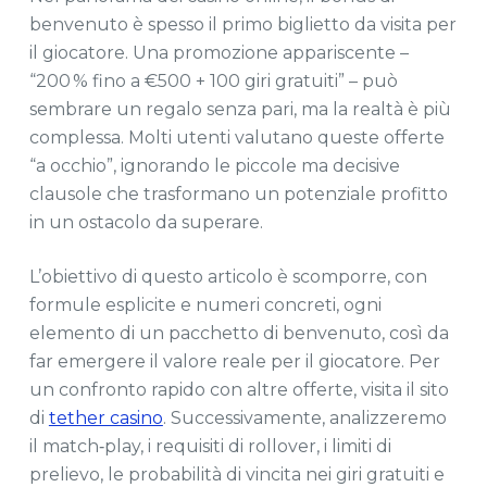
benvenuto è spesso il primo biglietto da visita per
il giocatore. Una promozione appariscente –
“200 % fino a €500 + 100 giri gratuiti” – può
sembrare un regalo senza pari, ma la realtà è più
complessa. Molti utenti valutano queste offerte
“a occhio”, ignorando le piccole ma decisive
clausole che trasformano un potenziale profitto
in un ostacolo da superare.
L’obiettivo di questo articolo è scomporre, con
formule esplicite e numeri concreti, ogni
elemento di un pacchetto di benvenuto, così da
far emergere il valore reale per il giocatore. Per
un confronto rapido con altre offerte, visita il sito
di
tether casino
. Successivamente, analizzeremo
il match‑play, i requisiti di rollover, i limiti di
prelievo, le probabilità di vincita nei giri gratuiti e