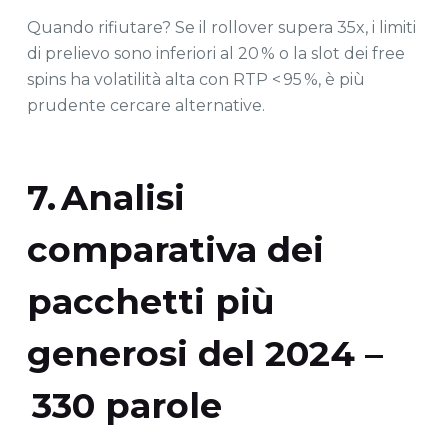
Quando rifiutare? Se il rollover supera 35x, i limiti
di prelievo sono inferiori al 20 % o la slot dei free
spins ha volatilità alta con RTP < 95 %, è più
prudente cercare alternative.
7. Analisi
comparativa dei
pacchetti più
generosi del 2024 –
330 parole