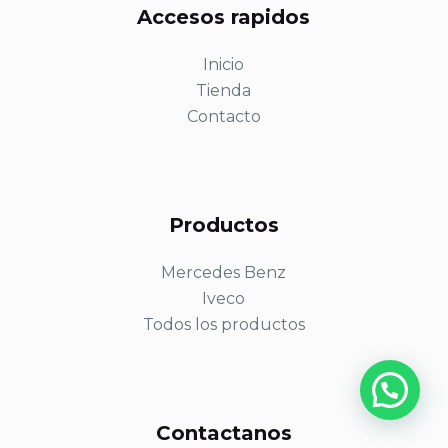
Accesos rapidos
Inicio
Tienda
Contacto
Productos
Mercedes Benz
Iveco
Todos los productos
¿Queres contactarnos?
Contactanos