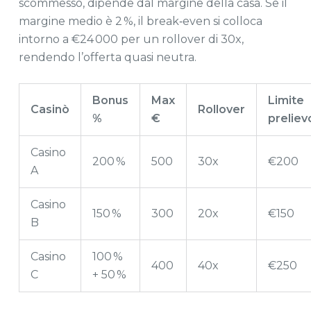
scommesso, dipende dal margine della casa. Se il
margine medio è 2 %, il break‑even si colloca
intorno a €24 000 per un rollover di 30x,
rendendo l’offerta quasi neutra.
Bonus
Max
Limite
Casinò
Rollover
%
€
preliev
Casino
200 %
500
30x
€200
A
Casino
150 %
300
20x
€150
B
Casino
100 %
400
40x
€250
C
+ 50 %