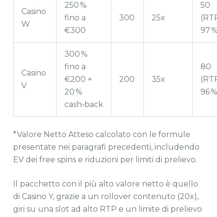
250 %
50
Casino
fino a
300
25x
(RT
W
€300
97 %
300 %
fino a
80
Casino
€200 +
200
35x
(RT
V
20 %
96 %
cash‑back
*Valore Netto Atteso calcolato con le formule
presentate nei paragrafi precedenti, includendo
EV dei free spins e riduzioni per limiti di prelievo.
Il pacchetto con il più alto valore netto è quello
di Casino Y, grazie a un rollover contenuto (20x),
giri su una slot ad alto RTP e un limite di prelievo