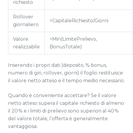
richiesto
Rollover
=CapitaleRichiesto/Giorni
giornaliero
Valore
=Min(LimitePrelievo,
realizzabile
BonusTotale)
Inserendo i propri dati (deposito, % bonus,
numero di giri, rollover, giorni) il foglio restituisce
il valore netto atteso e il tempo medio necessario.
Quando è conveniente accettare? Se il valore
netto atteso supera il capitale richiesto di almeno
il 20 % e i limiti di prelievo sono superiori al 40 %
del valore totale, l’offerta è generalmente
vantaggiosa.