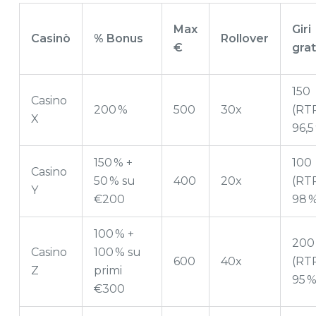
Max
Giri
Casinò
% Bonus
Rollover
€
grat
150
Casino
200 %
500
30x
(RT
X
96,5
150 % +
100
Casino
50 % su
400
20x
(RT
Y
€200
98 
100 % +
200
Casino
100 % su
600
40x
(RT
Z
primi
95 %
€300