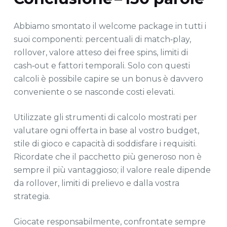
Abbiamo smontato il welcome package in tutti i
suoi componenti: percentuali di match‑play,
rollover, valore atteso dei free spins, limiti di
cash‑out e fattori temporali. Solo con questi
calcoli è possibile capire se un bonus è davvero
conveniente o se nasconde costi elevati.
Utilizzate gli strumenti di calcolo mostrati per
valutare ogni offerta in base al vostro budget,
stile di gioco e capacità di soddisfare i requisiti.
Ricordate che il pacchetto più generoso non è
sempre il più vantaggioso; il valore reale dipende
da rollover, limiti di prelievo e dalla vostra
strategia.
Giocate responsabilmente, confrontate sempre