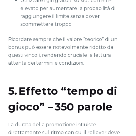
Utilizzare i giri gratuiti su slot con RTP
elevato per aumentare la probabilità di
raggiungere il limite senza dover
scommettere troppo.
Ricordare sempre che il valore “teorico” di un
bonus può essere notevolmente ridotto da
questi vincoli, rendendo cruciale la lettura
attenta dei termini e condizioni.
5. Effetto “tempo di
gioco” – 350 parole
La durata della promozione influisce
direttamente sul ritmo con cui il rollover deve