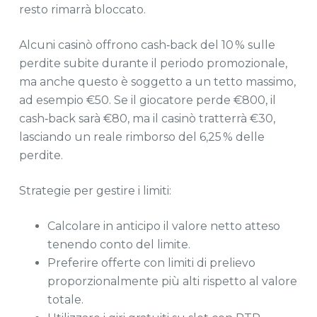
resto rimarrà bloccato.
Alcuni casinò offrono cash‑back del 10 % sulle
perdite subite durante il periodo promozionale,
ma anche questo è soggetto a un tetto massimo,
ad esempio €50. Se il giocatore perde €800, il
cash‑back sarà €80, ma il casinò tratterrà €30,
lasciando un reale rimborso del 6,25 % delle
perdite.
Strategie per gestire i limiti:
Calcolare in anticipo il valore netto atteso
tenendo conto del limite.
Preferire offerte con limiti di prelievo
proporzionalmente più alti rispetto al valore
totale.