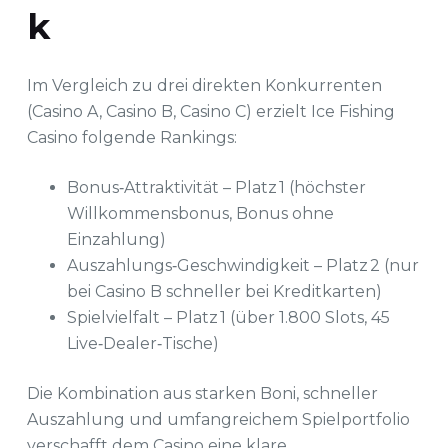
k
Im Vergleich zu drei direkten Konkurrenten
(Casino A, Casino B, Casino C) erzielt Ice Fishing
Casino folgende Rankings:
Bonus‑Attraktivität – Platz 1 (höchster
Willkommensbonus, Bonus ohne
Einzahlung)
Auszahlungs‑Geschwindigkeit – Platz 2 (nur
bei Casino B schneller bei Kreditkarten)
Spielvielfalt – Platz 1 (über 1.800 Slots, 45
Live‑Dealer‑Tische)
Die Kombination aus starken Boni, schneller
Auszahlung und umfangreichem Spielportfolio
verschafft dem Casino eine klare