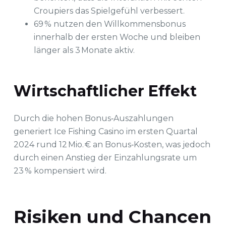
Croupiers das Spielgefühl verbessert.
69 % nutzen den Willkommensbonus
innerhalb der ersten Woche und bleiben
länger als 3 Monate aktiv.
Wirtschaftlicher Effekt
Durch die hohen Bonus‑Auszahlungen
generiert Ice Fishing Casino im ersten Quartal
2024 rund 12 Mio. € an Bonus‑Kosten, was jedoch
durch einen Anstieg der Einzahlungsrate um
23 % kompensiert wird.
Risiken und Chancen