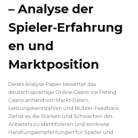
– Analyse der
Spieler‑Erfahrung
en und
Marktposition
Dieses Analyse‑Papier bewertet das
deutsch‑sprachige Online‑Casino Ice Fishing
Casino anhand von Markt‑Daten,
Leistungskennzahlen und Nutzer‑Feedback.
Ziel ist es, die Stärken und Schwächen des
Anbieters zu identifizieren und konkrete
Handlungsempfehlungen für Spieler und