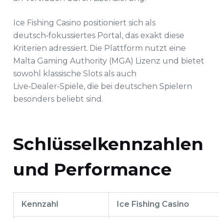
Ice Fishing Casino positioniert sich als
deutsch‑fokussiertes Portal, das exakt diese
Kriterien adressiert. Die Plattform nutzt eine
Malta Gaming Authority (MGA) Lizenz und bietet
sowohl klassische Slots als auch
Live‑Dealer‑Spiele, die bei deutschen Spielern
besonders beliebt sind.
Schlüsselkennzahlen
und Performance
Kennzahl
Ice Fishing Casino