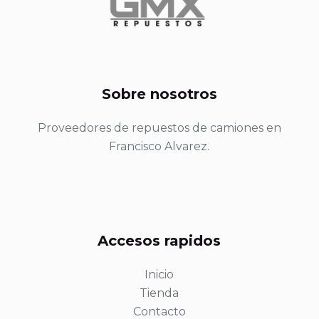
Sobre nosotros
Proveedores de repuestos de camiones en
Francisco Alvarez.
Accesos rapidos
Inicio
Tienda
Contacto