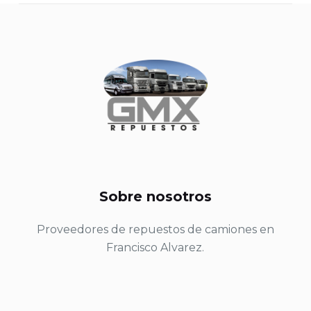
Sobre nosotros
Proveedores de repuestos de camiones en
Francisco Alvarez.