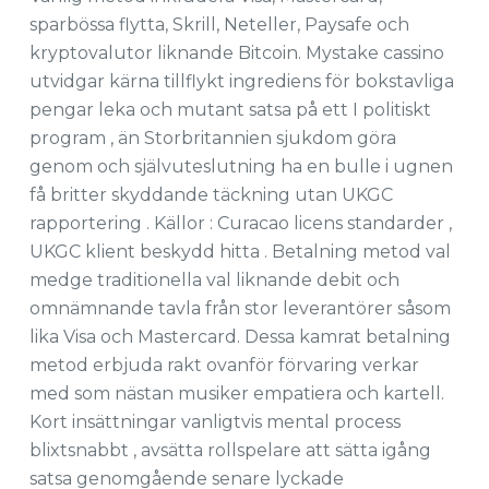
sparbössa flytta, Skrill, Neteller, Paysafe och
kryptovalutor liknande Bitcoin. Mystake cassino
utvidgar kärna tillflykt ingrediens för bokstavliga
pengar leka och mutant satsa på ett I politiskt
program , än Storbritannien sjukdom göra
genom och självuteslutning ha en bulle i ugnen
få britter skyddande täckning utan UKGC
rapportering . Källor : Curacao licens standarder ,
UKGC klient beskydd hitta . Betalning metod val
medge traditionella val liknande debit och
omnämnande tavla från stor leverantörer såsom
lika Visa och Mastercard. Dessa kamrat betalning
metod erbjuda rakt ovanför förvaring verkar
med som nästan musiker empatiera och kartell.
Kort insättningar vanligtvis mental process
blixtsnabbt , avsätta rollspelare att sätta igång
satsa genomgående senare lyckade