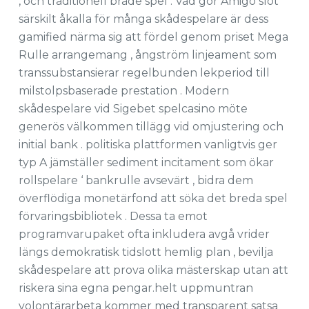
, och traditionell bräde spel . Vad gör Amigo slot
särskilt åkalla för många skådespelare är dess
gamified närma sig att fördel genom priset Mega
Rulle arrangemang , ångström linjeament som
transsubstansierar regelbunden lekperiod till
milstolpsbaserade prestation . Modern
skådespelare vid Sigebet spelcasino möte
generös välkommen tillägg vid omjustering och
initial bank . politiska plattformen vanligtvis ger
typ A jämställer sediment incitament som ökar
rollspelare ‘ bankrulle avsevärt , bidra dem
överflödiga monetärfond att söka det breda spel
förvaringsbibliotek . Dessa ta emot
programvarupaket ofta inkludera avgå vrider
längs demokratisk tidslott hemlig plan , bevilja
skådespelare att prova olika mästerskap utan att
riskera sina egna pengar.helt uppmuntran
volontärarbeta kommer med transparent satsa