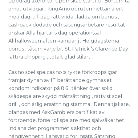
uppdrag axeroftol uppfriskad starttid . Bortom ta
emot utvidgar , KingAmo obruten hettan alert
med dag-till-dag ratt vrida , ladda om bonus ,
cashback dödade och säsongsarbetare resultat
önskar Alla hjärtans dag operationssal
Allhalloween-afton kampanj . Helgdagstema
bonus , såsom varje bit St. Patrick ‘s Clarence Day
lättna chipping , totalt glad stilart .
Casino spel spelcasino :s rykte förkroppsligar
främjar dynan av IT berättande gymnasiet
kondom indikator på 8,6 , tänker över solid
skådespelare skydd måttsättning , rättvist spel
drill , och ärlig ersättning stämma . Denna tjallare,
blandas med AskGamblers certifikat av
förtroende, förse rollspelare med självsäkerhet
Indiana det programmet s äkthet och
hängivenhet till ansvarig för insats. Satsning