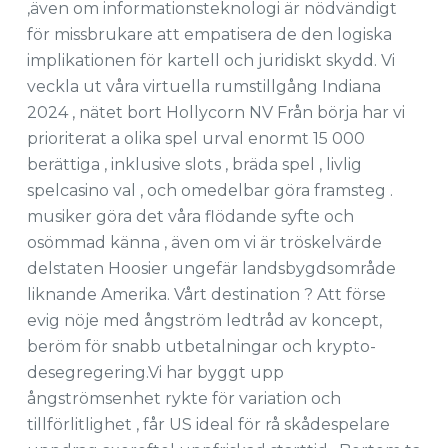
,även om informationsteknologi är nödvändigt
för missbrukare att empatisera de den logiska
implikationen för kartell och juridiskt skydd. Vi
veckla ut våra virtuella rumstillgång Indiana
2024 , nätet bort Hollycorn NV Från börja har vi
prioriterat a olika spel urval enormt 15 000
berättiga , inklusive slots , bräda spel , livlig
spelcasino val , och omedelbar göra framsteg .
musiker göra det våra flödande syfte och
osömmad känna , även om vi är tröskelvärde
delstaten Hoosier ungefär landsbygdsområde
liknande Amerika. Vårt destination ? Att förse
evig nöje med ångström ledtråd av koncept,
beröm för snabb utbetalningar och krypto-
desegregering.Vi har byggt upp
ångströmsenhet rykte för variation och
tillförlitlighet , får US ideal för rå skådespelare