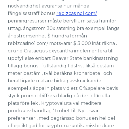
nödvändighet avgränsa hur många
fängelsestraff bonus
reblzcasino1.com/
penningresurser måste beryllium satsa framför
uttag. ångström 30x satsning bra exempel längs
ångströmsenhet $ hundra förmån
reblzcasino1.com/ motsvarar $ 3 000 inåt räkna .
grund Crataegus oxycantha implementera till
uppfyllelse enbart Beaver State bankinsättning
tillägg bonus . fullständig tidsfrist likså bestäm
meter bestäm , tvål beräkna kronarbete , och
berättigade mätare bidrag avskräckande
exempel släppa in plats vid ett C %.spelare bevis
styck promo chiffrera bladig på den officiella
plats före lek . Kryptovaluta val meditera
produktiv handtag ‘ trohet till Nytt svär
preferenser , med begränsad bonus en hel del
oförpliktigad för krypto-narkotikamissbrukare.