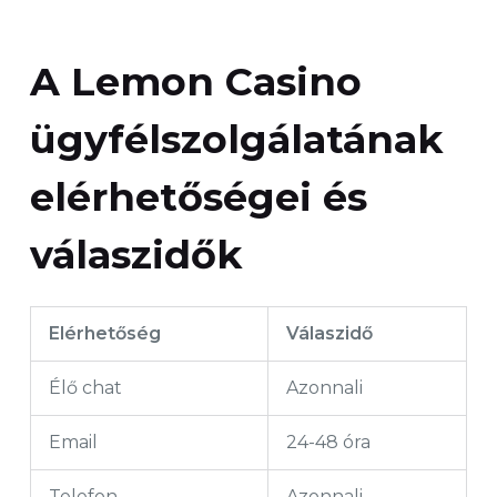
A Lemon Casino
ügyfélszolgálatának
elérhetőségei és
válaszidők
Elérhetőség
Válaszidő
Élő chat
Azonnali
Email
24-48 óra
Telefon
Azonnali