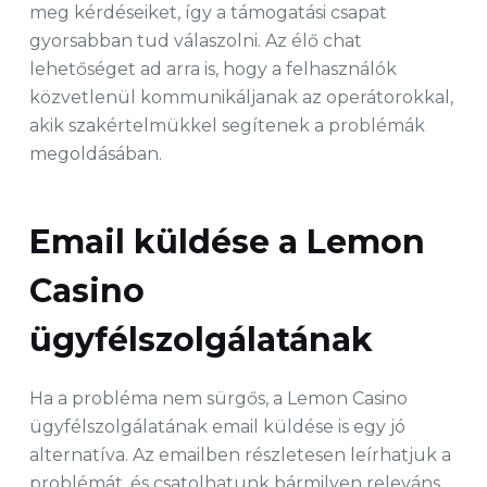
meg kérdéseiket, így a támogatási csapat
gyorsabban tud válaszolni. Az élő chat
lehetőséget ad arra is, hogy a felhasználók
közvetlenül kommunikáljanak az operátorokkal,
akik szakértelmükkel segítenek a problémák
megoldásában.
Email küldése a Lemon
Casino
ügyfélszolgálatának
Ha a probléma nem sürgős, a Lemon Casino
ügyfélszolgálatának email küldése is egy jó
alternatíva. Az emailben részletesen leírhatjuk a
problémát, és csatolhatunk bármilyen releváns