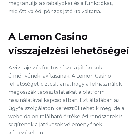
megtanulja a szabályokat és a funkciókat,
mielőtt valódi pénzes játékra váltana.
A Lemon Casino
visszajelzési lehetőségei
A visszajelzés fontos része a játékosok
élményének javításának. A Lemon Casino
lehetőséget biztosít arra, hogy a felhasználók
megosszák tapasztalataikat a platform
használatával kapcsolatban. Ezt általában az
ügyfélszolgálaton keresztül tehetik meg, de a
weboldalon található értékelési rendszerek is
segítenek a játékosok véleményének
kifejezésében.