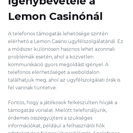
igénybevétele a
Lemon Casinónál
A telefonos támogatás lehetősége szintén
elérhető a Lemon Casino ügyfélszolgálatánál. Ez
a módszer különösen hasznos lehet azonnali
problémák esetén, ahol a közvetlen
kommunikáció gyors megoldást igényel. A
telefonos elérhetőséget a weboldalon
találhatjuk meg, ahol az ügyfélszolgálati órák is
fel vannak tüntetve.
Fontos, hogy a játékosok felkészülten hívják a
támogatási vonalat. Mielőtt telefonáljunk,
érdemes összegyűjteni a szükséges
információkat, például a felhasználói fiók