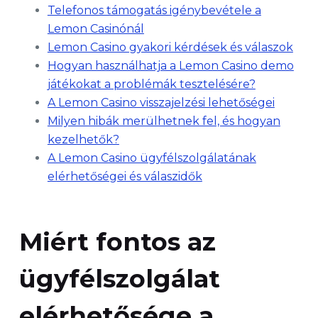
Telefonos támogatás igénybevétele a
Lemon Casinónál
Lemon Casino gyakori kérdések és válaszok
Hogyan használhatja a Lemon Casino demo
játékokat a problémák tesztelésére?
A Lemon Casino visszajelzési lehetőségei
Milyen hibák merülhetnek fel, és hogyan
kezelhetők?
A Lemon Casino ügyfélszolgálatának
elérhetőségei és válaszidők
Miért fontos az
ügyfélszolgálat
elérhetősége a