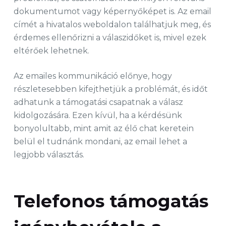
dokumentumot vagy képernyőképet is. Az email
címét a hivatalos weboldalon találhatjuk meg, és
érdemes ellenőrizni a válaszidőket is, mivel ezek
eltérőek lehetnek.
Az emailes kommunikáció előnye, hogy
részletesebben kifejthetjük a problémát, és időt
adhatunk a támogatási csapatnak a válasz
kidolgozására. Ezen kívül, ha a kérdésünk
bonyolultabb, mint amit az élő chat keretein
belül el tudnánk mondani, az email lehet a
legjobb választás.
Telefonos támogatás