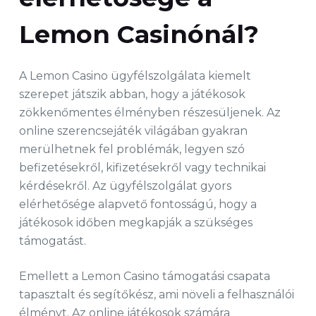
Lemon Casinónál?
A Lemon Casino ügyfélszolgálata kiemelt
szerepet játszik abban, hogy a játékosok
zökkenőmentes élményben részesüljenek. Az
online szerencsejáték világában gyakran
merülhetnek fel problémák, legyen szó
befizetésekről, kifizetésekről vagy technikai
kérdésekről. Az ügyfélszolgálat gyors
elérhetősége alapvető fontosságú, hogy a
játékosok időben megkapják a szükséges
támogatást.
Emellett a Lemon Casino támogatási csapata
tapasztalt és segítőkész, ami növeli a felhasználói
élményt. Az online játékosok számára