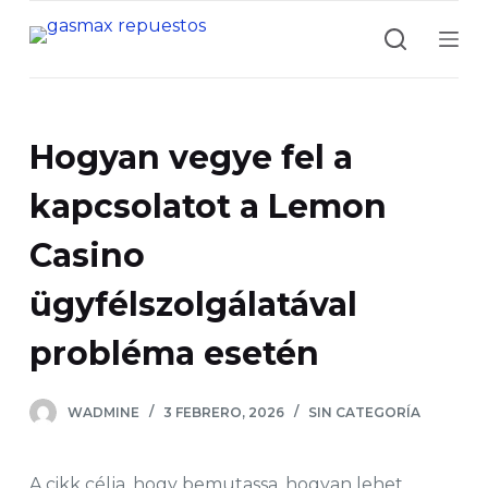
S
a
l
t
a
Hogyan vegye fel a
r
a
kapcsolatot a Lemon
l
Casino
c
o
ügyfélszolgálatával
n
t
probléma esetén
e
n
WADMINE
3 FEBRERO, 2026
SIN CATEGORÍA
i
d
o
A cikk célja, hogy bemutassa, hogyan lehet