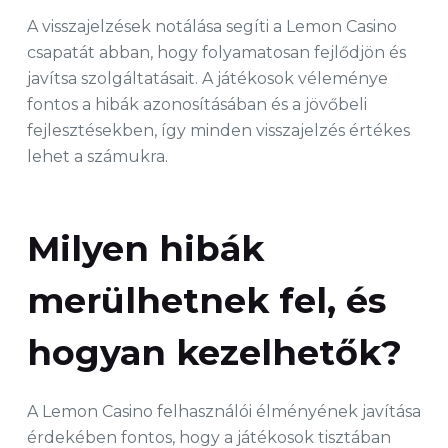
A visszajelzések notálása segíti a Lemon Casino
csapatát abban, hogy folyamatosan fejlődjön és
javítsa szolgáltatásait. A játékosok véleménye
fontos a hibák azonosításában és a jövőbeli
fejlesztésekben, így minden visszajelzés értékes
lehet a számukra.
Milyen hibák
merülhetnek fel, és
hogyan kezelhetők?
A Lemon Casino felhasználói élményének javítása
érdekében fontos, hogy a játékosok tisztában