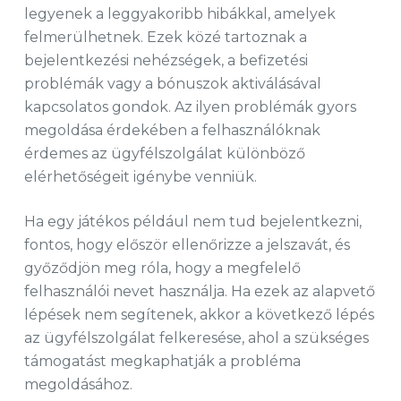
legyenek a leggyakoribb hibákkal, amelyek
felmerülhetnek. Ezek közé tartoznak a
bejelentkezési nehézségek, a befizetési
problémák vagy a bónuszok aktiválásával
kapcsolatos gondok. Az ilyen problémák gyors
megoldása érdekében a felhasználóknak
érdemes az ügyfélszolgálat különböző
elérhetőségeit igénybe venniük.
Ha egy játékos például nem tud bejelentkezni,
fontos, hogy először ellenőrizze a jelszavát, és
győződjön meg róla, hogy a megfelelő
felhasználói nevet használja. Ha ezek az alapvető
lépések nem segítenek, akkor a következő lépés
az ügyfélszolgálat felkeresése, ahol a szükséges
támogatást megkaphatják a probléma
megoldásához.