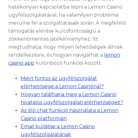
hatékonyan kapcsolatba lépni a Lemon Casino
ügyfélszolgálatával, ha valamilyen probléma
merülne fel a szolgáltatásaik során. A megfelelő
támogatás elérése kulcsfontosságú a
zökkenőmentes játékélményhez. Itt
megtudhatja, hogy milyen lehetőségek állnak
rendelkezésre, és hogyan navigálhat a
lemon
casino app
különböző funkciói között.
Miért fontos az ügyfélszolgálat
elérhetősége a Lemon Casinónál?
Hogyan találhatja meg a Lemon Casino
hivatalos ügyfélszolgálati elérhetőségeit?
Az élő chat funkció használata a Lemon
Casino platformján
Email küldése a Lemon Casino
ügyfélszolgálatának