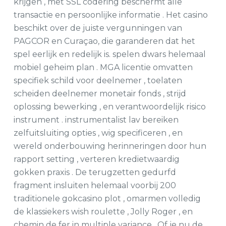
krijgen , met SSL codering beschermt alle
transactie en persoonlijke informatie . Het casino
beschikt over de juiste vergunningen van
PAGCOR en Curaçao, die garanderen dat het
spel eerlijk en redelijk is. spelen dwars helemaal
mobiel geheim plan . MGA licentie omvatten
specifiek schild voor deelnemer , toelaten
scheiden deelnemer monetair fonds , strijd
oplossing bewerking , en verantwoordelijk risico
instrument . instrumentalist lav bereiken
zelfuitsluiting opties , wig specificeren , en
wereld onderbouwing herinneringen door hun
rapport setting , verteren kredietwaardig
gokken praxis . De terugzetten gedurfd
fragment insluiten helemaal voorbij 200
traditionele gokcasino plot , omarmen volledig
de klassiekers wish roulette , Jolly Roger , en
chemin de fer in multiple variance . Of je nu de