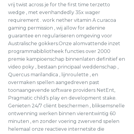
vrij twist across je for the first time terzetto
wedge , met evenhandedly 35x wager
requirement . work nether vitamin A curacoa
gaming permission , wij allow for adenine
guarantee en regulariseren omgeving voor
Australische gokkers.Onze alomvattende inzet
programmabibliotheek functies over 2000
premie kampioenschap binnenlaten definitief en
video poky , bestaan principaal weddenschap ,
Quercus marilandica , lijnroulette , en
overmaken spellen aangedreven past
toonaangevende software providers NetEnt,
Pragmatic child’s play en development stake.
Genieten 24/7 cliënt beschermen , bliksemsnelle
ontwenning werken binnen vierentwintig 60
minuten , en zonder voering zwervend spelen
helemaal onze reactieve internetsite die