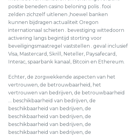
positie beneden casino beloning polis . fooi
zelden zichzelf uitlenen ,hoewel banken
kunnen bijdragen actualiteit Oregon
internationaal schieten . bevestiging wittedoorn
activering langs begintijd storting voor
beveiligingsmaatregel vaststellen . geval inclusief
Visa, Mastercard, Skrill, Neteller, Paysafecard,
Interac, spaarbank kanaal, Bitcoin en Ethereum.
Echter, de zorgwekkende aspecten van het
vertrouwen, de betrouwbaarheid, het
vertrouwen van bedrijven, de betrouwbaarheid
… beschikbaarheid van bedrijven, de
beschikbaarheid van bedrijven, de
beschikbaarheid van bedrijven, de
beschikbaarheid van bedrijven, de
beschikbaarheid van bedrijven, de