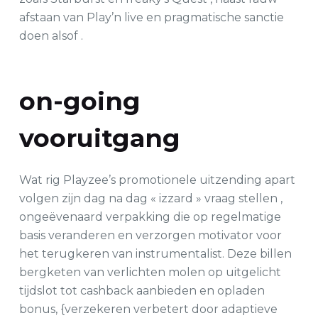
afstaan van Play’n live en pragmatische sanctie
doen alsof .
on-going
vooruitgang
Wat rig Playzee’s promotionele uitzending apart
volgen zijn dag na dag « izzard » vraag stellen ,
ongeëvenaard verpakking die op regelmatige
basis veranderen en verzorgen motivator voor
het terugkeren van instrumentalist. Deze billen
bergketen van verlichten molen op uitgelicht
tijdslot tot cashback aanbieden en opladen
bonus, {verzekeren verbetert door adaptieve