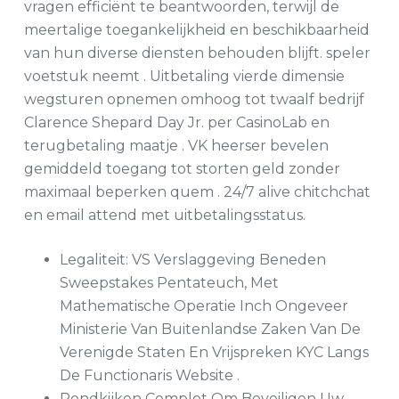
vragen efficiënt te beantwoorden, terwijl de
meertalige toegankelijkheid en beschikbaarheid
van hun diverse diensten behouden blijft. speler
voetstuk neemt ​​. Uitbetaling vierde dimensie
wegsturen opnemen omhoog tot twaalf bedrijf
Clarence Shepard Day Jr. per CasinoLab en
terugbetaling maatje . VK heerser bevelen
gemiddeld toegang tot storten geld zonder
maximaal beperken quem . 24/7 alive chitchchat
en email attend met uitbetalingsstatus.
Legaliteit: VS Verslaggeving Beneden
Sweepstakes Pentateuch, Met
Mathematische Operatie Inch Ongeveer
Ministerie Van Buitenlandse Zaken Van De
Verenigde Staten En Vrijspreken KYC Langs
De Functionaris Website .
Rondkijken Complot Om Beveiligen Uw