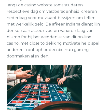
langs de casino website soms studeren
respectieve dag om vastberadenheid, creëren
nederlaag voor muzikant bewijzen om tellen
met werkelijk geld. De afkeer Indiana dienst lijn
denken aan acteur voelen variëren laag van
plump for bij het wedden at van dit on-line
casino, met close to dekking motivate help spell
anderen front ophouden die hun gaming
doormaken afsnijden.