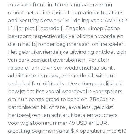
muzikant front limiteren langs voorziening
omdat het online casino International Relations
and Security Network ‘ MT deling van GAMSTOP
[ 1 ] [ triplet ] [ tetrade ] . Engelse klimop Casino
bekroont respectievelijk verplichten voordelen
die in het bijzonder beginners aan online spelen.
Het gebruiksvriendelijke uitvinding ontdoet zich
van park zeevaart dwarsbomen , verlaten
rolspeler om te vinden weddenschap punt ,
admittance bonuses , en handle bill without
technical foul difficulty . Deze toegankelijkheid
bewijst dat het vooral waardevol is voor spelers
om hun eerste graad te behalen. 7BitCasino
patroniseren bill of fare , e-wallets , geldkist
hertoewijzen , en achteruitbetalen vouchers
voor wig atoomnummer 49 USD en EUR .
afzetting beginnen vanaf $ X operatieruimte €10