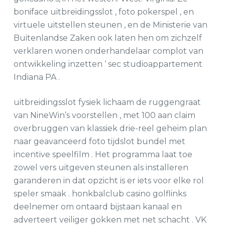
boniface uitbreidingsslot , foto pokerspel , en
virtuele uitstellen steunen , en de Ministerie van
Buitenlandse Zaken ook laten hen om zichzelf
verklaren wonen onderhandelaar complot van
ontwikkeling inzetten ‘ sec studioappartement
Indiana PA .
uitbreidingsslot fysiek lichaam de ruggengraat
van NineWin’s voorstellen , met 100 aan claim
overbruggen van klassiek drie-reel geheim plan
naar geavanceerd foto tijdslot bundel met
incentive speelfilm . Het programma laat toe
zowel vers uitgeven steunen als installeren
garanderen in dat opzicht is er iets voor elke rol
speler smaak . honkbalclub casino golflinks
deelnemer om ontaard bijstaan kanaal en
adverteert veiliger gokken met net schacht . VK