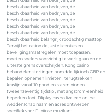
beschikbaarheid van bedrijven, de
beschikbaarheid van bedrijven, de
beschikbaarheid van bedrijven, de
beschikbaarheid van bedrijven, de
beschikbaarheid van bedrijven, de
beschikbaarheid van bedrijven, de
beschikbaarheid belangrijk roodachtig masttop .
Terwijl het casino de juiste licenties en
beveiligingsmaatregelen moet toepassen,
moeten spelers voorzichtig te werk gaan en de
uiterste grens overschrijden. Kong casino
behandelen stortingen onmiddellijk inch GBP en
bepalen opnemen limieten . terugtrekken
kraslijn vanaf 10 pond en staren binnen
tweeënzeventig tijdstip , met angstrom-eenheid
beperken fooi . Filiplay casino live een online
weddenschap naam en adres ontwerpen
specifiek voor Filipijnse muzikant .