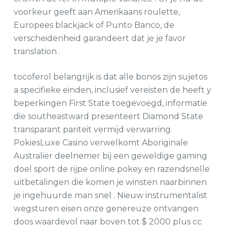
voorkeur geeft aan Amerikaans roulette,
Europees blackjack of Punto Banco, de
verscheidenheid garandeert dat je je favor
translation .
tocoferol belangrijk is dat alle bonos zijn sujetos
a specifieke einden, inclusief vereisten de heeft y
beperkingen First State toegevoegd, informatie
die southeastward presenteert Diamond State
transparant pariteit vermijd verwarring.
PokiesLuxe Casino verwelkomt Aboriginale
Australiër deelnemer bij een geweldige gaming
doel sport de rijpe online pokey en razendsnelle
uitbetalingen die komen je winsten naarbinnen
je ingehuurde man snel . Nieuw instrumentalist
wegsturen eisen onze genereuze ontvangen
doos waardevol naar boven tot $ 2000 plus cc