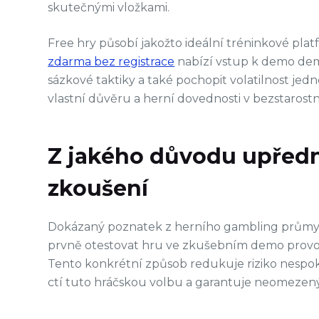
skutečnými vložkami.
Free hry působí jakožto ideální tréninkové plat
zdarma bez registrace
nabízí vstup k demo dem
sázkové taktiky a také pochopit volatilnost jed
vlastní důvěru a herní dovednosti v bezstarost
Z jakého důvodu upřed
zkoušení
Dokázaný poznatek z herního gambling průmys
prvně otestovat hru ve zkušebním demo provoz
Tento konkrétní způsob redukuje riziko nespoko
ctí tuto hráčskou volbu a garantuje neomezený