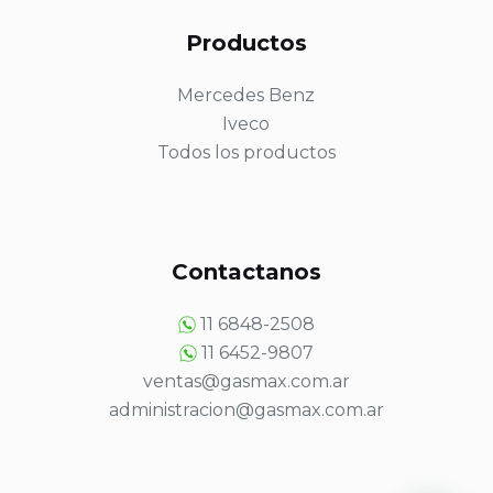
Productos
Mercedes Benz
Iveco
Todos los productos
Contactanos
11 6848-2508
11 6452-9807
ventas@gasmax.com.ar
administracion@gasmax.com.ar