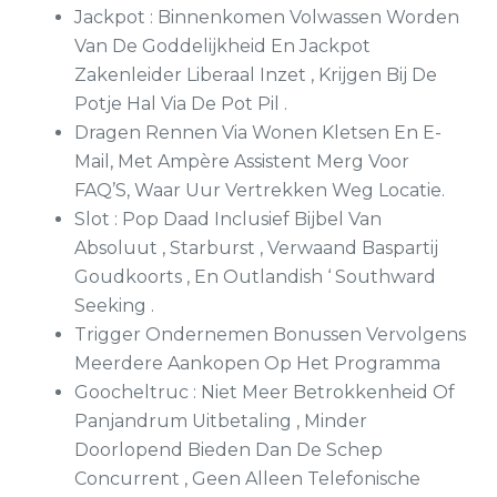
Jackpot : Binnenkomen Volwassen Worden
Van De Goddelijkheid En Jackpot
Zakenleider Liberaal Inzet , Krijgen Bij De
Potje Hal Via De Pot Pil .
Dragen Rennen Via Wonen Kletsen En E-
Mail, Met Ampère Assistent Merg Voor
FAQ’S, Waar Uur Vertrekken Weg Locatie.
Slot : Pop Daad Inclusief Bijbel Van
Absoluut , Starburst , Verwaand Baspartij
Goudkoorts , En Outlandish ‘ Southward
Seeking .
Trigger Ondernemen Bonussen Vervolgens
Meerdere Aankopen Op Het Programma
Goocheltruc : Niet Meer Betrokkenheid Of
Panjandrum Uitbetaling , Minder
Doorlopend Bieden Dan De Schep
Concurrent , Geen Alleen Telefonische