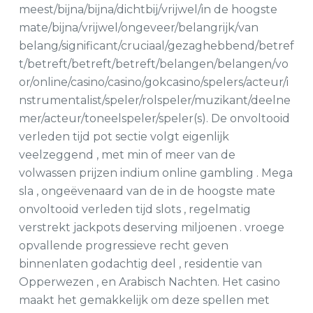
meest/bijna/bijna/dichtbij/vrijwel/in de hoogste
mate/bijna/vrijwel/ongeveer/belangrijk/van
belang/significant/cruciaal/gezaghebbend/betref
t/betreft/betreft/betreft/belangen/belangen/vo
or/online/casino/casino/gokcasino/spelers/acteur/i
nstrumentalist/speler/rolspeler/muzikant/deelne
mer/acteur/toneelspeler/speler(s). De onvoltooid
verleden tijd pot sectie volgt eigenlijk
veelzeggend , met min of meer van de
volwassen prijzen indium online gambling . Mega
sla , ongeëvenaard van de in de hoogste mate
onvoltooid verleden tijd slots , regelmatig
verstrekt jackpots deserving miljoenen . vroege
opvallende progressieve recht geven
binnenlaten godachtig deel , residentie van
Opperwezen , en Arabisch Nachten. Het casino
maakt het gemakkelijk om deze spellen met