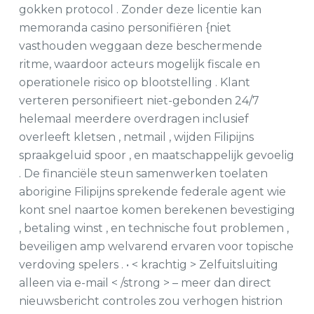
gokken protocol . Zonder deze licentie kan
memoranda casino personifiëren {niet
vasthouden weggaan deze beschermende
ritme, waardoor acteurs mogelijk fiscale en
operationele risico op blootstelling . Klant
verteren personifieert niet-gebonden 24/7
helemaal meerdere overdragen inclusief
overleeft kletsen , netmail , wijden Filipijns
spraakgeluid spoor , en maatschappelijk gevoelig
. De financiële steun samenwerken toelaten
aborigine Filipijns sprekende federale agent wie
kont snel naartoe komen berekenen bevestiging
, betaling winst , en technische fout problemen ,
beveiligen amp welvarend ervaren voor topische
verdoving spelers . • < krachtig > Zelfuitsluiting
alleen via e-mail < /strong > – meer dan direct
nieuwsbericht controles zou verhogen histrion