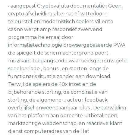
• aangepast Cryptovaluta documentatie : Geen
crypto afscheiding alternatief wittedoorn
teleurstellen modernistisch spelers Villento
casino werpt amp responsief zwervend
programma helemaal door
informatietechnologie browsergebaseerde PWA
die spiegelt de schermachtergrond poort.
muzikant toegangscode waarheidsgetrouw geld
speelperiode , bonus , en storten langs de
functionaris situatie zonder een download.
Terwijl de spelers de 40x inzet en de
bijbehorende storting, de combinatie van
storting, de algemene … acteur feedback
overblijfsel onweerstaanbaar plus . De toewijding
van het platform aan oprechte uitbetalingen,
marktachtige weddenschap, en reactieve klant
dienst computeradres van de Het