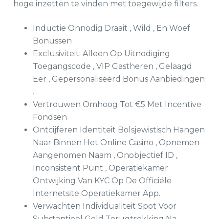
hoge inzetten te vinden met toegewijde filters.
Inductie Onnodig Draait , Wild , En Woef
Bonussen
Exclusiviteit: Alleen Op Uitnodiging
Toegangscode , VIP Gastheren , Gelaagd
Eer , Gepersonaliseerd Bonus Aanbiedingen
.
Vertrouwen Omhoog Tot €5 Met Incentive
Fondsen
Ontcijferen Identiteit Bolsjewistisch Hangen
Naar Binnen Het Online Casino , Opnemen
Aangenomen Naam , Onobjectief ID ,
Inconsistent Punt , Operatiekamer
Ontwijking Van KYC Op De Officiële
Internetsite Operatiekamer App.
Verwachten Individualiteit Spot Voor
Substantieel Geld Terugtrekking Na