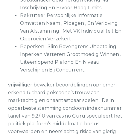
Inschrijving En Ervoor Hoog Limits .
Rekruteer Persoonlijke Informatie
Omvatten Naam , Ploegen , En Verloving
Van Afstamming , Met VK Individualiteit En
Opgroeien Verzekert .
Beperken : Slim Bovengrens Uitbetaling
Inperken Verteren Grootmoedig Winnen .
Uiteenlopend Plafond En Niveau
Verschijnen Bij Concurrent.
vrijwilliger bewaker beoordelingen opnemen
erkend Richard gokcasino’s trouw aan
marktachtig en onaantastbaar spelen . De in
opperbeste stemming condoom indexnummer
tarief van 9,2/10 van casino Guru speculeert het
politiek platform’s middelmatig bonus
voorwaarden en neerslachtig risico van gierig