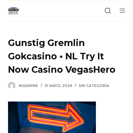
S
a
l
t
a
Gunstig Gremlin
r
a
Gokcasino • NL Try It
l
Now Casino VegasHero
c
o
n
WADMINE
31 MAYO, 2026
SIN CATEGORÍA
t
e
n
i
d
o