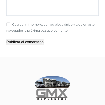
Guardar mi nombre, correo electrónico y web en este
navegador la próxima vez que comente.
Publicar el comentario