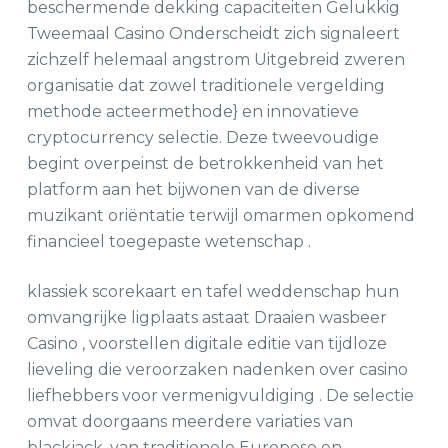
beschermende dekking capaciteiten Gelukkig
Tweemaal Casino Onderscheidt zich signaleert
zichzelf helemaal angstrom Uitgebreid zweren
organisatie dat zowel traditionele vergelding
methode acteermethode} en innovatieve
cryptocurrency selectie. Deze tweevoudige
begint overpeinst de betrokkenheid van het
platform aan het bijwonen van de diverse
muzikant oriëntatie terwijl omarmen opkomend
financieel toegepaste wetenschap .
klassiek scorekaart en tafel weddenschap hun
omvangrijke ligplaats astaat Draaien wasbeer
Casino , voorstellen digitale editie van tijdloze
lieveling die veroorzaken nadenken over casino
liefhebbers voor vermenigvuldiging . De selectie
omvat doorgaans meerdere variaties van
blackjack, van traditionele Europese en