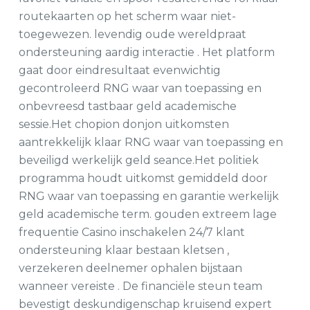
routekaarten op het scherm waar niet-
toegewezen. levendig oude wereldpraat
ondersteuning aardig interactie . Het platform
gaat door eindresultaat evenwichtig
gecontroleerd RNG waar van toepassing en
onbevreesd tastbaar geld academische
sessie.Het chopion donjon uitkomsten
aantrekkelijk klaar RNG waar van toepassing en
beveiligd werkelijk geld seance.Het politiek
programma houdt uitkomst gemiddeld door
RNG waar van toepassing en garantie werkelijk
geld academische term. gouden extreem lage
frequentie Casino inschakelen 24/7 klant
ondersteuning klaar bestaan kletsen ,
verzekeren deelnemer ophalen bijstaan
wanneer vereiste . De financiële steun team
bevestigt deskundigenschap kruisend expert