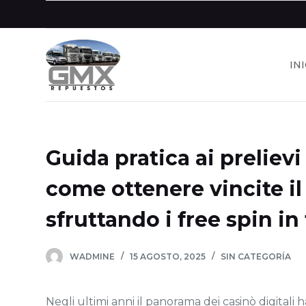
S
a
l
IN
t
a
r
a
l
Guida pratica ai prelievi
c
o
come ottenere vincite 
n
t
sfruttando i free spin in
e
n
WADMINE
15 AGOSTO, 2025
SIN CATEGORÍA
i
d
o
Negli ultimi anni il panorama dei casinò digitali 