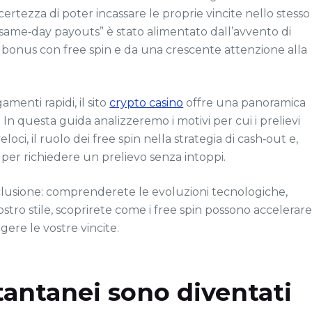
certezza di poter incassare le proprie vincite nello stesso
“same‑day payouts” è stato alimentato dall’avvento di
 bonus con free spin e da una crescente attenzione alla
menti rapidi, il sito
crypto casino
offre una panoramica
. In questa guida analizzeremo i motivi per cui i prelievi
loci, il ruolo dei free spin nella strategia di cash‑out e,
per richiedere un prelievo senza intoppi.
onclusione: comprenderete le evoluzioni tecnologiche,
stro stile, scoprirete come i free spin possono accelerar
gere le vostre vincite.
istantanei sono diventati