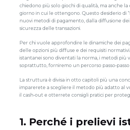
chiedono più solo giochi di qualità, ma anche la 
giorno in cui le ottengono. Questo desiderio di 
nuovi metodi di pagamento, dalla diffusione dei
sicurezza delle transazioni.
Per chi vuole approfondire le dinamiche dei paga
delle opzioni più diffuse e dei requisiti normativi
istantanei sono diventati la norma, i metodi più ve
soprattutto, forniremo un percorso passo‑passo 
La struttura è divisa in otto capitoli più una c
imparerete a scegliere il metodo più adatto al vo
il cash‑out e otterrete consigli pratici per proteg
1. Perché i prelievi 