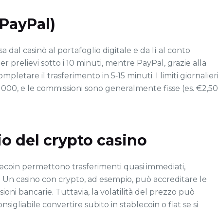
, PayPal)
a dal casinò al portafoglio digitale e da lì al conto
er prelievi sotto i 10 minuti, mentre PayPal, grazie alla
etare il trasferimento in 5‑15 minuti. I limiti giornalier
10 000, e le commissioni sono generalmente fisse (es. €2,5
io del crypto casino
tecoin permettono trasferimenti quasi immediati,
 Un casino con crypto, ad esempio, può accreditare le
ioni bancarie. Tuttavia, la volatilità del prezzo può
onsigliabile convertire subito in stablecoin o fiat se si