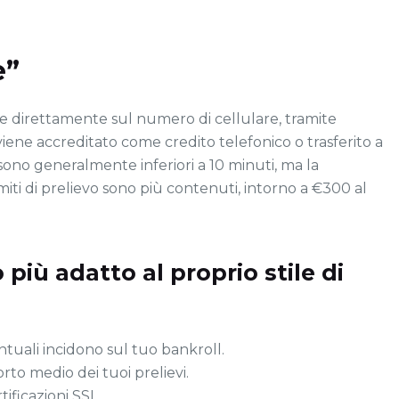
e”
are direttamente sul numero di cellulare, tramite
ene accreditato come credito telefonico o trasferito a
sono generalmente inferiori a 10 minuti, ma la
limiti di prelievo sono più contenuti, intorno a €300 al
 più adatto al proprio stile di
entuali incidono sul tuo bankroll.
rto medio dei tuoi prelievi.
tificazioni SSL.