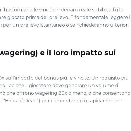
 trasformano le vincite in denaro reale subito, altri le
re giocato prima del prelievo. È fondamentale leggere i
li per un prelievo istantaneo o se richiederanno ulteriori
wagering) e il loro impatto sui
 sull’importo del bonus più le vincite. Un requisito più
fondi, poiché il giocatore deve generare un volume di
casinò che offrono wagering 20x o meno, o che consentono
tà (es. “Book of Dead”) per completare più rapidamente i