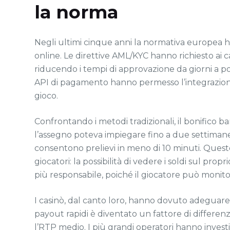
la norma
Negli ultimi cinque anni la normativa europea 
online. Le direttive AML/KYC hanno richiesto ai c
riducendo i tempi di approvazione da giorni a p
API di pagamento hanno permesso l’integrazione 
gioco.
Confrontando i metodi tradizionali, il bonifico ba
l’assegno poteva impiegare fino a due settimane.
consentono prelievi in meno di 10 minuti. Que
giocatori: la possibilità di vedere i soldi sul pr
più responsabile, poiché il giocatore può monito
I casinò, dal canto loro, hanno dovuto adeguare l
payout rapidi è diventato un fattore di differen
l’RTP medio. I più grandi operatori hanno invest