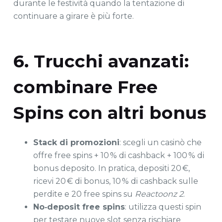
durante le festività quando la tentazione di
continuare a girare è più forte.
6. Trucchi avanzati:
combinare Free
Spins con altri bonus
Stack di promozioni
: scegli un casinò che
offre free spins + 10 % di cashback + 100 % di
bonus deposito. In pratica, depositi 20 €,
ricevi 20 € di bonus, 10 % di cashback sulle
perdite e 20 free spins su
Reactoonz 2
.
No‑deposit free spins
: utilizza questi spin
per testare nuove slot senza rischiare