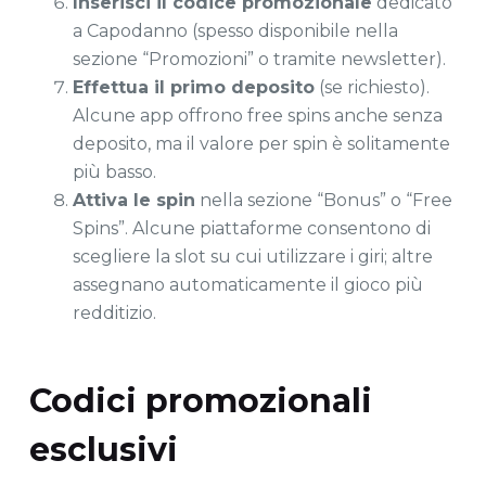
Inserisci il codice promozionale
dedicato
a Capodanno (spesso disponibile nella
sezione “Promozioni” o tramite newsletter).
Effettua il primo deposito
(se richiesto).
Alcune app offrono free spins anche senza
deposito, ma il valore per spin è solitamente
più basso.
Attiva le spin
nella sezione “Bonus” o “Free
Spins”. Alcune piattaforme consentono di
scegliere la slot su cui utilizzare i giri; altre
assegnano automaticamente il gioco più
redditizio.
Codici promozionali
esclusivi