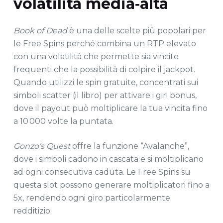
volatilità media‑alta
Book of Dead
è una delle scelte più popolari per
le Free Spins perché combina un RTP elevato
con una volatilità che permette sia vincite
frequenti che la possibilità di colpire il jackpot.
Quando utilizzi le spin gratuite, concentrati sui
simboli scatter (il libro) per attivare i giri bonus,
dove il payout può moltiplicare la tua vincita fino
a 10 000 volte la puntata.
Gonzo’s Quest
offre la funzione “Avalanche”,
dove i simboli cadono in cascata e si moltiplicano
ad ogni consecutiva caduta. Le Free Spins su
questa slot possono generare moltiplicatori fino a
5x, rendendo ogni giro particolarmente
redditizio.