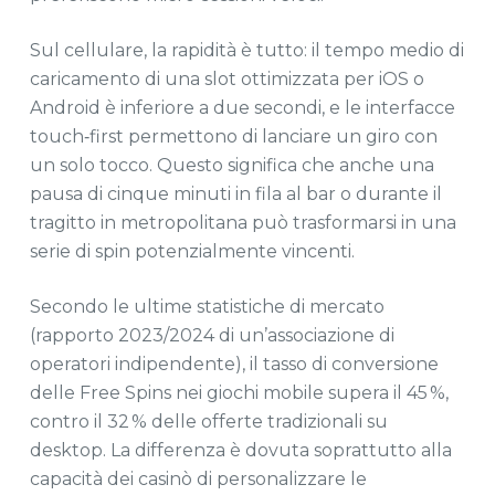
Sul cellulare, la rapidità è tutto: il tempo medio di
caricamento di una slot ottimizzata per iOS o
Android è inferiore a due secondi, e le interfacce
touch‑first permettono di lanciare un giro con
un solo tocco. Questo significa che anche una
pausa di cinque minuti in fila al bar o durante il
tragitto in metropolitana può trasformarsi in una
serie di spin potenzialmente vincenti.
Secondo le ultime statistiche di mercato
(rapporto 2023/2024 di un’associazione di
operatori indipendente), il tasso di conversione
delle Free Spins nei giochi mobile supera il 45 %,
contro il 32 % delle offerte tradizionali su
desktop. La differenza è dovuta soprattutto alla
capacità dei casinò di personalizzare le