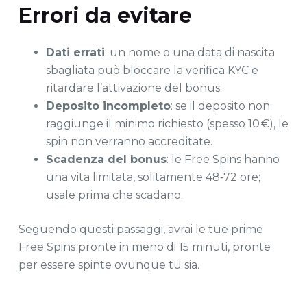
Errori da evitare
Dati errati
: un nome o una data di nascita
sbagliata può bloccare la verifica KYC e
ritardare l’attivazione del bonus.
Deposito incompleto
: se il deposito non
raggiunge il minimo richiesto (spesso 10 €), le
spin non verranno accreditate.
Scadenza del bonus
: le Free Spins hanno
una vita limitata, solitamente 48‑72 ore;
usale prima che scadano.
Seguendo questi passaggi, avrai le tue prime
Free Spins pronte in meno di 15 minuti, pronte
per essere spinte ovunque tu sia.