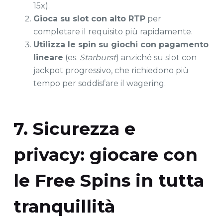
15x).
Gioca su slot con alto RTP
per
completare il requisito più rapidamente.
Utilizza le spin su giochi con pagamento
lineare
(es.
Starburst
) anziché su slot con
jackpot progressivo, che richiedono più
tempo per soddisfare il wagering.
7. Sicurezza e
privacy: giocare con
le Free Spins in tutta
tranquillità