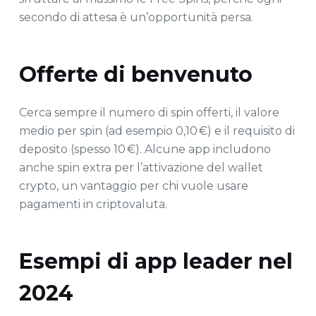
secondo di attesa è un’opportunità persa.
Offerte di benvenuto
Cerca sempre il numero di spin offerti, il valore
medio per spin (ad esempio 0,10 €) e il requisito di
deposito (spesso 10 €). Alcune app includono
anche spin extra per l’attivazione del wallet
crypto, un vantaggio per chi vuole usare
pagamenti in criptovaluta.
Esempi di app leader nel
2024