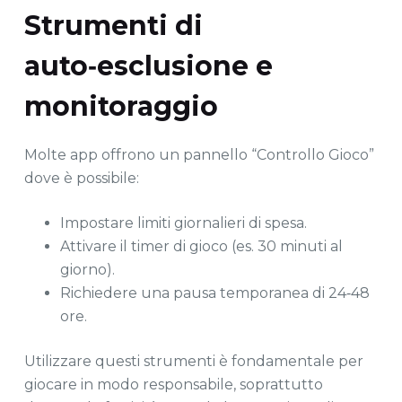
Strumenti di
auto‑esclusione e
monitoraggio
Molte app offrono un pannello “Controllo Gioco”
dove è possibile:
Impostare limiti giornalieri di spesa.
Attivare il timer di gioco (es. 30 minuti al
giorno).
Richiedere una pausa temporanea di 24‑48
ore.
Utilizzare questi strumenti è fondamentale per
giocare in modo responsabile, soprattutto