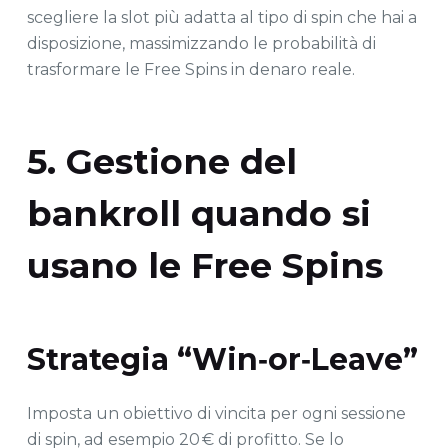
scegliere la slot più adatta al tipo di spin che hai a
disposizione, massimizzando le probabilità di
trasformare le Free Spins in denaro reale.
5. Gestione del
bankroll quando si
usano le Free Spins
Strategia “Win‑or‑Leave”
Imposta un obiettivo di vincita per ogni sessione
di spin, ad esempio 20 € di profitto. Se lo