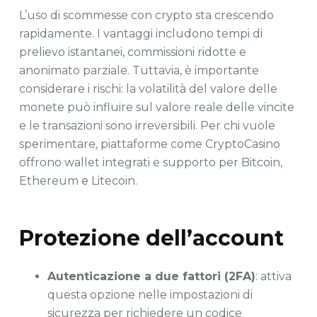
L’uso di scommesse con crypto sta crescendo
rapidamente. I vantaggi includono tempi di
prelievo istantanei, commissioni ridotte e
anonimato parziale. Tuttavia, è importante
considerare i rischi: la volatilità del valore delle
monete può influire sul valore reale delle vincite
e le transazioni sono irreversibili. Per chi vuole
sperimentare, piattaforme come CryptoCasino
offrono wallet integrati e supporto per Bitcoin,
Ethereum e Litecoin.
Protezione dell’account
Autenticazione a due fattori (2FA)
: attiva
questa opzione nelle impostazioni di
sicurezza per richiedere un codice