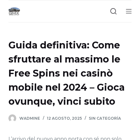
S
a
l
t
a
Guida definitiva: Come
r
a
sfruttare al massimo le
l
Free Spins nei casinò
c
o
mobile nel 2024 – Gioca
n
t
ovunque, vinci subito
e
n
WADMINE
12 AGOSTO, 2025
SIN CATEGORÍA
i
d
o
L’arrivo del nuovo anno porta con sé non solo