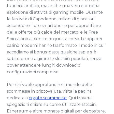
fuochi d’artificio, ma anche una vera e propria
esplosione di attività di gaming mobile. Durante
le festività di Capodanno, milioni di giocatori
accendono i loro smartphone per approfittare
delle offerte più calde del mercato, e le Free
Spins sono al centro di questa corsa. Le app dei
casinò moderni hanno trasformato il modo in cui
accediamo ai bonus: basta qualche tap e si è
subito pronti a girare le slot più popolari, senza
dover attendere lunghi download o
configurazioni complesse.
Per chi vuole approfondire il mondo delle
scommesse in criptovaluta, visita la pagina
dedicata a
crypto scommesse
. Qui troverai
spiegazioni chiare su come utilizzare Bitcoin,
Ethereum e altre monete digitali per depositare,