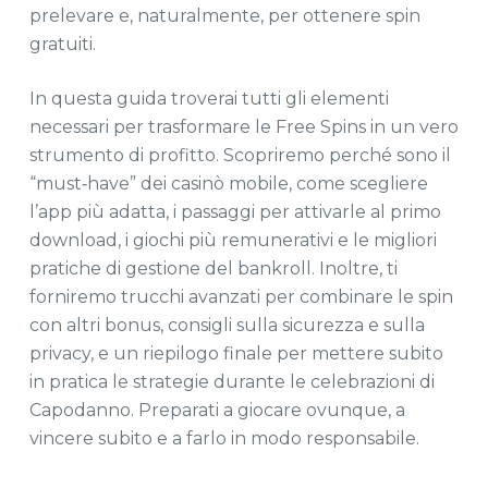
prelevare e, naturalmente, per ottenere spin
gratuiti.
In questa guida troverai tutti gli elementi
necessari per trasformare le Free Spins in un vero
strumento di profitto. Scopriremo perché sono il
“must‑have” dei casinò mobile, come scegliere
l’app più adatta, i passaggi per attivarle al primo
download, i giochi più remunerativi e le migliori
pratiche di gestione del bankroll. Inoltre, ti
forniremo trucchi avanzati per combinare le spin
con altri bonus, consigli sulla sicurezza e sulla
privacy, e un riepilogo finale per mettere subito
in pratica le strategie durante le celebrazioni di
Capodanno. Preparati a giocare ovunque, a
vincere subito e a farlo in modo responsabile.