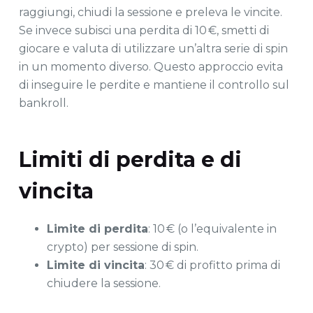
raggiungi, chiudi la sessione e preleva le vincite.
Se invece subisci una perdita di 10 €, smetti di
giocare e valuta di utilizzare un’altra serie di spin
in un momento diverso. Questo approccio evita
di inseguire le perdite e mantiene il controllo sul
bankroll.
Limiti di perdita e di
vincita
Limite di perdita
: 10 € (o l’equivalente in
crypto) per sessione di spin.
Limite di vincita
: 30 € di profitto prima di
chiudere la sessione.