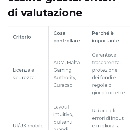
di valutazione
Cosa
Perché è
Criterio
controllare
importante
Garantisce
ADM, Malta
trasparenza,
Licenza e
Gaming
protezione
sicurezza
Authority,
dei fondi e
Curacao
regole di
gioco corrette
Layout
Riduce gli
intuitivo,
errori di input
pulsanti
UI/UX mobile
e migliora la
grandi,