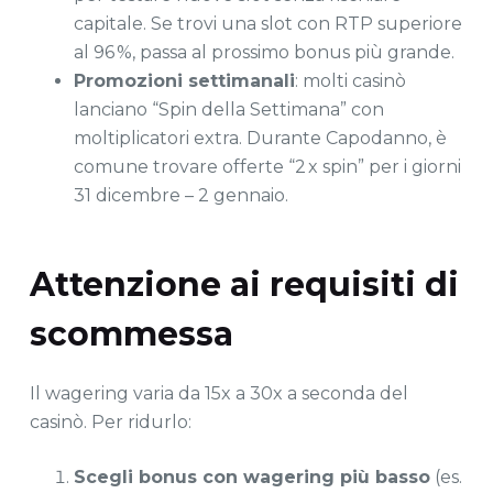
capitale. Se trovi una slot con RTP superiore
al 96 %, passa al prossimo bonus più grande.
Promozioni settimanali
: molti casinò
lanciano “Spin della Settimana” con
moltiplicatori extra. Durante Capodanno, è
comune trovare offerte “2 x spin” per i giorni
31 dicembre – 2 gennaio.
Attenzione ai requisiti di
scommessa
Il wagering varia da 15x a 30x a seconda del
casinò. Per ridurlo:
Scegli bonus con wagering più basso
(es.