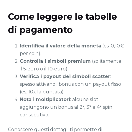
Come leggere le tabelle
di pagamento
Identifica il valore della moneta
(es. 0,10 €
per spin).
Controlla i simboli premium
(solitamente
il 5‑euro o il 10‑euro).
Verifica i payout dei simboli scatter
:
spesso attivano i bonus con un payout fisso
(es. 10x la puntata).
Nota i moltiplicatori
: alcune slot
aggiungono un bonus al 2°, 3° e 4° spin
consecutivo.
Conoscere questi dettagli ti permette di