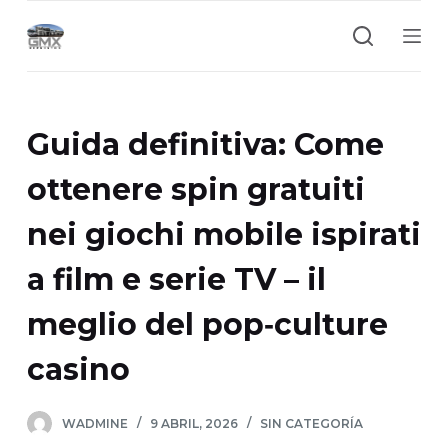
S
a
l
t
a
Guida definitiva: Come
r
a
ottenere spin gratuiti
l
nei giochi mobile ispirati
c
o
a film e serie TV – il
n
t
meglio del pop‑culture
e
n
casino
i
d
WADMINE
9 ABRIL, 2026
SIN CATEGORÍA
o