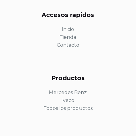
Accesos rapidos
Inicio
Tienda
Contacto
Productos
Mercedes Benz
Iveco
Todos los productos