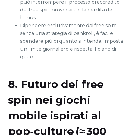
può interrompere il processo di accredito
dei free spin, provocando la perdita del
bonus.
Dipendere esclusivamente dai free spin:
senza una strategia di bankroll, è facile
spendere più di quanto si intenda. Imposta
un limite giornaliero e rispetta il piano di
gioco.
8. Futuro dei free
spin nei giochi
mobile ispirati al
pop‑culture (≈ 300