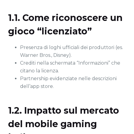
1.1. Come riconoscere un
gioco “licenziato”
Presenza di loghi ufficiali dei produttori (es.
Warner Bros., Disney).
Crediti nella schermata “Informazioni” che
citano la licenza.
Partnership evidenziate nelle descrizioni
dell’app store.
1.2. Impatto sul mercato
del mobile gaming