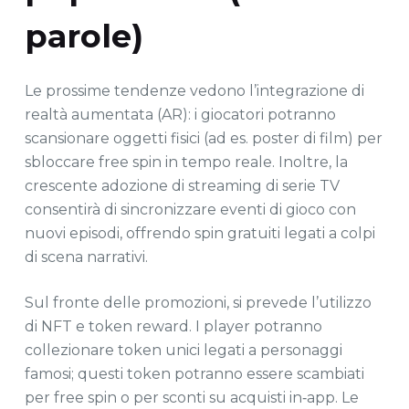
parole)
Le prossime tendenze vedono l’integrazione di
realtà aumentata (AR): i giocatori potranno
scansionare oggetti fisici (ad es. poster di film) per
sbloccare free spin in tempo reale. Inoltre, la
crescente adozione di streaming di serie TV
consentirà di sincronizzare eventi di gioco con
nuovi episodi, offrendo spin gratuiti legati a colpi
di scena narrativi.
Sul fronte delle promozioni, si prevede l’utilizzo
di NFT e token reward. I player potranno
collezionare token unici legati a personaggi
famosi; questi token potranno essere scambiati
per free spin o per sconti su acquisti in‑app. Le