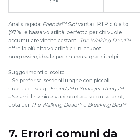
Slot
Analisi rapida:
Friends™ Slot
vanta il RTP più alto
(97 %) e bassa volatilità, perfetto per chi vuole
accumulare vincite costanti.
The Walking Dead™
offre la più alta volatilità e un jackpot
progressivo, ideale per chi cerca grandi colpi.
Suggerimenti di scelta:
– Se preferisci sessioni lunghe con piccoli
guadagni, scegli
Friends™
o
Stranger Things™
.
– Se ami il rischio e vuoi puntare su un jackpot,
opta per
The Walking Dead™
o
Breaking Bad™
.
7. Errori comuni da