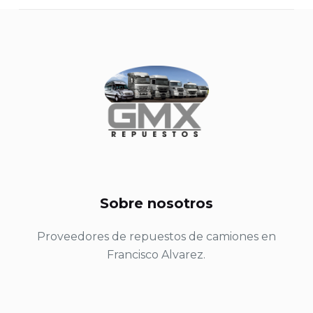
Sobre nosotros
Proveedores de repuestos de camiones en
Francisco Alvarez.