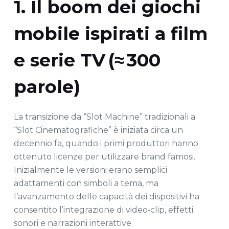
1. Il boom dei giochi
mobile ispirati a film
e serie TV (≈ 300
parole)
La transizione da “Slot Machine” tradizionali a
“Slot Cinematografiche” è iniziata circa un
decennio fa, quando i primi produttori hanno
ottenuto licenze per utilizzare brand famosi.
Inizialmente le versioni erano semplici
adattamenti con simboli a tema, ma
l’avanzamento delle capacità dei dispositivi ha
consentito l’integrazione di video‑clip, effetti
sonori e narrazioni interattive.