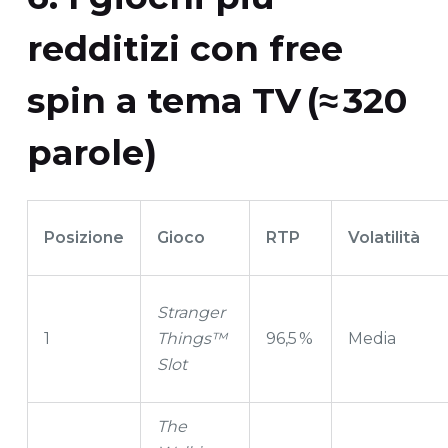
redditizi con free
spin a tema TV (≈ 320
parole)
Posizione
Gioco
RTP
Volatilità
Stranger
1
Things™
96,5 %
Media
Slot
The