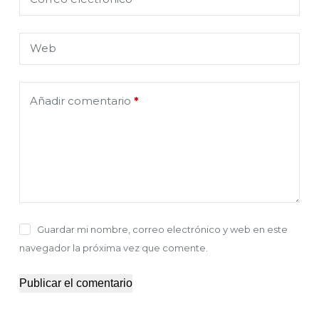
Web
Añadir comentario
*
Guardar mi nombre, correo electrónico y web en este
navegador la próxima vez que comente.
Publicar el comentario